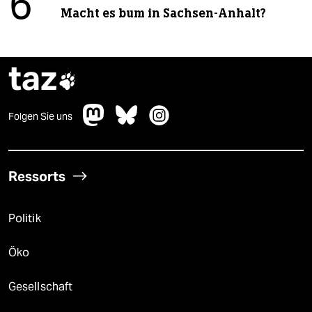
6
Macht es bum in Sachsen-Anhalt?
taz

Folgen Sie uns
Ressorts
Politik
Öko
Gesellschaft