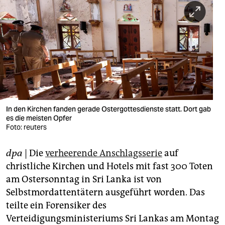
berlin
nord
wahrheit
verlag
verlag
veranstaltungen
In den Kirchen fanden gerade Ostergottesdienste statt. Dort gab
es die meisten Opfer
Foto: reuters
shop
fragen & hilfe
dpa
| Die
verheerende Anschlagsserie
auf
christliche Kirchen und Hotels mit fast 300 Toten
unterstützen
am Ostersonntag in Sri Lanka ist von
abo
Selbstmordattentätern ausgeführt worden. Das
teilte ein Forensiker des
genossenschaft
Verteidigungsministeriums Sri Lankas am Montag