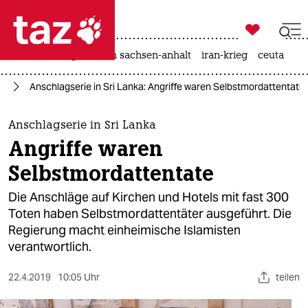

taz zahl ich
hitze
landtagswahl in sachsen-anhalt
iran-krieg
ceuta

taz zahl ich
en
Anschlagserie in Sri Lanka: Angriffe waren Selbstmordattentate
taz zahl ich
themen
Anschlagserie in Sri Lanka
Angriffe waren
politik
Selbstmordattentate
öko
Die Anschläge auf Kirchen und Hotels mit fast 300
Toten haben Selbstmordattentäter ausgeführt. Die
gesellschaft
Regierung macht einheimische Islamisten
verantwortlich.
kultur
sport
22.4.2019
10:05 Uhr
teilen