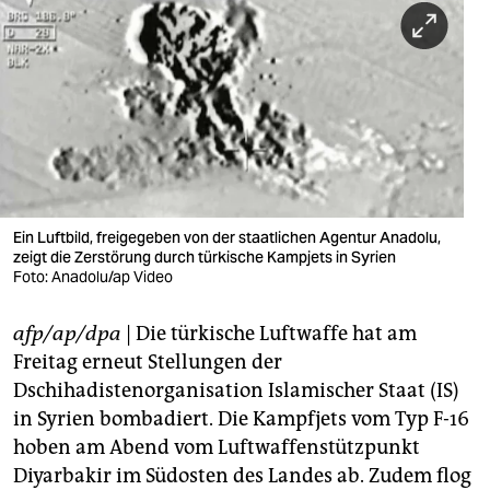
berlin
nord
wahrheit
verlag
verlag
veranstaltungen
Ein Luftbild, freigegeben von der staatlichen Agentur Anadolu,
zeigt die Zerstörung durch türkische Kampjets in Syrien
shop
Foto: Anadolu/ap Video
fragen & hilfe
afp/ap/dpa
| Die türkische Luftwaffe hat am
Freitag erneut Stellungen der
unterstützen
Dschihadistenorganisation Islamischer Staat (IS)
abo
in Syrien bombadiert. Die Kampfjets vom Typ F-16
hoben am Abend vom Luftwaffenstützpunkt
genossenschaft
Diyarbakir im Südosten des Landes ab. Zudem flog