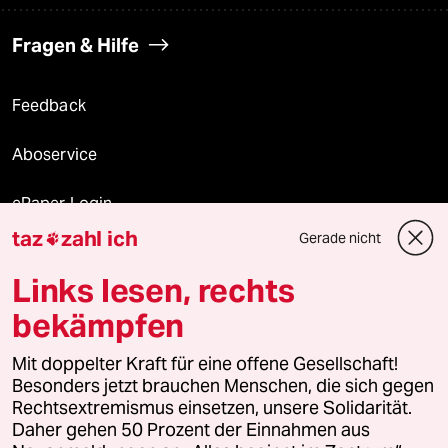
Fragen & Hilfe
Feedback
Aboservice
ePaper Login
taz
zahl ich
Gerade nicht

Downloads für Abonnierende
Links lesen, rechts
bekämpfen
© 2026 taz Verlags und Vertriebs GmbH
Mit doppelter Kraft für eine offene Gesellschaft!
Alle Rechte vorbehalten. Bei rechtlichen Fragen oder für Genehmigungen
wenden Sie sich bitte an
lizenzen@taz.de
Besonders jetzt brauchen Menschen, die sich gegen
Rechtsextremismus einsetzen, unsere Solidarität.
Daher gehen 50 Prozent der Einnahmen aus
Feedback
Redaktionsstatut
Kommune-Richtlinien
KI-