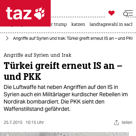

taz zahl ich
bergsteigen
usa unter trump
katzen
landtagswahl in sachs

taz zahl ich
en
Angriffe auf Syrien und Irak: Türkei greift erneut IS an – und PKK
taz zahl ich
themen
Angriffe auf Syrien und Irak
Türkei greift erneut IS an –
politik
und PKK
öko
Die Luftwaffe hat neben Angriffen auf den IS in
Syrien auch ein Militärlager kurdischer Rebellen im
gesellschaft
Nordirak bombardiert. Die PKK sieht den
Waffenstillstand gefährdet.
kultur
sport
25.7.2015
10:15 Uhr
teilen