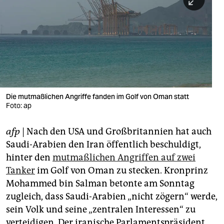
berlin
nord
wahrheit
verlag
verlag
Die mutmaßlichen Angriffe fanden im Golf von Oman statt
Foto: ap
veranstaltungen
shop
afp
| Nach den USA und Großbritannien hat auch
Saudi-Arabien den Iran öffentlich beschuldigt,
fragen & hilfe
hinter den
mutmaßlichen Angriffen auf zwei
unterstützen
Tanker
im Golf von Oman zu stecken. Kronprinz
Mohammed bin Salman betonte am Sonntag
abo
zugleich, dass Saudi-Arabien „nicht zögern“ werde,
genossenschaft
sein Volk und seine „zentralen Interessen“ zu
verteidigen. Der iranische Parlamentspräsident