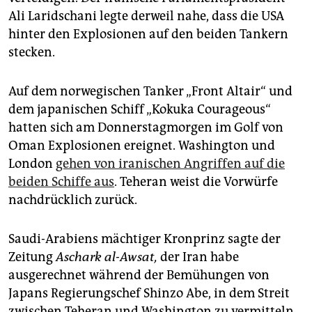
epaper login
Ali Laridschani legte derweil nahe, dass die USA
hinter den Explosionen auf den beiden Tankern
stecken.
Auf dem norwegischen Tanker „Front Altair“ und
dem japanischen Schiff „Kokuka Courageous“
hatten sich am Donnerstagmorgen im Golf von
Oman Explosionen ereignet. Washington und
London
gehen von iranischen Angriffen auf die
beiden Schiffe aus
. Teheran weist die Vorwürfe
nachdrücklich zurück.
Saudi-Arabiens mächtiger Kronprinz sagte der
Zeitung
Aschark al-Awsat,
der Iran habe
ausgerechnet während der Bemühungen von
Japans Regierungschef Shinzo Abe, in dem Streit
zwischen Teheran und Washington zu vermitteln,