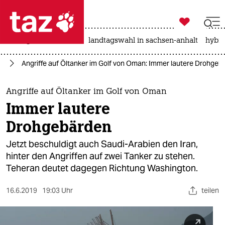

taz zahl ich
niedrigwasser
rente
landtagswahl in sachsen-anhalt
hybri

taz zahl ich
an
Angriffe auf Öltanker im Golf von Oman: Immer lautere Drohgeb
taz zahl ich
themen
Angriffe auf Öltanker im Golf von Oman
Immer lautere
politik
Drohgebärden
öko
Jetzt beschuldigt auch Saudi-Arabien den Iran,
hinter den Angriffen auf zwei Tanker zu stehen.
gesellschaft
Teheran deutet dagegen Richtung Washington.
kultur
16.6.2019
19:03 Uhr
teilen
sport