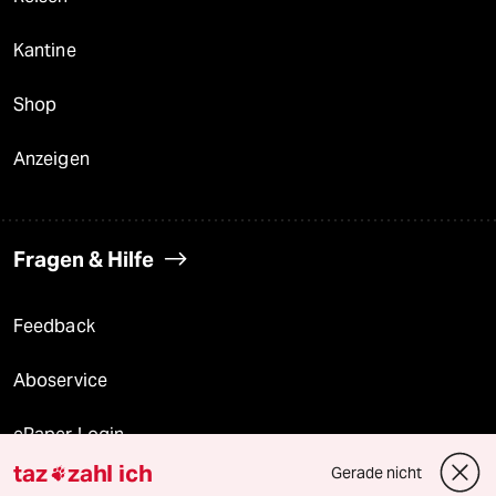
Kantine
Shop
Anzeigen
Fragen & Hilfe
Feedback
Aboservice
ePaper Login
taz
zahl ich
Gerade nicht

Downloads für Abonnierende