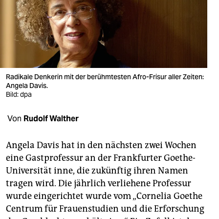
berlin
nord
wahrheit
verlag
Radikale Denkerin mit der berühmtesten Afro-Frisur aller Zeiten:
verlag
Angela Davis.
Bild: dpa
veranstaltungen
Von
Rudolf Walther
shop
fragen & hilfe
Angela Davis hat in den nächsten zwei Wochen
eine Gastprofessur an der Frankfurter Goethe-
unterstützen
Universität inne, die zukünftig ihren Namen
abo
tragen wird. Die jährlich verliehene Professur
wurde eingerichtet wurde vom „Cornelia Goethe
genossenschaft
Centrum für Frauenstudien und die Erforschung