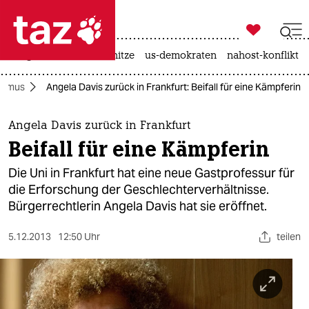

taz zahl ich
krieg in der ukraine
hitze
us-demokraten
nahost-konflikt

taz zahl ich
ismus
Angela Davis zurück in Frankfurt: Beifall für eine Kämpferin
taz zahl ich
themen
Angela Davis zurück in Frankfurt
Beifall für eine Kämpferin
politik
Die Uni in Frankfurt hat eine neue Gastprofessur für
öko
die Erforschung der Geschlechterverhältnisse.
Bürgerrechtlerin Angela Davis hat sie eröffnet.
gesellschaft
5.12.2013
12:50 Uhr
teilen
kultur
sport