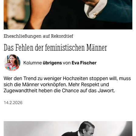
berlin
nord
wahrheit
Eheschließungen auf Rekordtief
verlag
Das Fehlen der feministischen Männer
verlag
Kolumne
übrigens
von
Eva Fischer
veranstaltungen
shop
Wer den Trend zu weniger Hochzeiten stoppen will, muss
sich die Männer vorknöpfen. Mehr Respekt und
fragen & hilfe
Zugewandtheit heben die Chance auf das Jawort.
unterstützen
14.2.2026
abo
genossenschaft