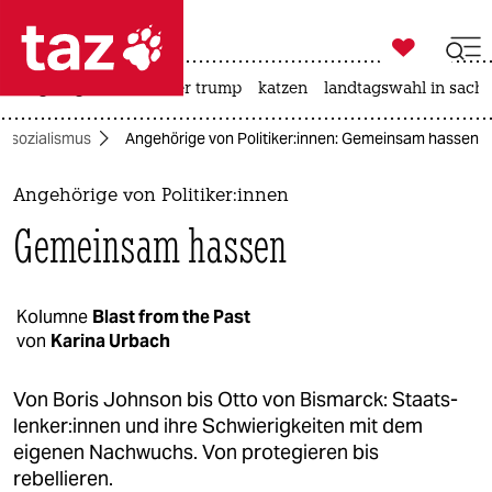

taz zahl ich
bergsteigen
usa unter trump
katzen
landtagswahl in sachs

taz zahl ich
alsozialismus
Angehörige von Po­li­ti­ke­r:in­nen: Gemeinsam hassen
taz zahl ich
themen
Angehörige von Po­li­ti­ke­r:in­nen
Gemeinsam hassen
politik
öko
Kolumne
Blast from the Past
von
Karina Urbach
gesellschaft
kultur
Von Boris Johnson bis Otto von Bismarck: Staats­
len­ke­r:in­nen und ihre Schwierigkeiten mit dem
sport
eigenen Nachwuchs. Von protegieren bis
rebellieren.