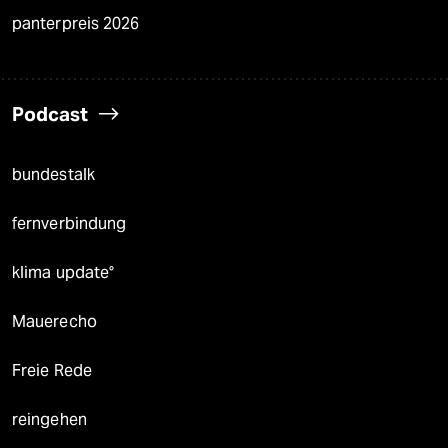
panterpreis 2026
Podcast
bundestalk
fernverbindung
klima update°
Mauerecho
Freie Rede
reingehen