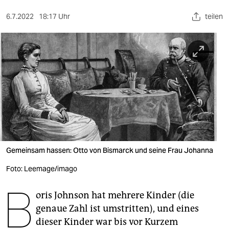
berlin
6.7.2022
18:17 Uhr
teilen
nord
wahrheit
verlag
verlag
veranstaltungen
shop
fragen & hilfe
Gemeinsam hassen: Otto von Bismarck und seine Frau Johanna
unterstützen
Foto: Leemage/imago
B
abo
oris Johnson hat mehrere Kinder (die
genaue Zahl ist umstritten), und eines
genossenschaft
dieser Kinder war bis vor Kurzem