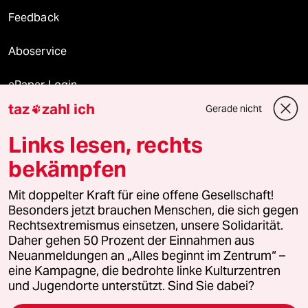
Feedback
Aboservice
ePaper Login
taz
zahl ich
Gerade nicht

Downloads für Abonnierende
Links lesen, rechts
bekämpfen
© 2026 taz Verlags und Vertriebs GmbH
Alle Rechte vorbehalten. Bei rechtlichen Fragen oder für Genehmigungen
Mit doppelter Kraft für eine offene Gesellschaft!
wenden Sie sich bitte an
lizenzen@taz.de
Besonders jetzt brauchen Menschen, die sich gegen
Rechtsextremismus einsetzen, unsere Solidarität.
Daher gehen 50 Prozent der Einnahmen aus
Feedback
Redaktionsstatut
Kommune-Richtlinien
KI-
Neuanmeldungen an „Alles beginnt im Zentrum“ –
eine Kampagne, die bedrohte linke Kulturzentren
Leitlinie
Informant
Datenschutz
Impressum
AGB
und Jugendorte unterstützt. Sind Sie dabei?