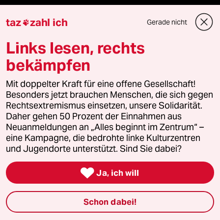
Shop
taz
zahl ich
Gerade nicht

Anzeigen
Links lesen, rechts
bekämpfen
Fragen & Hilfe
Mit doppelter Kraft für eine offene Gesellschaft!
Besonders jetzt brauchen Menschen, die sich gegen
Rechtsextremismus einsetzen, unsere Solidarität.
Feedback
Daher gehen 50 Prozent der Einnahmen aus
Neuanmeldungen an „Alles beginnt im Zentrum“ –
Aboservice
eine Kampagne, die bedrohte linke Kulturzentren
und Jugendorte unterstützt. Sind Sie dabei?
ePaper Login

Ja, ich will
Downloads für Abonnierende
Schon dabei!