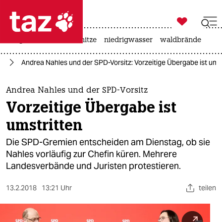

taz zahl ich
krieg in der ukraine
hitze
niedrigwasser
waldbrände

taz zahl ich
25
Andrea Nahles und der SPD-Vorsitz: Vorzeitige Übergabe ist ums
taz zahl ich
themen
Andrea Nahles und der SPD-Vorsitz
Vorzeitige Übergabe ist
politik
umstritten
öko
Die SPD-Gremien entscheiden am Dienstag, ob sie
Nahles vorläufig zur Chefin küren. Mehrere
gesellschaft
Landesverbände und Juristen protestieren.
kultur
13.2.2018
13:21 Uhr
teilen
sport