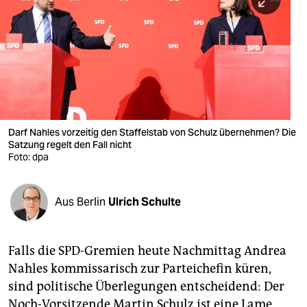
berlin
nord
wahrheit
verlag
verlag
Darf Nahles vorzeitig den Staffelstab von Schulz übernehmen? Die
Satzung regelt den Fall nicht
veranstaltungen
Foto: dpa
shop
fragen & hilfe
Aus Berlin
Ulrich Schulte
unterstützen
Falls die SPD-Gremien heute Nachmittag Andrea
abo
Nahles kommissarisch zur Parteichefin küren,
genossenschaft
sind politische Überlegungen entscheidend: Der
Noch-Vorsitzende Martin Schulz ist eine Lame