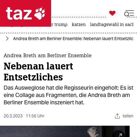

taz zahl ich
bergsteigen
usa unter trump
katzen
landtagswahl in sachs

taz zahl ich
te
Andrea Breth am Berliner Ensemble: Nebenan lauert Entsetzlich
taz zahl ich
themen
Andrea Breth am Berliner Ensemble
Nebenan lauert
politik
Entsetzliches
öko
Das Ausweglose hat die Regisseurin eingeholt: Es ist
eine Collage aus Fragmenten, die Andrea Breth am
gesellschaft
Berliner Ensemble inszeniert hat.
kultur
20.3.2023
11:56 Uhr
teilen
sport