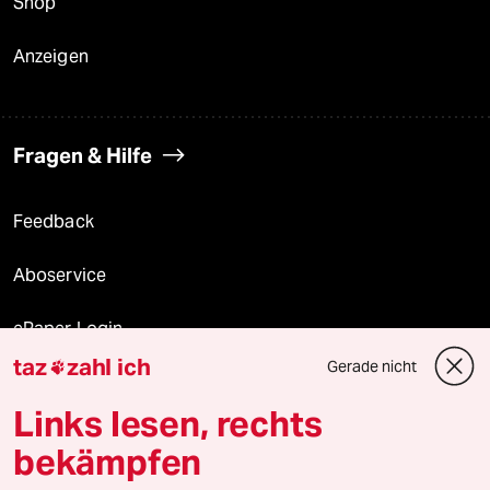
Shop
Anzeigen
Fragen & Hilfe
Feedback
Aboservice
ePaper Login
taz
zahl ich
Gerade nicht

Downloads für Abonnierende
Links lesen, rechts
bekämpfen
© 2026 taz Verlags und Vertriebs GmbH