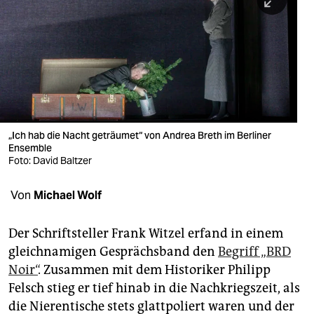
berlin
nord
wahrheit
verlag
verlag
„Ich hab die Nacht geträumet“ von Andrea Breth im Berliner
Ensemble
veranstaltungen
Foto: David Baltzer
shop
Von
Michael Wolf
fragen & hilfe
unterstützen
Der Schriftsteller Frank Witzel erfand in einem
gleichnamigen Gesprächsband den
Begriff „BRD
abo
Noir“
. Zusammen mit dem Historiker Philipp
Felsch stieg er tief hinab in die Nachkriegszeit, als
genossenschaft
die Nierentische stets glattpoliert waren und der