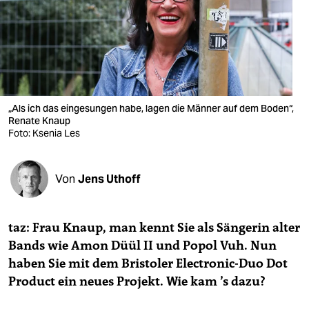
berlin
nord
wahrheit
verlag
„Als ich das eingesungen habe, lagen die Männer auf dem Boden“,
verlag
Renate Knaup
Foto: Ksenia Les
veranstaltungen
shop
Von
Jens Uthoff
fragen & hilfe
taz: Frau Knaup, man kennt Sie als Sängerin alter
unterstützen
Bands wie Amon Düül II und Popol Vuh. Nun
abo
haben Sie mit dem Bristoler Electronic-Duo Dot
Product ein neues Projekt. Wie kam
’s dazu?
genossenschaft