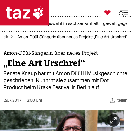

taz zahl ich
hitze
surfen
landtagswahl in sachsen-anhalt
gewalt gegen

taz zahl ich
usik
Amon-Düül-Sängerin über neues Projekt: „Eine Art Urschrei“
taz zahl ich
themen
Amon-Düül-Sängerin über neues Projekt
„Eine Art Urschrei“
politik
Renate Knaup hat mit Amon Düül II Musikgeschichte
öko
geschrieben. Nun tritt sie zusammen mit Dot
Product beim Krake Festival in Berlin auf.
gesellschaft
29.7.2017
12:50 Uhr
teilen
kultur
sport