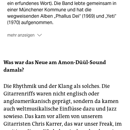
ein erfundenes Wort). Die Band lebte gemeinsam in
einer Münchener Kommune und hat die
wegweisenden Alben „Phallus Dei“ (1969) und „Yeti“
(1970) aufgenommen.
mehr anzeigen
Neues Projekt:
Renate Knaup tritt im Rahmen des
Krake Festivals in der Nacht zum Sonntag (1 Uhr) in
der Griessmühle auf. Sie wird zusammen mit dem
ursprünglich aus Bristol stammenden und inzwischen
Was war das Neue am Amon-Düül-Sound
in Berlin angesiedelten Duo Dot Product zu sehen und
damals?
zu hören sein.
Krake-Schlussspurt:
Das Krake Festival geht am
Die Rhythmik und der Klang als solches. Die
Wochenende in der Griessmühle (Sonnenallee 221)
Gitarrenriffs waren nicht englisch oder
mit elektronischen und experimentellen Klängen zu
angloamerikanisch geprägt, sondern da kamen
Ende. Von Samstag, 18 Uhr bis Montagmorgen sind
auch weltmusikalische Einflüsse dazu und Jazz
neben Knaup/Dot Product Acts wie Radioactive Man,
sowieso. Das kam vor allem von unserem
Clouds und How am Start. Infos:
krake-festival.de
Gitarristen Chris Karrer, das war unser Freak, im