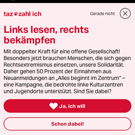
taz
zahl ich
Anzeigen
Gerade nicht

Links lesen, rechts
bekämpfen
Fragen & Hilfe
Mit doppelter Kraft für eine offene Gesellschaft!
Besonders jetzt brauchen Menschen, die sich gegen
Feedback
Rechtsextremismus einsetzen, unsere Solidarität.
Daher gehen 50 Prozent der Einnahmen aus
Aboservice
Neuanmeldungen an „Alles beginnt im Zentrum“ –
eine Kampagne, die bedrohte linke Kulturzentren
ePaper Login
und Jugendorte unterstützt. Sind Sie dabei?
Downloads für Abonnierende

Ja, ich will
Schon dabei!
© 2026 taz Verlags und Vertriebs GmbH