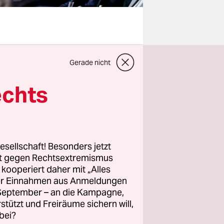
exander
Gerade nicht
 pompös
ress, der
echts
er, dem
. Direkte
esellschaft! Besonders jetzt
rt gegen Rechtsextremismus
h mit
z kooperiert daher mit „Alles
echtlichen
ller Einnahmen aus Anmeldungen
. September – an die Kampagne,
elle
rstützt und Freiräume sichern will,
bei?
laden –