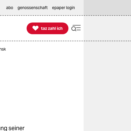
abo
genossenschaft
epaper login

taz zahl ich
taz zahl ich
insk
ng seiner