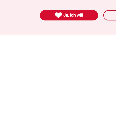
andverlesen von der Staatsmacht und wahrschein
gebot von Getreuen, das Lukaschenko noch

Ja, ich will
ratzen kann.