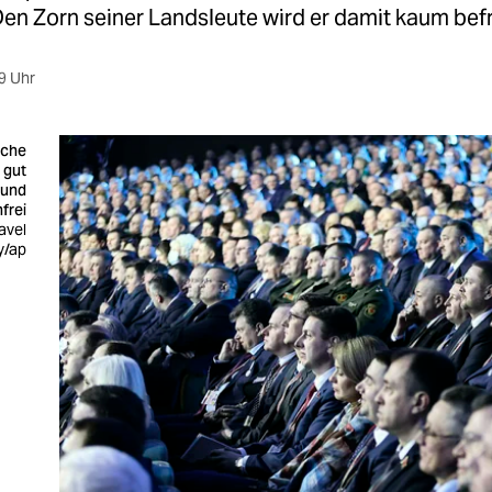
en Zorn seiner Landsleute wird er damit kaum bef
9 Uhr
sche
 gut
 und
frei
avel
y/ap