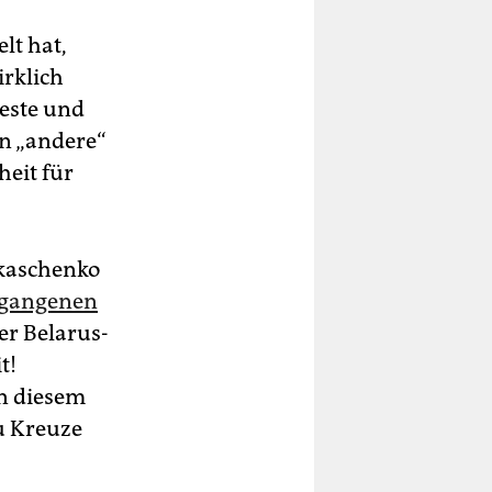
lt hat,
irklich
teste und
n „andere“
heit für
ukaschenko
rgangenen
 Be­la­rus­
t!
in diesem
u Kreuze