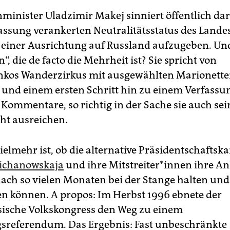
minister Uladzimir Makej sinniert öffentlich da
fassung verankerten Neutralitätsstatus des Lande
einer Ausrichtung auf Russland aufzugeben. Und
“, die de facto die Mehrheit ist? Sie spricht von
nkos Wanderzirkus mit ausgewählten Marionett
und einem ersten Schritt hin zu einem Verfassu
 Kommentare, so richtig in der Sache sie auch se
ht ausreichen.
ielmehr ist, ob die alternative Präsidentschaftsk
Tichanowskaja
und ihre Mit­strei­te­r*in­nen ihre An
ach so vielen Monaten bei der Stange halten und
en können. A propos: Im Herbst 1996 ebnete der
sische Volkskongress den Weg zu einem
sreferendum. Das Ergebnis: Fast unbeschränkte