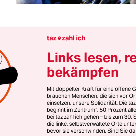
ie dumm hält Belarus`sogenannter Präsident Al
taz
zahl ich

schenko seine Landsleute eigentlich? Mit einem
enierten zweitägigen Allbelarussischen Volkskong
Links lesen, r
Verfassungsänderungen
diskutieren soll, meint 
bekämpfen
er Bevölkerung etwas entgegen setzen zu können
 à la Lukaschenko eben.
Mit doppelter Kraft für eine offene G
brauchen Menschen, die sich vor O
 an sich ist schon ein schlechter Witz: Lediglic
einsetzen, unsere Solidarität. Die ta
en Kompetenzen ausgestattet und ohne klaren r
beginnt im Zentrum“. 50 Prozent a
l der Kongress in der Vergangenheit eher durch
bei taz zahl ich gehen – bis zum 30
tsadressen an den weisen Führer denn substanti
die linke, selbstverwaltete Orte unte
bevor sie verschwinden. Sind Sie da
ngen auf. Diesmal sind rund 2.700 Delegierte ge