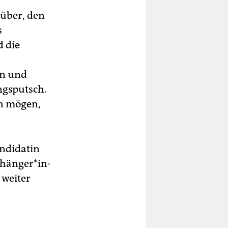
rüber, den
s
 die
en und
ngsputsch.
in mögen,
andidatin
­hän­ge­r*in­
 weiter