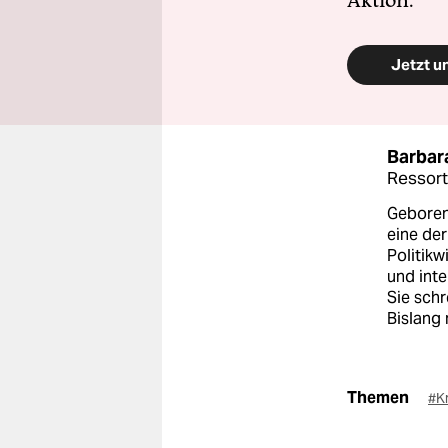
Aktion.
Jetzt u
Barbar
Ressort
Geboren 
eine der
Politikw
und inte
Sie schr
Bislang
Themen
#K