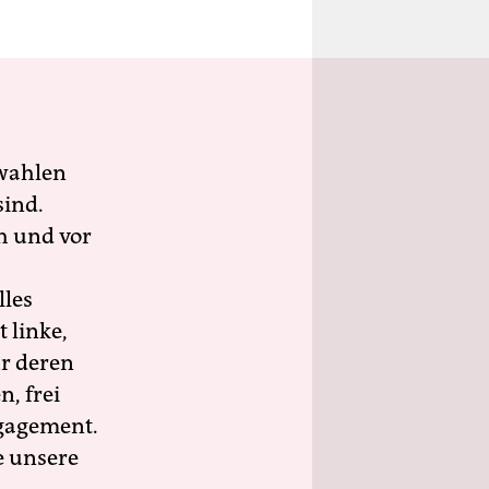
wahlen
sind.
h und vor
lles
 linke,
ür deren
n, frei
ngagement.
e unsere