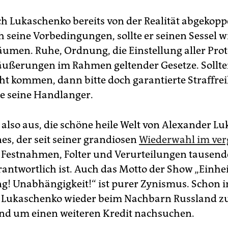
ch Lukaschenko bereits von der Realität abgekoppe
h seine Vorbedingungen, sollte er seinen Sessel w
 räumen. Ruhe, Ordnung, die Einstellung aller Pro
ßerungen im Rahmen geltender Gesetze. Sollte
ht kommen, dann bitte doch garantierte Straffrei
le seine Handlanger.
e also aus, die schöne heile Welt von Alexander L
es, der seit seiner grandiosen
Wiederwahl im ve
 Festnahmen, Folter und Verurteilungen tausender
rantwortlich ist. Auch das Motto der Show „Einhei
g! Unabhängigkeit!“ ist purer Zynismus. Schon 
 Lukaschenko wieder beim Nachbarn Russland z
nd um einen weiteren Kredit nachsuchen.