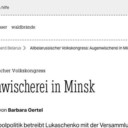
 hilfe
sser
waldbrände
herd Belarus
Allbelarussischer Volkskongress: Augenwischerei in M
scher Volkskongress
wischerei in Minsk
von
Barbara Oertel
olpolitik betreibt Lukaschenko mit der Versammlu