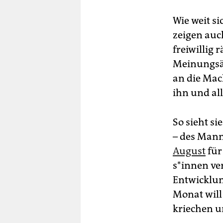
Wie weit si
zeigen auc
freiwillig
Meinungsäu
an die Mac
ihn und al
So sieht si
– des Mann
August
für
s*in­nen ve
Entwicklun
Monat will
kriechen u