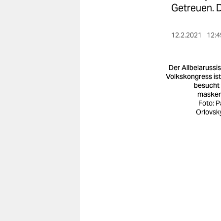
berlin
Getreuen. D
nord
12.2.2021
12:4
wahrheit
verlag
Der Allbelarussi
Volkskongress ist
besucht
verlag
masken
Foto: P
veranstaltungen
Orlovsk
shop
fragen & hilfe
unterstützen
abo
genossenschaft