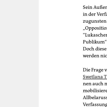
Sein Außen
in der Ver
zugunsten 
„Opposition
“Lukasche
Publikum“ 
Doch diese
werden nic
Die Frage v
Swetlana 
nen auch n
mobilisier
Allbelarus
Verfassung