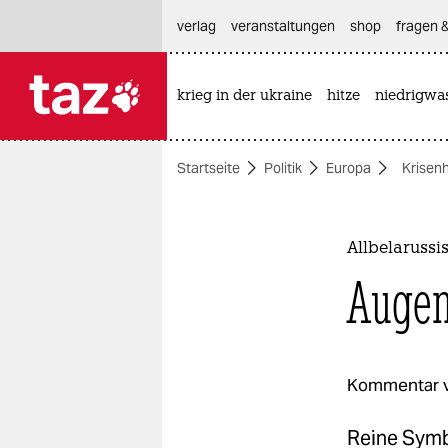
hautnavigation anspringen
hauptinhalt anspringen
footer anspringen
verlag
veranstaltungen
shop
fragen &
krieg in der ukraine
hitze
niedrigwa

taz zahl ich
taz zahl ich
Startseite
Politik
Europa
Krisen
themen
politik
Allbelarussi
öko
Augen
gesellschaft
kultur
Kommentar 
sport
Reine Symb