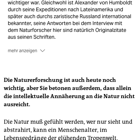
wichtiger war. Gleichwohl ist Alexander von Humboldt
durch seine Expeditionen nach Lateinamerika und
später auch durchs zaristische Russland international
bekannter, seine Antworten bei dem Interview mit
dem Naturforscher hier sind natürlich Originalzitate
aus seinen Schriften.
mehr anzeigen
Das Fest:
Wissenschaftlicher Höhepunkt der HU-
Festwoche ist die Kosmos-Konferenz „
Navigating the
Sustainability Transformation in the 21st Century
“, die
Die Naturerforschung ist auch heute noch
vom 28. bis 30. August 2019 die
wichtig, aber Sie betonen außerdem, dass allein
Weltentwicklungsziele der Vereinten Nationen und
die intellektuelle Annäherung an die Natur nicht
ihre Erreichbarkeit bis 2030 diskutiert. Die
Fachkonferenz mündet am Freitag in eine große
ausreicht.
offene „Public Debate“ in der HU, bei der auch
Bürgerforscher einbezogen werden. Am Donnerstag,
Die Natur muß gefühlt werden, wer nur sieht und
29. August, lädt die HU ab Mittag zum Sommerfest für
abstrahirt, kann ein Menschenalter, im
alle – Open Air und Eintritt frei. Informationen zum
Lebensgedränge der glühenden Tropenwelt,
Fest:
www.hu-berlin.de
.