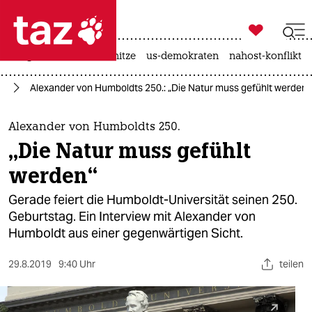

taz zahl ich
krieg in der ukraine
hitze
us-demokraten
nahost-konflikt

taz zahl ich
in
Alexander von Humboldts 250.: „Die Natur muss gefühlt werden“
taz zahl ich
themen
Alexander von Humboldts 250.
„Die Natur muss gefühlt
politik
werden“
öko
Gerade feiert die Humboldt-Universität seinen 250.
Geburtstag. Ein Interview mit Alexander von
gesellschaft
Humboldt aus einer gegenwärtigen Sicht.
kultur
29.8.2019
9:40 Uhr
teilen
sport