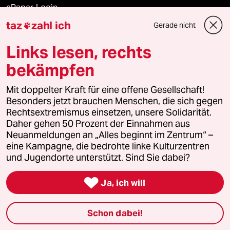
ePaper Login
taz
zahl ich
Gerade nicht

Downloads für Abonnierende
Links lesen, rechts
bekämpfen
© 2026 taz Verlags und Vertriebs GmbH
Alle Rechte vorbehalten. Bei rechtlichen Fragen oder für Genehmigungen
Mit doppelter Kraft für eine offene Gesellschaft!
wenden Sie sich bitte an
lizenzen@taz.de
Besonders jetzt brauchen Menschen, die sich gegen
Rechtsextremismus einsetzen, unsere Solidarität.
Daher gehen 50 Prozent der Einnahmen aus
Feedback
Redaktionsstatut
Kommune-Richtlinien
KI-
Neuanmeldungen an „Alles beginnt im Zentrum“ –
eine Kampagne, die bedrohte linke Kulturzentren
Leitlinie
Informant
Datenschutz
Impressum
AGB
und Jugendorte unterstützt. Sind Sie dabei?
Seitenwende
Einwilligungen widerrufen (Ads)

Ja, ich will
Schon dabei!