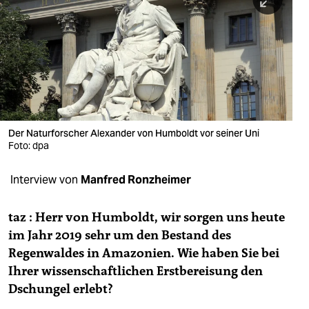
berlin
nord
wahrheit
verlag
verlag
Der Naturforscher Alexander von Humboldt vor seiner Uni
Foto: dpa
veranstaltungen
shop
Interview von
Manfred Ronzheimer
fragen & hilfe
taz
: Herr von Humboldt, wir sorgen uns heute
unterstützen
im Jahr 2019 sehr um den Bestand des
Regenwaldes in Amazonien. Wie haben Sie bei
abo
Ihrer wissenschaftlichen Erstbereisung den
genossenschaft
Dschungel erlebt?