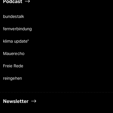
Podcast
bundestalk
fernverbindung
klima update°
Mauerecho
Freie Rede
reingehen
Newsletter