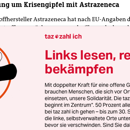
ng um Krisengipfel mit Astrazeneca
offhersteller Astrazeneca hat nach EU-Angaben 
entreffens zurückgezogen und will nun doch an 
taz
zahl ich
end geplanten Gespräch teilnehmen. Dies habe 

ilung des Konzerns der EU-Kommission bestätigt,
Links lesen, r
hmittag in Brüssel. Zuvor habe das Managemen
ns per Mail abgesagt und erklärt, ein Treffen ha
bekämpfen
vielen offenen Fragen keinen Sinn. Man sei erfreu
cklung, hieß es aus Kommissionskreisen.
Mit doppelter Kraft für eine offene G
brauchen Menschen, die sich vor O
einsetzen, unsere Solidarität. Die ta
beginnt im Zentrum“. 50 Prozent a
bei taz zahl ich gehen – bis zum 30
die linke, selbstverwaltete Orte unte
bevor sie verschwinden. Sind Sie da