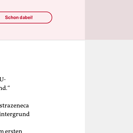
Schon dabei!
EU-
nd.“
Astrazeneca
Hintergrund
m ersten