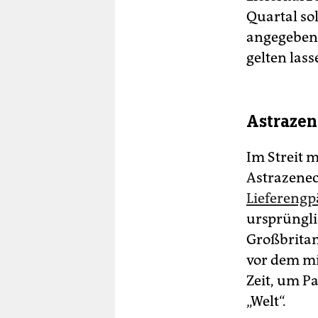
Quartal so
angegebene
gelten lass
Astrazen
Im Streit 
Astrazenec
Lieferengp
ursprüngli
Großbritan
vor dem mi
Zeit, um P
„Welt“.