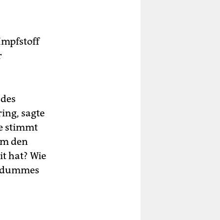
Impfstoff
r
 des
ing, sagte
ie stimmt
um den
it hat? Wie
he dummes