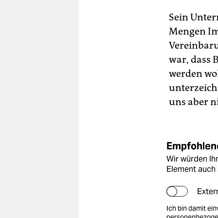
Sein Unter
Mengen Impf
Vereinbaru
war, dass 
werden wol
unterzeich
uns aber ni
Empfohlene
Wir würden Ihn
Element auch 
Exter
Ich bin damit ei
personenbezogen