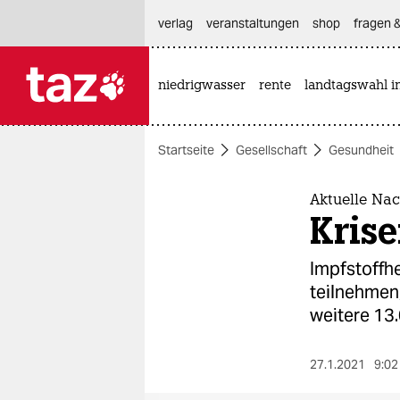
hautnavigation anspringen
hauptinhalt anspringen
footer anspringen
verlag
veranstaltungen
shop
fragen &
niedrigwasser
rente
landtagswahl i

taz zahl ich
taz zahl ich
Startseite
Gesellschaft
Gesundheit
themen
politik
Aktuelle Nac
Krise
öko
Impfstoffhe
gesellschaft
teilnehmen
weitere 13
kultur
sport
27.1.2021
9:02