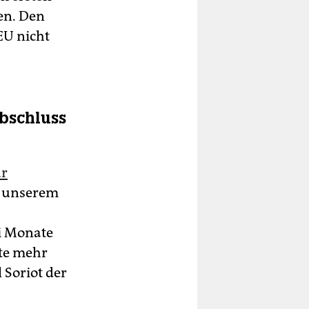
en. Den
EU nicht
abschluss
ür
er unserem
i Monate
ate mehr
 Soriot der