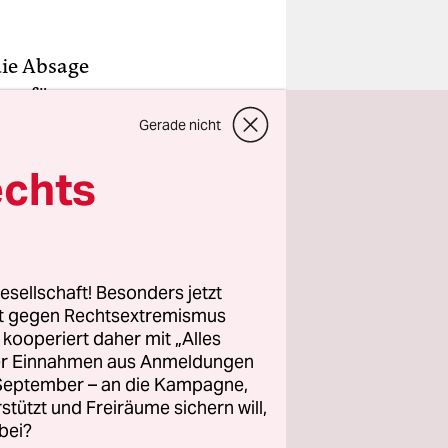
die Absage
dem für
die
Gerade nicht
 hieß es
echts
t des
be derzeit
t über die
esellschaft! Besonders jetzt
rt gegen Rechtsextremismus
z kooperiert daher mit „Alles
ller Einnahmen aus Anmeldungen
. September – an die Kampagne,
rstützt und Freiräume sichern will,
bei?