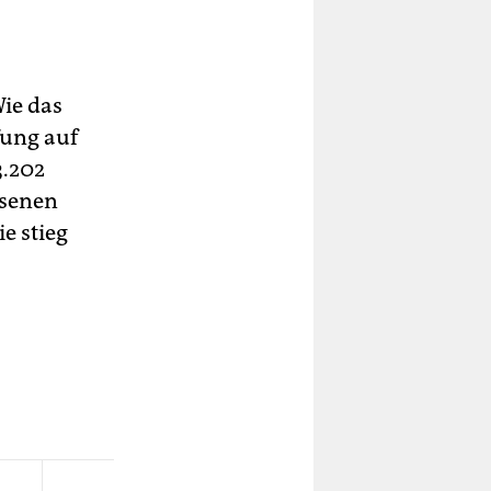
ie das
fung auf
3.202
esenen
e stieg