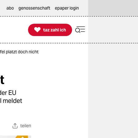
abo
genossenschaft
epaper login

taz zahl ich
taz zahl ich
fel platzt doch nicht
t
der EU
I meldet
teilen