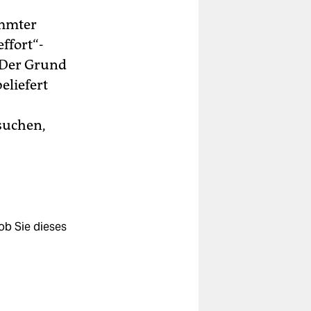
immter
ffort“-
„Der Grund
eliefert
suchen,
ob Sie dieses