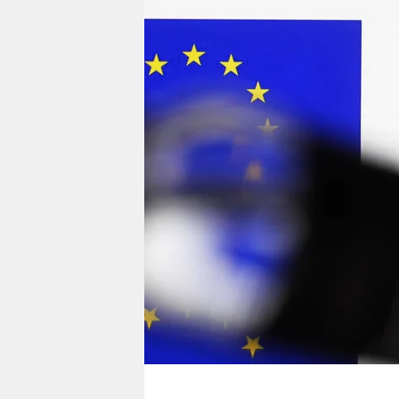
berlin
nord
wahrheit
verlag
verlag
veranstaltungen
shop
fragen & hilfe
unterstützen
abo
genossenschaft