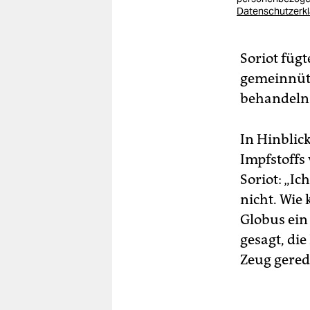
Datenschutzerk
Soriot fügt
gemeinnütz
behandeln 
In Hinblic
Impfstoffs
Soriot: „I
nicht. Wi
Globus ein
gesagt, di
Zeug gered