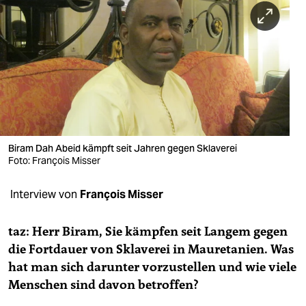
berlin
nord
wahrheit
verlag
verlag
veranstaltungen
Biram Dah Abeid kämpft seit Jahren gegen Sklaverei
Foto: François Misser
shop
Interview von
François Misser
fragen & hilfe
unterstützen
taz: Herr Biram, Sie kämpfen seit Langem gegen
die Fortdauer von Sklaverei in Mauretanien. Was
abo
hat man sich darunter vorzustellen und wie viele
genossenschaft
Menschen sind davon betroffen?