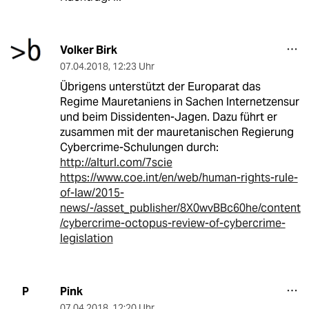
Volker Birk
07.04.2018
,
12:23 Uhr
Übrigens unterstützt der Europarat das
Regime Mauretaniens in Sachen Internetzensur
und beim Dissidenten-Jagen. Dazu führt er
zusammen mit der mauretanischen Regierung
Cybercrime-Schulungen durch:
http://alturl.com/7scie
https://www.coe.int/en/web/human-rights-rule-
of-law/2015-
news/-/asset_publisher/8X0wvBBc60he/content
/cybercrime-octopus-review-of-cybercrime-
legislation
Pink
P
07.04.2018
,
12:20 Uhr