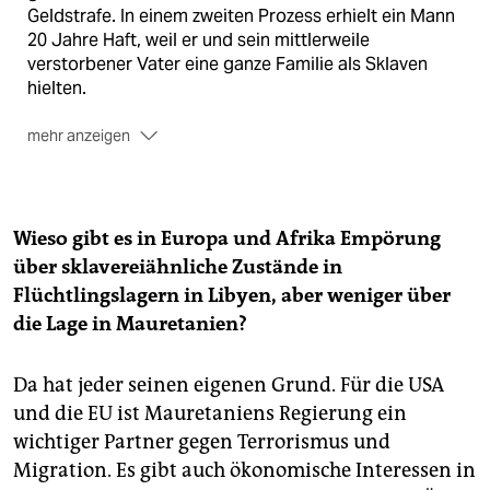
Geldstrafe. In einem zweiten Prozess erhielt ein Mann
20 Jahre Haft, weil er und sein mittlerweile
verstorbener Vater eine ganze Familie als Sklaven
hielten.
mehr anzeigen
Harte Gesetze:
In Mauretanien ist Sklaverei auf dem
Papier längst verboten und wird seit 2015 als
Verbrechen gegen die Menschlichkeit eingestuft.
Wieso gibt es in Europa und Afrika Empörung
Aber bislang hatten Gerichte das ignoriert.
über sklavereiähnliche Zustände in
Flüchtlingslagern in Libyen, aber weniger über
die Lage in Mauretanien?
Da hat jeder seinen eigenen Grund. Für die USA
und die EU ist Mauretaniens Regierung ein
wichtiger Partner gegen Terrorismus und
Migration. Es gibt auch ökonomische Interessen in