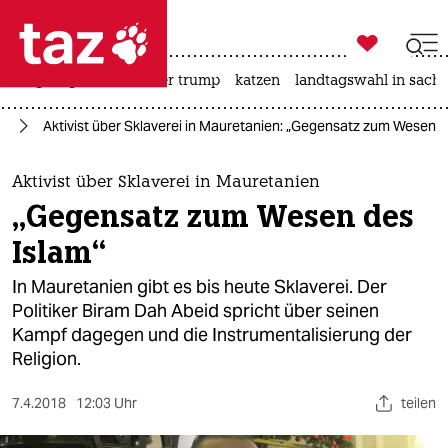

taz zahl ich
bergsteigen
usa unter trump
katzen
landtagswahl in sachs

taz zahl ich
ka
Aktivist über Sklaverei in Mauretanien: „Gegensatz zum Wesen d
taz zahl ich
themen
Aktivist über Sklaverei in Mauretanien
„Gegensatz zum Wesen des
politik
Islam“
öko
In Mauretanien gibt es bis heute Sklaverei. Der
Politiker Biram Dah Abeid spricht über seinen
gesellschaft
Kampf dagegen und die Instrumentalisierung der
Religion.
kultur
sport
7.4.2018
12:03 Uhr
teilen