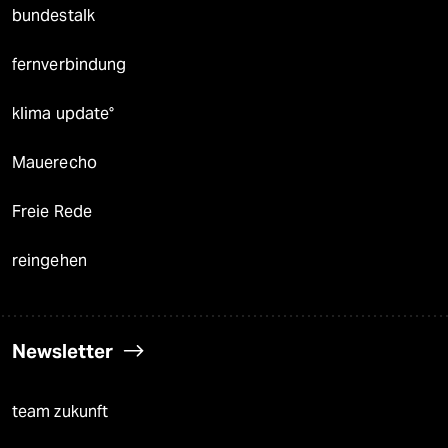
bundestalk
fernverbindung
klima update°
Mauerecho
Freie Rede
reingehen
Newsletter
team zukunft