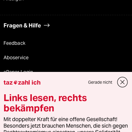
Fragen & Hilfe
Feedback
Aboservice
ePaper Login
taz
zahl ich
Gerade nicht

Downloads für Abonnierende
Links lesen, rechts
bekämpfen
© 2026 taz Verlags und Vertriebs GmbH
Mit doppelter Kraft für eine offene Gesellschaft!
Alle Rechte vorbehalten. Bei rechtlichen Fragen oder für Genehmigungen
wenden Sie sich bitte an
lizenzen@taz.de
Besonders jetzt brauchen Menschen, die sich gegen