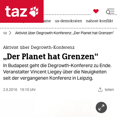

taz zahl ich
hitze
krieg in der ukraine
us-demokraten
nahost-konflikt

taz zahl ich
omie
Aktivist über Degrowth-Konferenz: „Der Planet hat Grenzen“
taz zahl ich
themen
Aktivist über Degrowth-Konferenz
„Der Planet hat Grenzen“
politik
In Budapest geht die Degrowth-Konferenz zu Ende.
öko
Veranstalter Vincent Liegey über die Neuigkeiten
seit der vergangenen Konferenz in Leipzig.
gesellschaft
2.9.2016
19:10 Uhr
teilen
kultur
sport