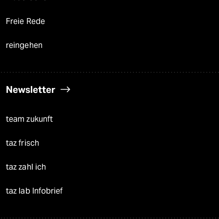
Freie Rede
reingehen
Newsletter
team zukunft
taz frisch
taz zahl ich
taz lab Infobrief