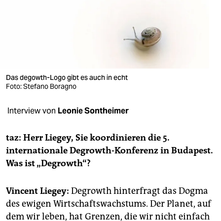
berlin
nord
wahrheit
verlag
Das degowth-Logo gibt es auch in echt
verlag
Foto: Stefano Boragno
veranstaltungen
Interview von
Leonie Sontheimer
shop
taz: Herr Liegey, Sie koordinieren die 5.
fragen & hilfe
internationale Degrowth-Konferenz in Budapest.
Was ist „Degrowth“?
unterstützen
abo
Vincent Liegey:
Degrowth hinterfragt das Dogma
des ewigen Wirtschaftswachstums. Der Planet, auf
genossenschaft
dem wir leben, hat Grenzen, die wir nicht einfach