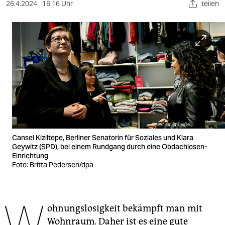
berlin
26.4.2024
16:16 Uhr
teilen
nord
wahrheit
verlag
verlag
veranstaltungen
shop
Cansel Kiziltepe, Berliner Senatorin für Soziales und Klara
fragen & hilfe
Geywitz (SPD), bei einem Rundgang durch eine Obdachlosen-
Einrichtung
Foto: Britta Pedersen/dpa
unterstützen
abo
W
genossenschaft
ohnungslosigkeit bekämpft man mit
Wohnraum. Daher ist es eine gute