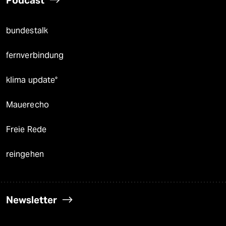
Podcast
bundestalk
fernverbindung
klima update°
Mauerecho
Freie Rede
reingehen
Newsletter