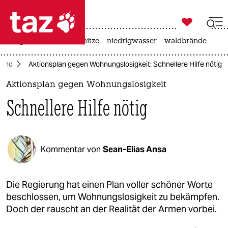

taz zahl ich
krieg in der ukraine
hitze
niedrigwasser
waldbrände

taz zahl ich
land
Aktionsplan gegen Wohnungslosigkeit: Schnellere Hilfe nötig
taz zahl ich
Aktionsplan gegen Wohnungslosigkeit
themen
Schnellere Hilfe nötig
politik
öko
Kommentar von
Sean-Elias Ansa
gesellschaft
kultur
Die Regierung hat einen Plan voller schöner Worte
beschlossen, um Wohnungslosigkeit zu bekämpfen.
sport
Doch der rauscht an der Realität der Armen vorbei.