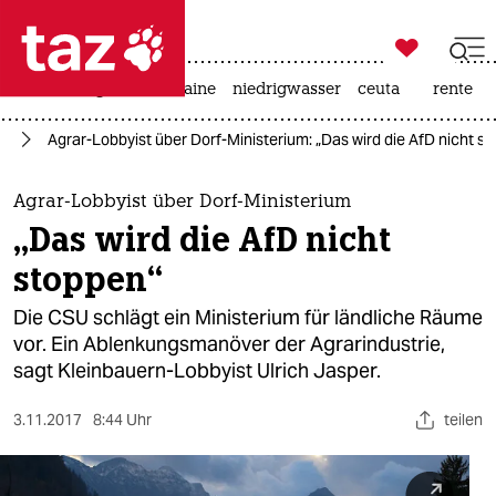

taz zahl ich
hitze
krieg in der ukraine
niedrigwasser
ceuta
rente

taz zahl ich
fD
Agrar-Lobbyist über Dorf-Ministerium: „Das wird die AfD nicht s
taz zahl ich
themen
Agrar-Lobbyist über Dorf-Ministerium
„Das wird die AfD nicht
politik
stoppen“
öko
Die CSU schlägt ein Ministerium für ländliche Räume
vor. Ein Ablenkungsmanöver der Agrarindustrie,
gesellschaft
sagt Kleinbauern-Lobbyist Ulrich Jasper.
kultur
3.11.2017
8:44 Uhr
teilen
sport