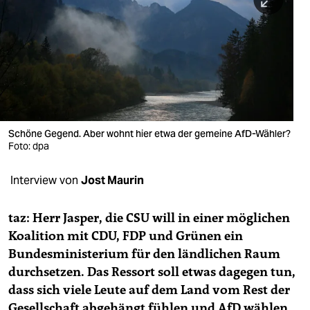
berlin
nord
wahrheit
verlag
verlag
Schöne Gegend. Aber wohnt hier etwa der gemeine AfD-Wähler?
Foto: dpa
veranstaltungen
shop
Interview von
Jost Maurin
fragen & hilfe
taz: Herr Jasper, die CSU will in einer möglichen
unterstützen
Koalition mit CDU, FDP und Grünen ein
Bundesministerium für den ländlichen Raum
abo
durchsetzen. Das Ressort soll etwas dagegen tun,
genossenschaft
dass sich viele Leute auf dem Land vom Rest der
Gesellschaft abgehängt fühlen und AfD wählen.