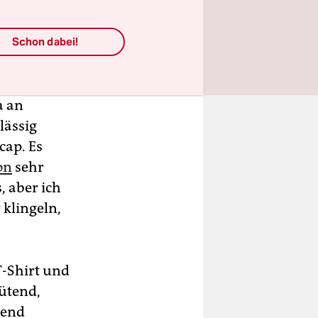
ung
u
Schon dabei!
a an
lässig
cap. Es
on
sehr
, aber ich
 klingeln,
T-Shirt und
wütend,
lend