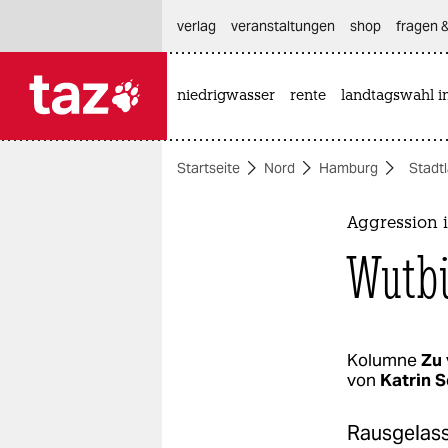
hautnavigation anspringen
hauptinhalt anspringen
footer anspringen
verlag
veranstaltungen
shop
fragen &
niedrigwasser
rente
landtagswahl i

taz zahl ich
taz zahl ich
Startseite
Nord
Hamburg
Stadt
themen
politik
Aggression 
Wutbü
öko
gesellschaft
kultur
Kolumne
Zu
von
Katrin 
sport
Rausgelass