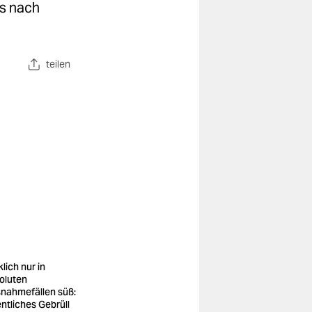
os nach
teilen
lich nur in
oluten
nahmefällen süß:
entliches Gebrüll