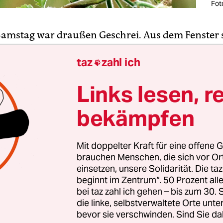
Fot
amstag war draußen Geschrei. Aus dem Fenster s
en großen und kräftigen Mann, der vier Leute ans
taz
zahl ich
r Leute, wie ich dem Geschrei nach einer Weile 

hörten zu den Zeugen Jehovas. Ich hätte es auch g
Links lesen, r
önnen, anhand ihrer Kleidung. Ich weiß nicht, o
ovas ihre eigenen Läden haben, denn so sehen sie
bekämpfen
 im gleichen Laden einkaufen.
Mit doppelter Kraft für eine offene G
brauchen Menschen, die sich vor O
chentaz
einsetzen, unsere Solidarität. Die ta
beginnt im Zentrum“. 50 Prozent a
ser Text erschien zuerst in der
wochentaz
, unserer
bei taz zahl ich gehen – bis zum 30
henzeitung von links!
die linke, selbstverwaltete Orte unte
bevor sie verschwinden. Sind Sie da
der wochentaz geht es jede Woche um die Welt, wie sie ist – 