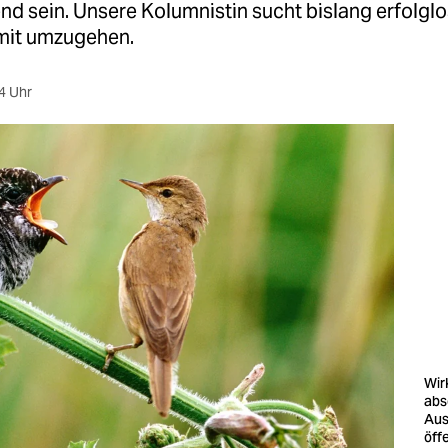
d sein. Unsere Kolumnistin sucht bislang erfolgl
mit umzugehen.
4 Uhr
Wirk
abs
Aus
öff