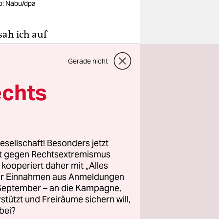
o: Nabu/dpa
ah ich auf
chrie. Die
Gerade nicht
entnehmen
leich
echts
b die
 aus, als
esellschaft! Besonders jetzt
rt gegen Rechtsextremismus
z kooperiert daher mit „Alles
ller Einnahmen aus Anmeldungen
. September – an die Kampagne,
rstützt und Freiräume sichern will,
bei?
und