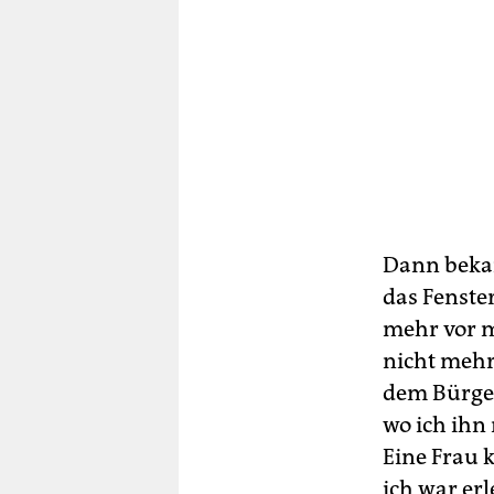
Dann bekam
das Fenste
mehr vor m
nicht mehr 
dem Bürger
wo ich ihn
Eine Frau k
ich war erl