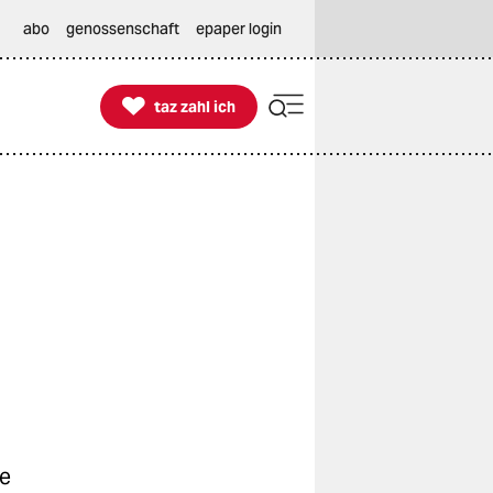
abo
genossenschaft
epaper login

taz zahl ich
taz zahl ich
de