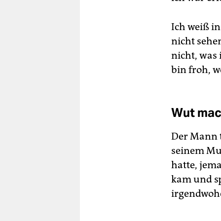
Ich weiß i
nicht sehe
nicht, was 
bin froh, 
Wut mac
Der Mann t
seinem Mund
hatte, jem
kam und sp
irgendwoh