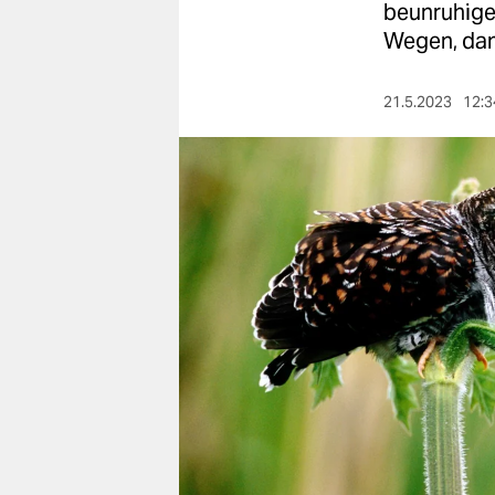
berlin
beunruhigen
Wegen, da
nord
wahrheit
21.5.2023
12:3
verlag
verlag
veranstaltungen
shop
fragen & hilfe
unterstützen
abo
genossenschaft