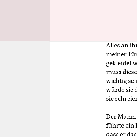
wie
un
am
Alles an ih
meiner Tür
gekleidet 
muss diese
wichtig sei
würde sie 
sie schreie
Der Mann, 
führte ein
dass er da