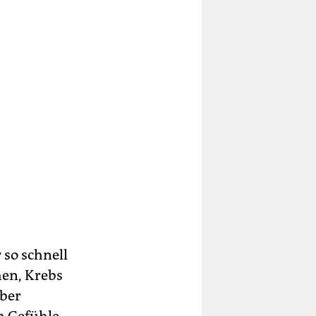
 so schnell
hen, Krebs
über