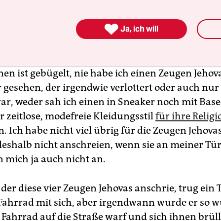
 sie sein könnte. Eine linke Wochenzeitung mit Stimme, Halt
d dem besonderen taz-Blick auf die Welt. Jeden Samstag ne
 Kiosk und
natürlich im Abo
.

Ja, ich will
nen ist gebügelt, nie habe ich einen Zeugen Jehov
 gesehen, der irgendwie verlottert oder auch nur 
war, weder sah ich einen in Sneaker noch mit Base
r zeitlose, modefreie Kleidungsstil
für ihre Religi
n. Ich habe nicht viel übrig für die Zeugen Jehovas
deshalb nicht anschreien, wenn sie an meiner Tür
n mich ja auch nicht an.
der diese vier Zeugen Jehovas anschrie, trug ein 
 Fahrrad mit sich, aber irgendwann wurde er so 
s Fahrrad auf die Straße warf und sich ihnen brül