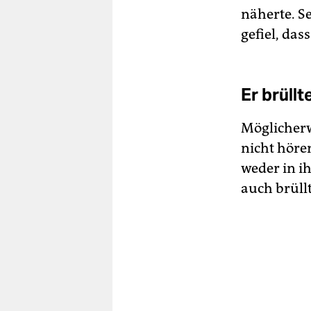
näherte. S
gefiel, das
Er brüllt
Möglicherwe
nicht hören
weder in i
auch brüllt