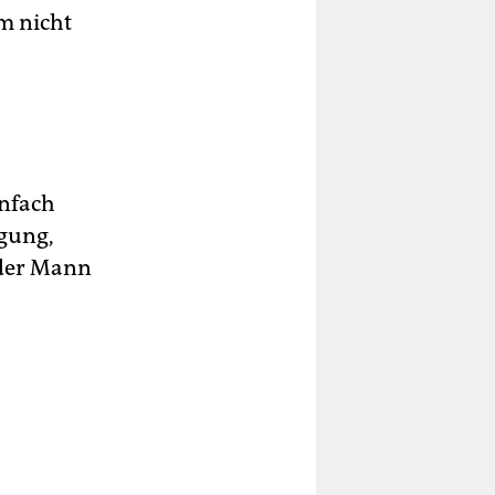
m nicht
infach
egung,
 der Mann