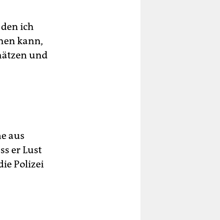
 den ich
ehen kann,
chätzen und
ne aus
ss er Lust
ie Polizei