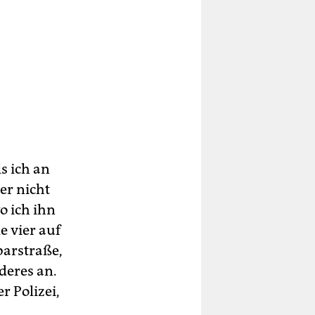
s ich an
er nicht
o ich ihn
e vier auf
barstraße,
deres an.
r Polizei,