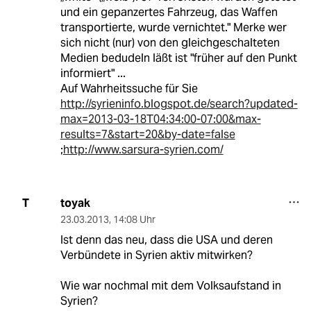
und ein gepanzertes Fahrzeug, das Waffen
transportierte, wurde vernichtet." Merke wer
sich nicht (nur) von den gleichgeschalteten
Medien bedudeln läßt ist "früher auf den Punkt
informiert" ...
Auf Wahrheitssuche für Sie
http://syrieninfo.blogspot.de/search?updated-
max=2013-03-18T04:34:00-07:00&max-
results=7&start=20&by-date=false
;
http://www.sarsura-syrien.com/
toyak
T
23.03.2013
,
14:08 Uhr
Ist denn das neu, dass die USA und deren
Verbündete in Syrien aktiv mitwirken?
Wie war nochmal mit dem Volksaufstand in
Syrien?