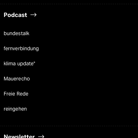
Podcast
bundestalk
fernverbindung
klima update°
Mauerecho
Freie Rede
reingehen
Newsletter