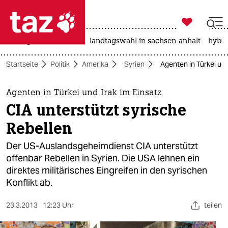

taz zahl ich
niedrigwasser
rente
landtagswahl in sachsen-anhalt
hybri

taz zahl ich
Startseite
Politik
Amerika
Syrien
Agenten in Türkei und
taz zahl ich
themen
Agenten in Türkei und Irak im Einsatz
CIA unterstützt syrische
politik
Rebellen
öko
Der US-Auslandsgeheimdienst CIA unterstützt
offenbar Rebellen in Syrien. Die USA lehnen ein
gesellschaft
direktes militärisches Eingreifen in den syrischen
Konflikt ab.
kultur
sport
23.3.2013
12:23 Uhr
teilen