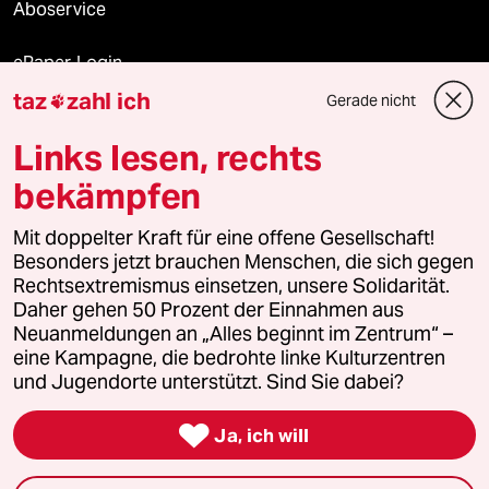
Aboservice
ePaper Login
taz
zahl ich
Gerade nicht

Downloads für Abonnierende
Links lesen, rechts
bekämpfen
© 2026 taz Verlags und Vertriebs GmbH
Alle Rechte vorbehalten. Bei rechtlichen Fragen oder für Genehmigungen
Mit doppelter Kraft für eine offene Gesellschaft!
wenden Sie sich bitte an
lizenzen@taz.de
Besonders jetzt brauchen Menschen, die sich gegen
Rechtsextremismus einsetzen, unsere Solidarität.
Daher gehen 50 Prozent der Einnahmen aus
Feedback
Redaktionsstatut
Kommune-Richtlinien
KI-
Neuanmeldungen an „Alles beginnt im Zentrum“ –
eine Kampagne, die bedrohte linke Kulturzentren
Leitlinie
Informant
Datenschutz
Impressum
AGB
und Jugendorte unterstützt. Sind Sie dabei?
Seitenwende
Einwilligungen widerrufen (Ads)

Ja, ich will