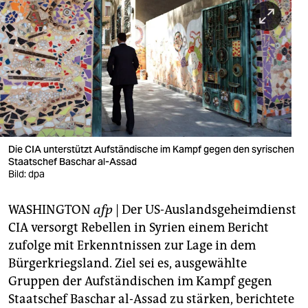
berlin
nord
wahrheit
verlag
verlag
veranstaltungen
Die CIA unterstützt Aufständische im Kampf gegen den syrischen
Staatschef Baschar al-Assad
shop
Bild: dpa
fragen & hilfe
WASHINGTON
afp
| Der US-Auslandsgeheimdienst
CIA versorgt Rebellen in Syrien einem Bericht
unterstützen
zufolge mit Erkenntnissen zur Lage in dem
abo
Bürgerkriegsland. Ziel sei es, ausgewählte
Gruppen der Aufständischen im Kampf gegen
genossenschaft
Staatschef Baschar al-Assad zu stärken, berichtete