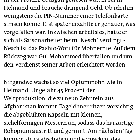
epaper login
Helmand und brauche dringend Geld. Ob ich ihm
wenigstens die PIN-Nummer einer Telefonkarte
simsen könne. Erst später erzählte er genauer, was
vorgefallen war: Inzwischen arbeitslos, hatte er
sich als Saisonarbeiter beim "Nesch" verdingt -
Nesch ist das Pashto-Wort für Mohnernte. Auf dem
Rückweg war Gul Mohammed überfallen und um
den Verdienst seiner Arbeit erleichtert worden.
Nirgendwo wächst so viel Opiummohn wie in
Helmand: Ungefähr 45 Prozent der
Weltproduktion, die zu neun Zehnteln aus
Afghanistan kommt. Tagelöhner ritzen vorsichtig
die abgeblühten Kapseln mit kleinen,
sichelförmigen Messern an, sodass das harzartige
Rohopium austritt und gerinnt. Am nächsten Tag
können sie es abschaben und verpacken, das