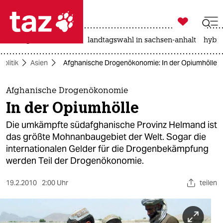

taz zahl ich
niedrigwasser
rente
landtagswahl in sachsen-anhalt
hybri

taz zahl ich
Politik
Asien
Afghanische Drogenökonomie: In der Opiumhölle
taz zahl ich
themen
Afghanische Drogenökonomie
In der Opiumhölle
politik
Die umkämpfte südafghanische Provinz Helmand ist
öko
das größte Mohnanbaugebiet der Welt. Sogar die
internationalen Gelder für die Drogenbekämpfung
gesellschaft
werden Teil der Drogenökonomie.
kultur
19.2.2010
2:00 Uhr
teilen
sport