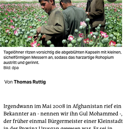
berlin
nord
wahrheit
verlag
verlag
Tagelöhner ritzen vorsichtig die abgeblühten Kapseln mit kleinen,
sichelförmigen Messern an, sodass das harzartige Rohopium
veranstaltungen
austritt und gerinnt.
Bild: dpa
shop
Von
Thomas Ruttig
fragen & hilfe
unterstützen
Irgendwann im Mai 2008 in Afghanistan rief ein
abo
Bekannter an - nennen wir ihn Gul Mohammed -,
genossenschaft
der früher einmal Bürgermeister einer Kleinstadt
in der Provinz Urusgan gewesen war. Er sei in