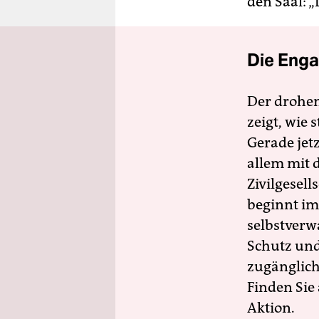
den Saal: „
Die Enga
Der drohe
zeigt, wie
Gerade jet
allem mit d
Zivilgesell
beginnt im
selbstverw
Schutz und 
zugänglich
Finden Sie
Aktion.