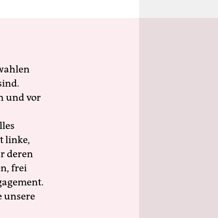
“
wahlen
sind.
h und vor
lles
 linke,
ür deren
n, frei
ngagement.
e unsere