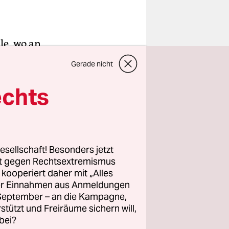
le, wo an
 gerne
Gerade nicht
h habe ein
hüringer
echts
fgemacht
esellschaft! Besonders jetzt
rt gegen Rechtsextremismus
chuldigen.“
z kooperiert daher mit „Alles
e in
ller Einnahmen aus Anmeldungen
. September – an die Kampagne,
hat, ein
rstützt und Freiräume sichern will,
bei?