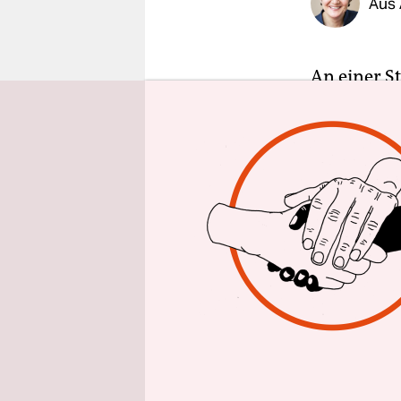
Aus 
epaper login
An einer St
diesem Vor
„Höcke, Hö
wichtiges T
Landes- un
Doch dann 
„Interpret
habe. „Das
Inhaltlich 
Dresden. D
Ähnlichkeit
Parteiauss