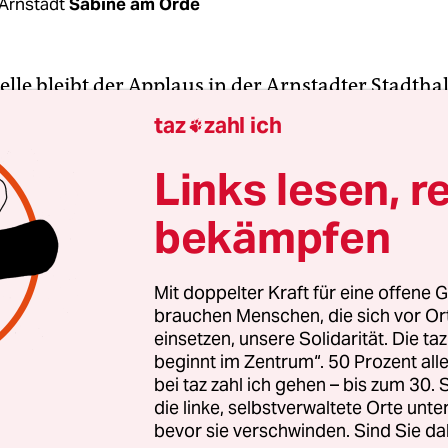
Arnstadt
Sabine am Orde
elle bleibt der Applaus in der Arnstadter Stadthal
mittag die Mitglieder des AfD-Landesparteitages
taz
zahl ich

cke“ rufen und stehend klatschen, zögerlich. „Ic
hema in einer Bierzelt-Rede vergeigt“, hat der T
Links lesen, r
d Fraktionschef Björn Höcke gerade gesagt.
bekämpfen
spricht Höcke von „falscher Tonlage“,
ationsspielräumen“ und einer „Flanke“, die er au
Mit doppelter Kraft für eine offene G
brauchen Menschen, die sich vor O
 war ein Fehler. Dafür möchte ich mich hier ents
einsetzen, unsere Solidarität. Die ta
distanziert er sich nicht von der umstrittenen Red
beginnt im Zentrum“. 50 Prozent a
iese hat ihm inzwischen unter anderem wegen
bei taz zahl ich gehen – bis zum 30
en zu einer Rede, die Hitler 1932 in Kiel gehalten 
die linke, selbstverwaltete Orte unte
bevor sie verschwinden. Sind Sie da
chlussverfahren eingebracht.