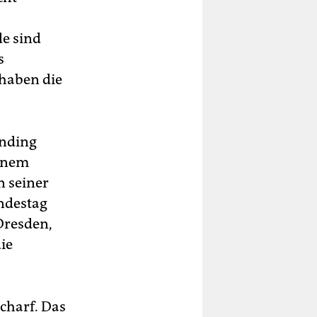
de sind
s
haben die
anding
einem
n seiner
undestag
 Dresden,
ie
charf. Das