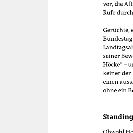
vor, die Af
Rufe durch
Gerüchte, 
Bundestag 
Landtagsab
seiner Bew
Höcke“ – u
keiner der
einen auss
ohne ein Be
Standing
Obwohl Höc