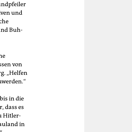
undpfeiler
tiven und
nche
 und Buh-
ne
ssen von
g. „Helfen
uwerden.“
is in die
, dass es
 Hitler-
Gauland in