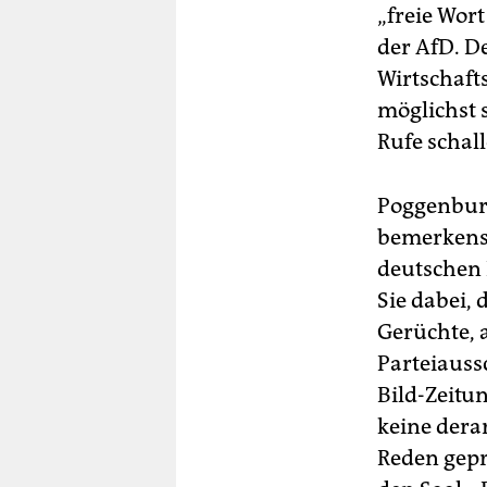
„freie Wor
der AfD. D
Wirtschaft
möglichst 
Rufe schal
Poggenburg
bemerkens
deutschen 
Sie dabei,
Gerüchte, 
Parteiauss
Bild-Zeitun
keine dera
Reden gepr