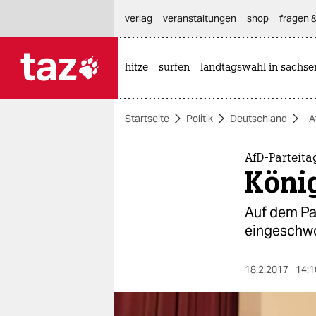
hautnavigation anspringen
hauptinhalt anspringen
footer anspringen
verlag
veranstaltungen
shop
fragen &
hitze
surfen
landtagswahl in sachse

taz zahl ich
taz zahl ich
Startseite
Politik
Deutschland
A
themen
politik
AfD-Parteita
Köni
öko
Auf dem Pa
gesellschaft
eingeschwo
kultur
18.2.2017
14:1
sport