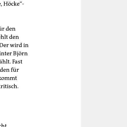
e, Höcke“-
ür den
ehlt den
Der wird in
inter Björn
lt. Fast
den für
, kommt
ritisch.
cht