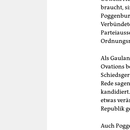
braucht, s
Poggenburg
Verbündete
Parteiauss
Ordnungsm
Als Gauland
Ovations b
Schiedsger
Rede sagen
kandidiert.
etwas verä
Republik g
Auch Pogge