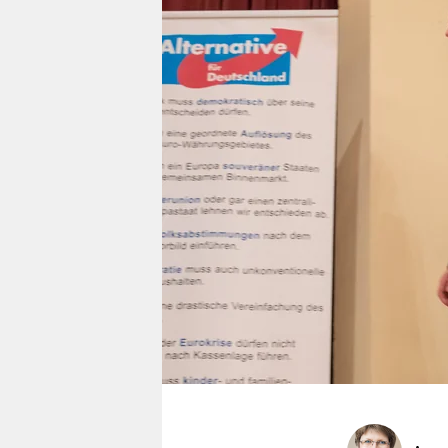
berlin
nord
wahrheit
verlag
verlag
veranstaltungen
shop
fragen & hilfe
unterstützen
abo
genossenschaft