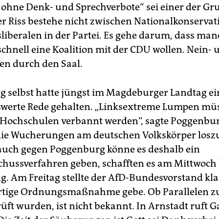
t ohne Denk- und Sprechverbote“ sei einer der Gr
er Riss bestehe nicht zwischen Nationalkonserva
sliberalen in der Partei. Es gehe darum, dass ma
schnell eine Koalition mit der CDU wollen. Nein-
len durch den Saal.
 selbst hatte jüngst im Magdeburger Landtag ei
werte Rede gehalten. „Linksextreme Lumpen mü
Hochschulen verbannt werden“, sagte Poggenbur
 die Wucherungen am deutschen Volkskörper losz
auch gegen Poggenburg könne es deshalb ein
chussverfahren geben, schafften es am Mittwoch b
g. Am Freitag stellte der AfD-Bundesvorstand klar
rtige Ordnungsmaßnahme gebe. Ob Parallelen zu
üft wurden, ist nicht bekannt. In Arnstadt ruft 