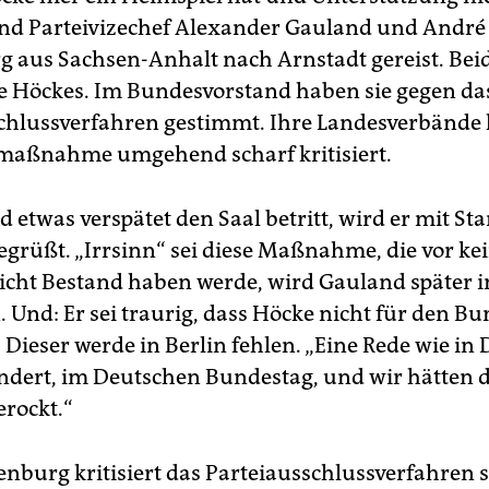
ind Parteivizechef Alexander Gauland und André
 aus Sachsen-Anhalt nach Arnstadt gereist. Bei
 Höckes. Im Bundesvorstand haben sie gegen da
chlussverfahren gestimmt. Ihre Landesverbände 
aßnahme umgehend scharf kritisiert.
 etwas verspätet den Saal betritt, wird er mit St
egrüßt. „Irrsinn“ sei diese Maßnahme, die vor k
icht Bestand haben werde, wird Gauland später i
. Und: Er sei traurig, dass Höcke nicht für den B
 Dieser werde in Berlin fehlen. „Eine Rede wie in
ndert, im Deutschen Bundestag, und wir hätten d
erockt.“
nburg kritisiert das Parteiausschlussverfahren s