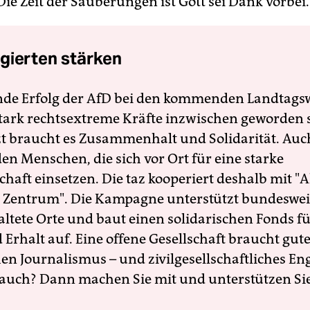
Die Zeit der Säuberungen ist Gott sei Dank vorbei.
gierten stärken
nde Erfolg der AfD bei den kommenden Landtags
 stark rechtsextreme Kräfte inzwischen geworden 
zt braucht es Zusammenhalt und Solidarität. Auc
en Menschen, die sich vor Ort für eine starke
schaft einsetzen. Die taz kooperiert deshalb mit "A
 Zentrum". Die Kampagne unterstützt bundesweit
altete Orte und baut einen solidarischen Fonds f
Erhalt auf. Eine offene Gesellschaft braucht gute
en Journalismus – und zivilgesellschaftliches E
 auch? Dann machen Sie mit und unterstützen Si