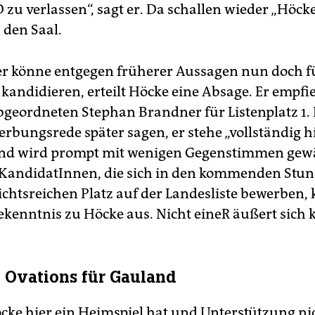
D zu verlassen“, sagt er. Da schallen wieder „Höck
 den Saal.
er könne entgegen früherer Aussagen nun doch f
kandidieren, erteilt Höcke eine Absage. Er empfi
geordneten Stephan Brandner für Listenplatz 1. 
erbungsrede später sagen, er stehe „vollständig h
nd wird prompt mit wenigen Gegenstimmen gewäh
 KandidatInnen, die sich in den kommenden Stun
ichtsreichen Platz auf der Landesliste bewerben
kenntnis zu Höcke aus. Nicht eineR äußert sich k
 Ovations für Gauland
ke hier ein Heimspiel hat und Unterstützung ni