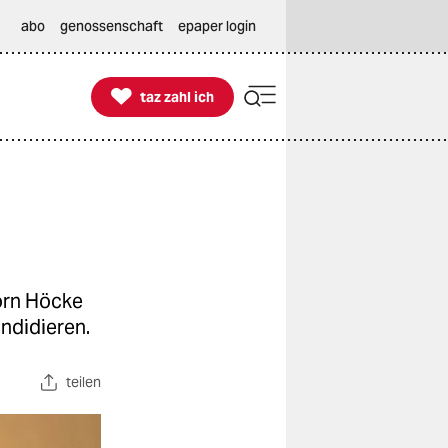
abo
genossenschaft
epaper login

taz zahl ich
taz zahl ich
örn Höcke
ndidieren.
teilen