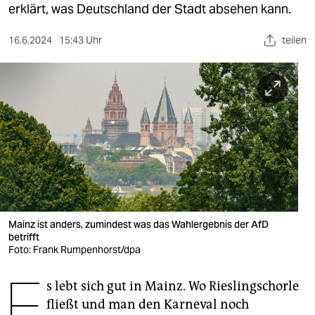
berlin
erklärt, was Deutschland der Stadt absehen kann.
nord
16.6.2024
15:43 Uhr
teilen
wahrheit
verlag
verlag
veranstaltungen
shop
fragen & hilfe
Mainz ist anders, zumindest was das Wahlergebnis der AfD
unterstützen
betrifft
Foto: Frank Rumpenhorst/dpa
abo
E
s lebt sich gut in Mainz. Wo Rieslingschorle
genossenschaft
fließt und man den Karneval noch