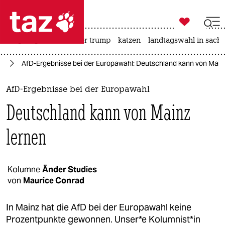

taz zahl ich
bergsteigen
usa unter trump
katzen
landtagswahl in sachs

taz zahl ich
fD
AfD-Ergebnisse bei der Europawahl: Deutschland kann von Main
taz zahl ich
themen
AfD-Ergebnisse bei der Europawahl
Deutschland kann von Mainz
politik
lernen
öko
gesellschaft
Kolumne
Änder Studies
kultur
von
Maurice Conrad
sport
In Mainz hat die AfD bei der Europawahl keine
Prozentpunkte gewonnen. Un­se­r*e Ko­lum­nis­t*in