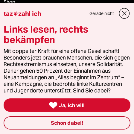
Shop
taz
zahl ich
Gerade nicht

Anzeigen
Links lesen, rechts
bekämpfen
Fragen & Hilfe
Mit doppelter Kraft für eine offene Gesellschaft!
Besonders jetzt brauchen Menschen, die sich gegen
Feedback
Rechtsextremismus einsetzen, unsere Solidarität.
Daher gehen 50 Prozent der Einnahmen aus
Aboservice
Neuanmeldungen an „Alles beginnt im Zentrum“ –
eine Kampagne, die bedrohte linke Kulturzentren
und Jugendorte unterstützt. Sind Sie dabei?
ePaper Login

Ja, ich will
Downloads für Abonnierende
Schon dabei!
© 2026 taz Verlags und Vertriebs GmbH