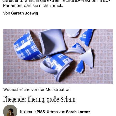
Streit entbrannt. In die extrem rechte ID-Fraktion im EU-
Parlament darf sie nicht zurück.
Von
Gareth Joswig
Wutausbrüche vor der Menstruation
Fliegender Ehering, große Scham
Kolumne
PMS-Ultras
von
Sarah Lorenz