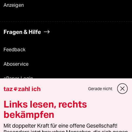
Anzeigen
Fragen & Hilfe
Feedback
Aboservice
ePaper Login
taz
zahl ich
Gerade nicht

Downloads für Abonnierende
Links lesen, rechts
bekämpfen
© 2026 taz Verlags und Vertriebs GmbH
Alle Rechte vorbehalten. Bei rechtlichen Fragen oder für Genehmigungen
Mit doppelter Kraft für eine offene Gesellschaft!
wenden Sie sich bitte an
lizenzen@taz.de