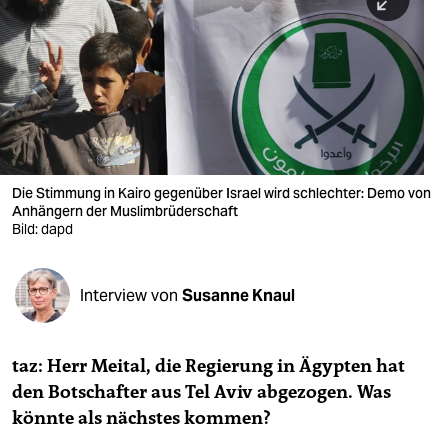
berlin
nord
wahrheit
verlag
verlag
Die Stimmung in Kairo gegenüber Israel wird schlechter: Demo von
Anhängern der Muslimbrüderschaft
veranstaltungen
Bild: dapd
shop
fragen & hilfe
Interview von
Susanne Knaul
unterstützen
taz: Herr Meital, die Regierung in Ägypten hat
abo
den Botschafter aus Tel Aviv abgezogen. Was
genossenschaft
könnte als nächstes kommen?