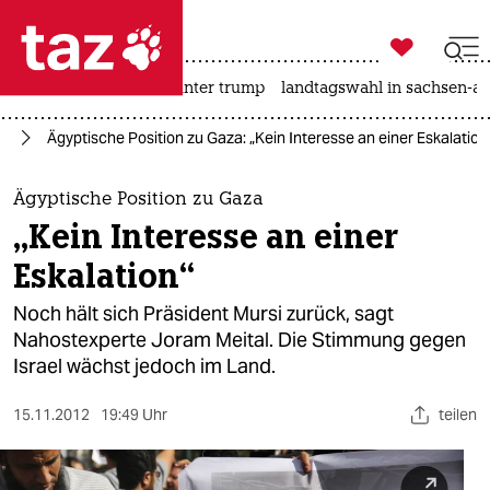

taz zahl ich
nahost-konflikt
usa unter trump
landtagswahl in sachsen-an

taz zahl ich
kt
Ägyptische Position zu Gaza: „Kein Interesse an einer Eskalation
taz zahl ich
themen
Ägyptische Position zu Gaza
„Kein Interesse an einer
politik
Eskalation“
öko
Noch hält sich Präsident Mursi zurück, sagt
Nahostexperte Joram Meital. Die Stimmung gegen
gesellschaft
Israel wächst jedoch im Land.
kultur
15.11.2012
19:49 Uhr
teilen
sport