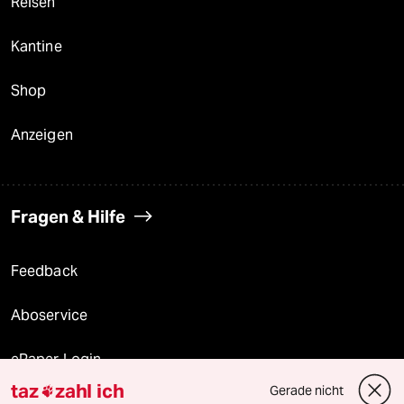
Reisen
Kantine
Shop
Anzeigen
Fragen & Hilfe
Feedback
Aboservice
ePaper Login
taz
zahl ich
Gerade nicht

Downloads für Abonnierende