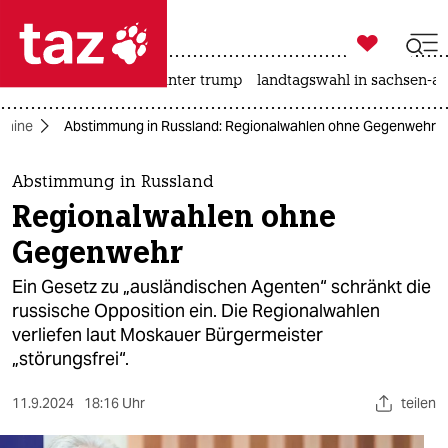

taz zahl ich
nahost-konflikt
usa unter trump
landtagswahl in sachsen-an

taz zahl ich
kraine
Abstimmung in Russland: Regionalwahlen ohne Gegenwehr
taz zahl ich
themen
Abstimmung in Russland
Regionalwahlen ohne
politik
Gegenwehr
öko
Ein Gesetz zu „ausländischen Agenten“ schränkt die
russische Opposition ein. Die Regionalwahlen
gesellschaft
verliefen laut Moskauer Bürgermeister
„störungsfrei“.
kultur
sport
11.9.2024
18:16 Uhr
teilen