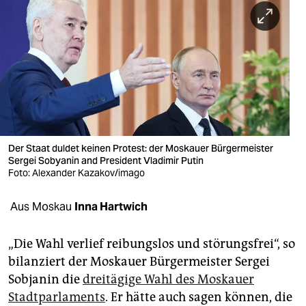
berlin
nord
wahrheit
verlag
verlag
veranstaltungen
Der Staat duldet keinen Protest: der Moskauer Bürgermeister
Sergei Sobyanin and President Vladimir Putin
shop
Foto: Alexander Kazakov/imago
fragen & hilfe
Aus Moskau
Inna Hartwich
unterstützen
„Die Wahl verlief reibungslos und störungsfrei“, so
abo
bilanziert der Moskauer Bürgermeister Sergei
Sobjanin die
dreitägige Wahl des Moskauer
genossenschaft
Stadtparlaments
. Er hätte auch sagen können, die