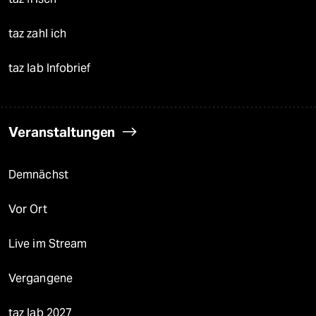
taz zahl ich
taz lab Infobrief
Veranstaltungen
Demnächst
Vor Ort
Live im Stream
Vergangene
taz lab 2027