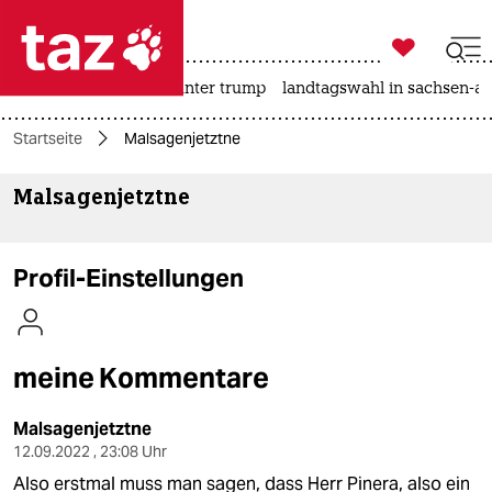

taz zahl ich
nahost-konflikt
usa unter trump
landtagswahl in sachsen-an

taz zahl ich
Startseite
Malsagenjetztne
taz zahl ich
Malsagenjetztne
themen
politik
Profil-Einstellungen
öko
gesellschaft
meine Kommentare
kultur
Malsagenjetztne
sport
12.09.2022 , 23:08 Uhr
Also erstmal muss man sagen, dass Herr Pinera, also ein