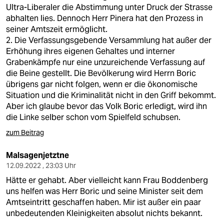
berlin
Ultra-Liberaler die Abstimmung unter Druck der Strasse
abhalten lies. Dennoch Herr Pinera hat den Prozess in
nord
seiner Amtszeit ermöglicht.
2. Die Verfassungsgebende Versammlung hat außer der
wahrheit
Erhöhung ihres eigenen Gehaltes und interner
Grabenkämpfe nur eine unzureichende Verfassung auf
verlag
die Beine gestellt. Die Bevölkerung wird Herrn Boric
übrigens gar nicht folgen, wenn er die ökonomische
verlag
Situation und die Kriminalität nicht in den Griff bekommt.
Aber ich glaube bevor das Volk Boric erledigt, wird ihn
veranstaltungen
die Linke selber schon vom Spielfeld schubsen.
shop
zum Beitrag
fragen & hilfe
Malsagenjetztne
unterstützen
12.09.2022 , 23:03 Uhr
Hätte er gehabt. Aber vielleicht kann Frau Boddenberg
abo
uns helfen was Herr Boric und seine Minister seit dem
Amtseintritt geschaffen haben. Mir ist außer ein paar
genossenschaft
unbedeutenden Kleinigkeiten absolut nichts bekannt.