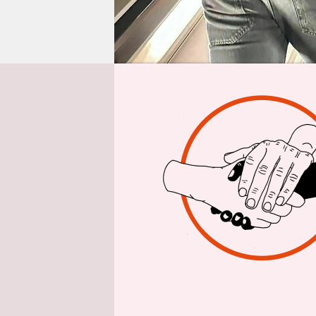
epaper login
Aus 
Neuer Tabu
Nach den 
Albanien o
anerkannt
diesem Zwe
radikalisl
Kommissio