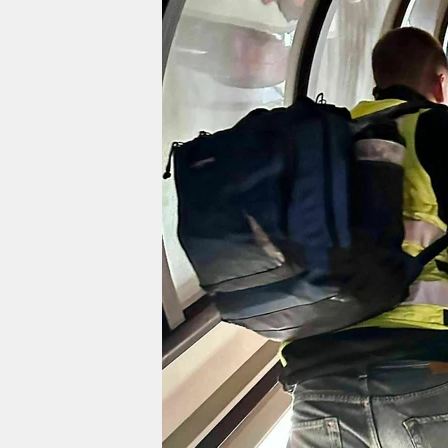
berlin
nord
wahrheit
verlag
verlag
veranstaltungen
shop
fragen & hilfe
unterstützen
abo
genossenschaft