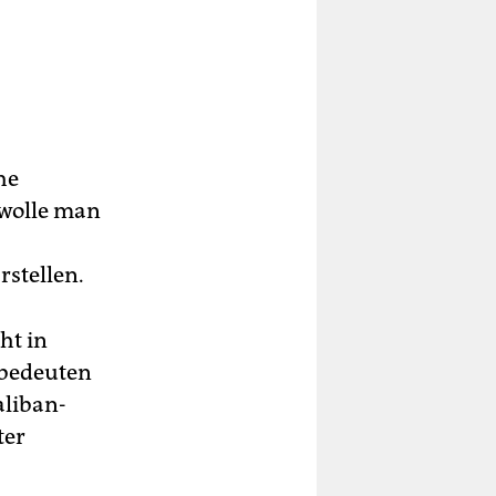
he
 wolle man
rstellen.
ht in
 bedeuten
aliban-
ter