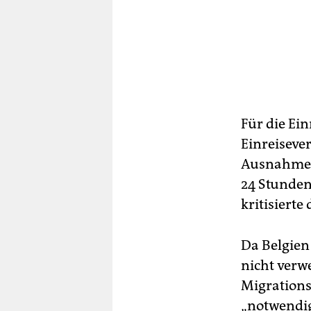
Für die Ei
Einreisever
Ausnahmege
24 Stunden
kritisiert
Da Belgien 
nicht verw
Migrations
„notwendig