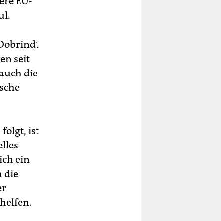
ere EU-
ul.
 Dobrindt
en seit
auch die
ische
olgt, ist
elles
ich ein
 die
er
helfen.