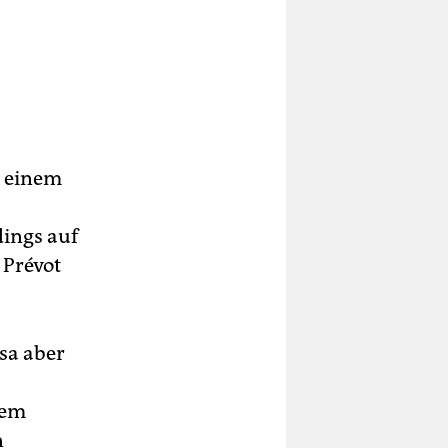
t einem
ings auf
 Prévot
isa aber
nem
n