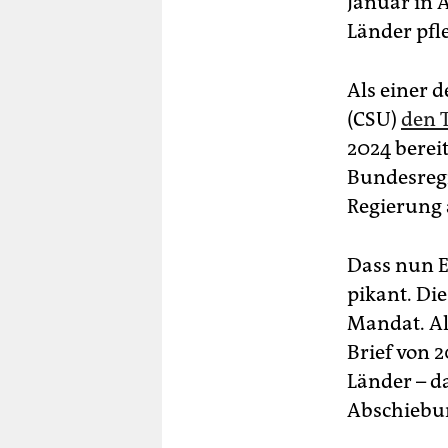
Januar in 
Länder pfl
Als einer 
(CSU)
den 
2024 berei
Bundesregi
Regierung 
Dass nun E
pikant. Die
Mandat. Al
Brief von 
Länder – d
Abschiebun