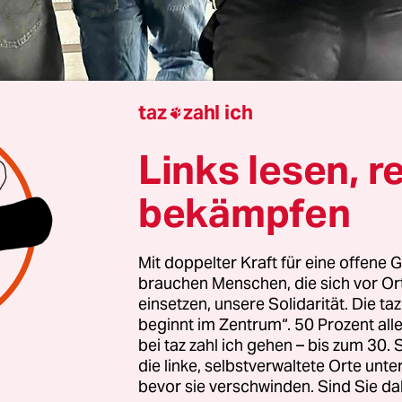
taz
zahl ich

Brüssel
Eric Bonse
Links lesen, r
bekämpfen
bruch in der europäischen Asyl- und Migrationsp
umstrittenen
„Rückführungszentren“ in Drittsta
Mit doppelter Kraft für eine offene G
der Rwanda will die EU nun auch Abschiebungen
brauchen Menschen, die sich vor O
en Asylbewerbern nach Afghanistan ermöglichen
einsetzen, unsere Solidarität. Die ta
beginnt im Zentrum“. 50 Prozent a
ck reiste am Dienstag eine fünfköpfige Delegatio
bei taz zahl ich gehen – bis zum 30
amistischen Taliban
nach Brüssel, um Gespräche m
die linke, selbstverwaltete Orte unte
n zu führen.
bevor sie verschwinden. Sind Sie da