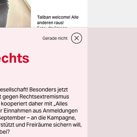
Taliban welcome! Alle
anderen raus!
Foto: dts/imago
Gerade nicht
echts
olitik:
aten
wie
esellschaft! Besonders jetzt
 von nicht
rt gegen Rechtsextremismus
. Zu
z kooperiert daher mit „Alles
ller Einnahmen aus Anmeldungen
n der
. September – an die Kampagne,
it der EU-
rstützt und Freiräume sichern will,
bei?