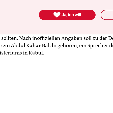
 in der EU-Hauptstadt glich einem Versteckspiel.

Ja, ich will
heitsgründen – offenbar aber auch aus Angst vor 
 Namen der Teilnehmer und der Ort des Treffen
lten. Die Presse erfuhr nicht einmal, wann die 
 sollten. Nach inoffiziellen Angaben soll zu der D
rem Abdul Kahar Balchi gehören, ein Sprecher d
steriums in Kabul.