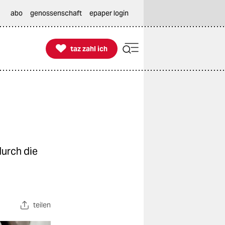
abo
genossenschaft
epaper login

taz zahl ich
taz zahl ich
urch die
teilen