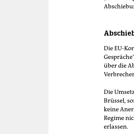
Abschiebun
Abschie
Die EU-Kom
Gespräche“
über die A
Verbrechen
Die Umsetz
Brüssel, s
keine Aner
Regime nic
erlassen.