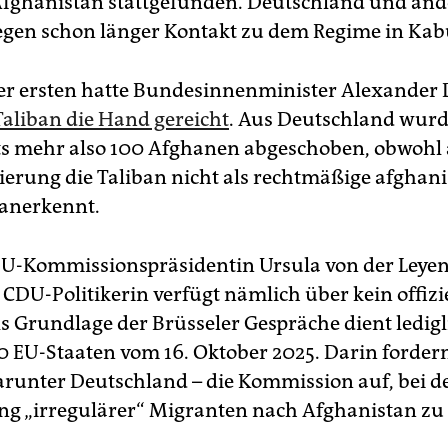
Afghanistan stattgefunden. Deutschland und and
egen schon länger Kontakt zu dem Regime in Kab
der ersten hatte Bundesinnenminister Alexander
Taliban die Hand gereicht
. Aus Deutschland wurd
ts mehr also 100 Afghanen abgeschoben, obwohl 
erung die Taliban nicht als rechtmäßige afghan
anerkennt.
U-Kommissionspräsidentin Ursula von der Leyen f
 CDU-Politikerin verfügt nämlich über kein offizi
s Grundlage der Brüsseler Gespräche dient ledigl
20 EU-Staaten vom 16. Oktober 2025. Darin fordern
arunter Deutschland – die Kommission auf, bei d
g „irregulärer“ Migranten nach Afghanistan zu 