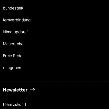
bundestalk
fernverbindung
klima update°
Mauerecho
Freie Rede
reingehen
Newsletter
team zukunft