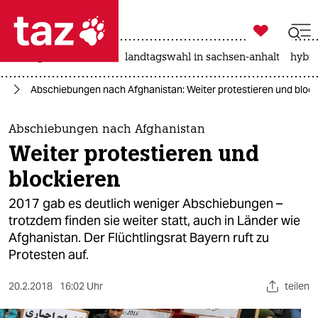

taz zahl ich
niedrigwasser
rente
landtagswahl in sachsen-anhalt
hybri

taz zahl ich
an
Abschiebungen nach Afghanistan: Weiter protestieren und block
taz zahl ich
themen
Abschiebungen nach Afghanistan
Weiter protestieren und
politik
blockieren
öko
2017 gab es deutlich weniger Abschiebungen –
trotzdem finden sie weiter statt, auch in Länder wie
gesellschaft
Afghanistan. Der Flüchtlingsrat Bayern ruft zu
Protesten auf.
kultur
sport
20.2.2018
16:02 Uhr
teilen