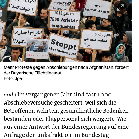
berlin
nord
wahrheit
verlag
verlag
veranstaltungen
Mehr Proteste gegen Abschiebungen nach Afghanistan, fordert
der Bayerische Flüchtlingsrat
shop
Foto: dpa
fragen & hilfe
epd
|
Im vergangenen Jahr sind fast 1.000
Abschiebeversuche gescheitert, weil sich die
unterstützen
Betroffenen wehrten, gesundheitliche Bedenken
abo
bestanden oder Flugpersonal sich weigerte. Wie
aus einer Antwort der Bundesregierung auf eine
genossenschaft
Anfrage der Linksfraktion im Bundestag