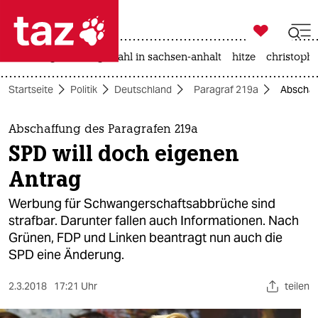

taz zahl ich
iran-krieg
landtagswahl in sachsen-anhalt
hitze
christophe

taz zahl ich
Startseite
Politik
Deutschland
Paragraf 219a
Abschaf
taz zahl ich
themen
Abschaffung des Paragrafen 219a
SPD will doch eigenen
politik
Antrag
öko
Werbung für Schwangerschaftsabbrüche sind
strafbar. Darunter fallen auch Informationen. Nach
gesellschaft
Grünen, FDP und Linken beantragt nun auch die
SPD eine Änderung.
kultur
sport
2.3.2018
17:21 Uhr
teilen