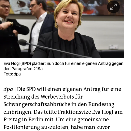
berlin
nord
wahrheit
verlag
verlag
veranstaltungen
Eva Högl (SPD) plädiert nun doch für einen eigenen Antrag gegen
den Paragrafen 219a
Foto: dpa
shop
fragen & hilfe
dpa
| Die SPD will einen eigenen Antrag für eine
Streichung des Werbeverbots für
unterstützen
Schwangerschaftsabbrüche in den Bundestag
abo
einbringen. Das teilte Fraktionsvize Eva Högl am
Freitag in Berlin mit. Um eine gemeinsame
genossenschaft
Positionierung auszuloten, habe man zuvor