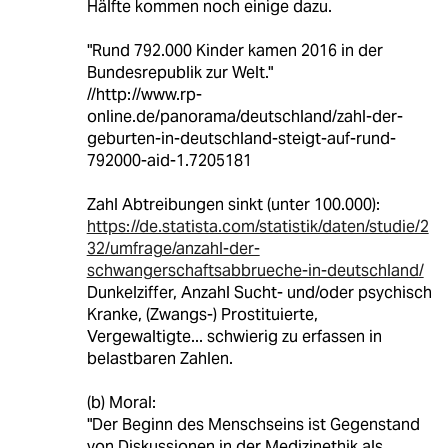
Hälfte kommen noch einige dazu.
"Rund 792.000 Kinder kamen 2016 in der
Bundesrepublik zur Welt."
//http://www.rp-
online.de/panorama/deutschland/zahl-der-
geburten-in-deutschland-steigt-auf-rund-
792000-aid-1.7205181
Zahl Abtreibungen sinkt (unter 100.000):
https://de.statista.com/statistik/daten/studie/2
32/umfrage/anzahl-der-
schwangerschaftsabbrueche-in-deutschland/
Dunkelziffer, Anzahl Sucht- und/oder psychisch
Kranke, (Zwangs-) Prostituierte,
Vergewaltigte... schwierig zu erfassen in
belastbaren Zahlen.
(b) Moral:
"Der Beginn des Menschseins ist Gegenstand
von Diskussionen in der Medizinethik als