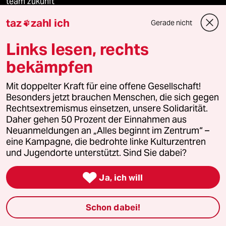
team zukunft
taz
zahl ich
Gerade nicht

taz frisch
Links lesen, rechts
taz zahl ich
bekämpfen
taz lab Infobrief
Mit doppelter Kraft für eine offene Gesellschaft!
Besonders jetzt brauchen Menschen, die sich gegen
Rechtsextremismus einsetzen, unsere Solidarität.
Daher gehen 50 Prozent der Einnahmen aus
Veranstaltungen
Neuanmeldungen an „Alles beginnt im Zentrum“ –
eine Kampagne, die bedrohte linke Kulturzentren
Demnächst
und Jugendorte unterstützt. Sind Sie dabei?

Vor Ort
Ja, ich will
Live im Stream
Schon dabei!
Vergangene