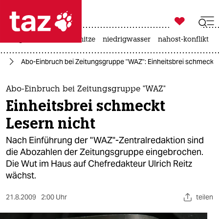

taz zahl ich
krieg in der ukraine
hitze
niedrigwasser
nahost-konflikt

taz zahl ich
en
Abo-Einbruch bei Zeitungsgruppe "WAZ": Einheitsbrei schmeckt 
taz zahl ich
themen
Abo-Einbruch bei Zeitungsgruppe "WAZ"
Einheitsbrei schmeckt
politik
Lesern nicht
öko
Nach Einführung der "WAZ"-Zentralredaktion sind
die Abozahlen der Zeitungsgruppe eingebrochen.
gesellschaft
Die Wut im Haus auf Chefredakteur Ulrich Reitz
wächst.
kultur
sport
21.8.2009
2:00 Uhr
teilen