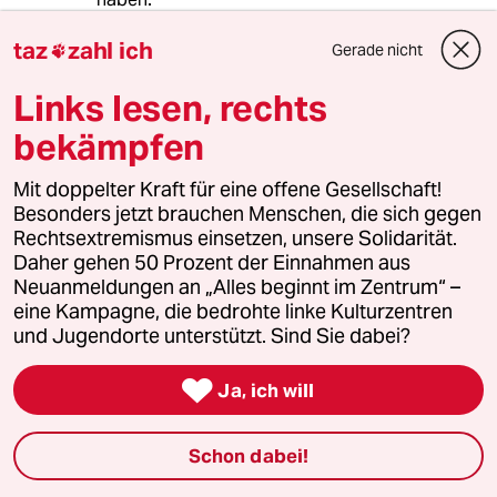
Eine Flut von Zeitungen überschüttete das
taz
zahl ich
Land.
Gerade nicht

Nun werden sie wieder gebündelt.Sie nennen
es Einheitsbrei,das ist falsch.Man muß die
Links lesen, rechts
Realität sehen,dass heute nicht mehr so viele
bekämpfen
Blätter überleben können.Die unter " dreißig "
lesen gar keine Zeitung mehr,die Alten auch
Mit doppelter Kraft für eine offene Gesellschaft!
nicht mehr.
Besonders jetzt brauchen Menschen, die sich gegen
Der Rest ist ONLINE oder TV.
Rechtsextremismus einsetzen, unsere Solidarität.
Daher gehen 50 Prozent der Einnahmen aus
Neuanmeldungen an „Alles beginnt im Zentrum“ –
Erwin Lindemann
EL
eine Kampagne, die bedrohte linke Kulturzentren
20.08.2009
,
15:44 Uhr
und Jugendorte unterstützt. Sind Sie dabei?
Früher war ich auch mal ein Leser der WAZ.

Damals galt die Zeitung auch noch als "Links".
Ja, ich will
Seit der Selbstabschaffung der SPD und vor
allem seit Reitz hat aber die WAZ die andere
Schon dabei!
Zeitung hier, die RP, rechts überholt. Und zwar
mit großem Abstand. Nahezu täglich gibt es