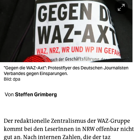
berlin
nord
wahrheit
verlag
verlag
veranstaltungen
"Gegen die WAZ-Axt": Protestflyer des Deutschen Journalisten
Verbandes gegen Einsparungen.
shop
Bild: dpa
fragen & hilfe
Von
Steffen Grimberg
unterstützen
abo
Der redaktionelle Zentralismus der WAZ-Gruppe
kommt bei den LeserInnen in NRW offenbar nicht
genossenschaft
gut an. Nach internen Zahlen, die der taz