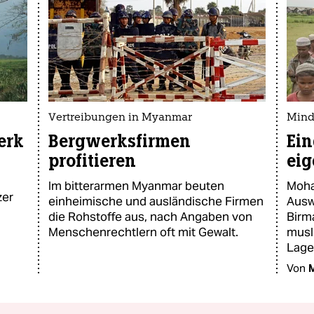
Vertreibungen in Myanmar
Minde
erk
Bergwerksfirmen
Ein
profitieren
ei
Im bitterarmen Myanmar beuten
Moha
zer
einheimische und ausländische Firmen
Ausw
die Rohstoffe aus, nach Angaben von
Birma
Menschenrechtlern oft mit Gewalt.
musl
Lage
Von
M