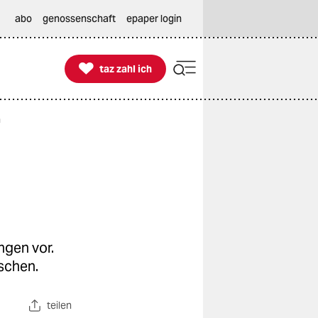
abo
genossenschaft
epaper login

taz zahl ich
taz zahl ich
n
ngen vor.
schen.
teilen