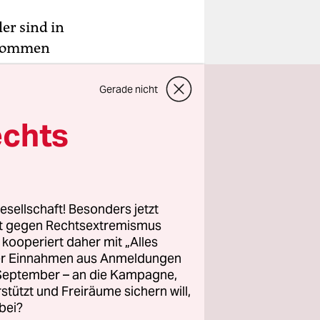
ler sind in
enommen
e
chlag-
Gerade nicht
bt. Diese
echts
auschgift
s der
esellschaft! Besonders jetzt
den
rt gegen Rechtsextremismus
vor allem
z kooperiert daher mit „Alles
ntrolliert
ller Einnahmen aus Anmeldungen
. September – an die Kampagne,
rstützt und Freiräume sichern will,
bei?