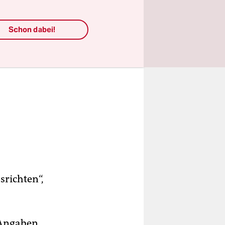
Schon dabei!
srichten“,
n Angaben