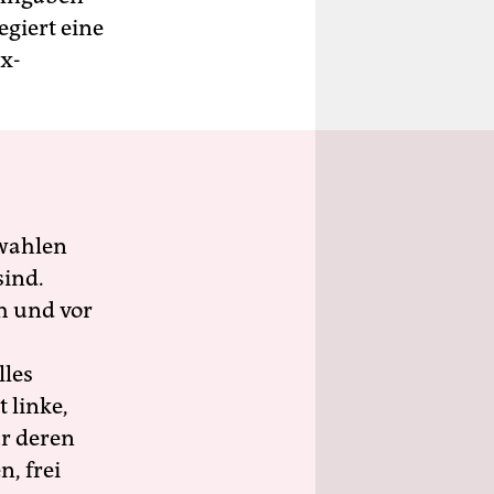
egiert eine
Ex-
wahlen
sind.
h und vor
lles
 linke,
ür deren
n, frei