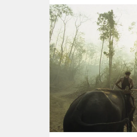
berlin
nord
wahrheit
verlag
verlag
veranstaltungen
shop
fragen & hilfe
unterstützen
abo
genossenschaft