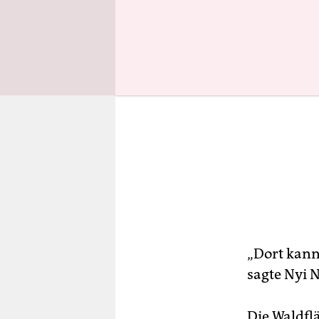
„Dort kann
sagte Nyi 
Die Waldfl