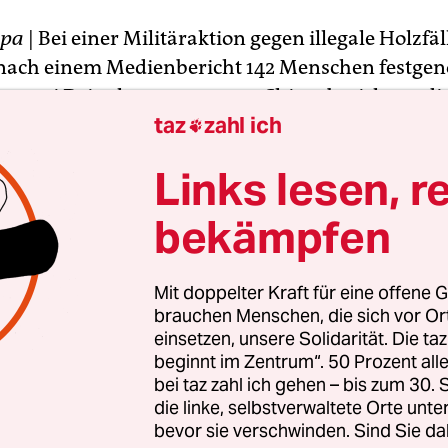
pa
| Bei einer Militäraktion gegen illegale Holzfäl
ach einem Medienbericht 142 Menschen festg
st zwei Drittel stammten aus China, berichtete di
taz
zahl ich
tung
Myawaddy
am Dienstag. Einige hätten Holzs

er Rebellenarmee der Minderheit der Kachin geha
Links lesen, r
ch offiziell ungültig. Die Armee habe außerdem R
ahrzeuge beschlagnahmt.
bekämpfen
t nach Jahrzehnte langer Militärherrschaft eine
Mit doppelter Kraft für eine offene G
der der Welt. Illegaler Holzschlag, vor allem in 
brauchen Menschen, die sich vor O
Teak-Wäldern, ist ein großes Problem. Dies trifft 
einsetzen, unsere Solidarität. Die ta
e zu, die von Rebellenarmeen der Minderheiten ko
beginnt im Zentrum“. 50 Prozent a
bei taz zahl ich gehen – bis zum 30
die linke, selbstverwaltete Orte unte
bevor sie verschwinden. Sind Sie da