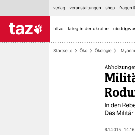
hautnavigation anspringen
hauptinhalt anspringen
footer anspringen
verlag
veranstaltungen
shop
fragen &
hitze
krieg in der ukraine
niedrigwa

taz zahl ich
taz zahl ich
Startseite
Öko
Ökologie
Myanm
themen
politik
Abholzunge
Milit
öko
Rodu
gesellschaft
In den Reb
kultur
Das Militä
sport
6.1.2015
14:16