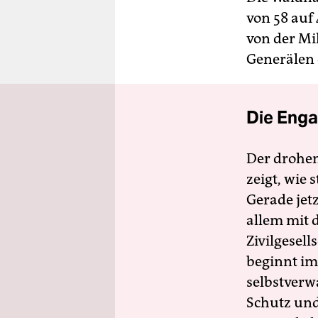
von 58 auf 
von der Mi
Generälen 
Die Enga
Der drohe
zeigt, wie
Gerade jet
allem mit d
Zivilgesell
beginnt im
selbstverw
Schutz und 