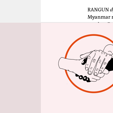
epaper login
RANGUN
d
Myanmar n
worden. Fa
Armeezei
Lizenzen d
seien jedo
und 464 F
Myanmar is
ärmsten Län
wertvollen 
auf Gebiet
werden.