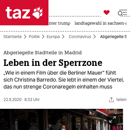

taz zahl ich
nahost-konflikt
usa unter trump
landtagswahl in sachsen-an

taz zahl ich
Startseite
Politik
Europa
Coronavirus
Abgeriegelte Sta
taz zahl ich
themen
Abgeriegelte Stadtteile in Madrid
Leben in der Sperrzone
politik
„Wie in einem Film über die Berliner Mauer“ fühlt
öko
sich Christina Barredo. Sie lebt in einem der Viertel,
das nun strenge Coronaregeln einhalten muss
gesellschaft
22.9.2020
8:33 Uhr
teilen
kultur
sport