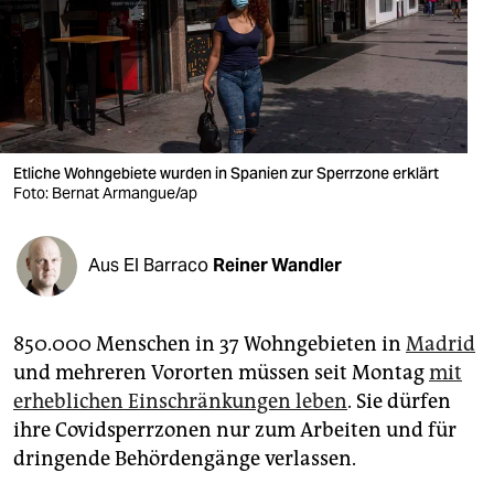
berlin
nord
wahrheit
verlag
Etliche Wohngebiete wurden in Spanien zur Sperrzone erklärt
Foto: Bernat Armangue/ap
verlag
veranstaltungen
Aus El Barraco
Reiner Wandler
shop
fragen & hilfe
850.000 Menschen in 37 Wohngebieten in
Madrid
unterstützen
und mehreren Vororten müssen seit Montag
mit
erheblichen Einschränkungen leben
. Sie dürfen
abo
ihre Covidsperrzonen nur zum Arbeiten und für
genossenschaft
dringende Behördengänge verlassen.