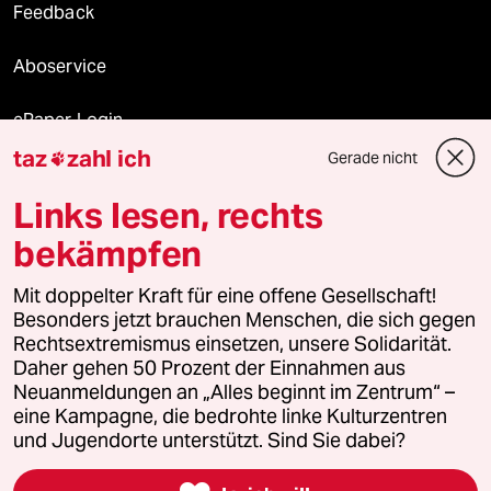
Feedback
Aboservice
ePaper Login
taz
zahl ich
Gerade nicht

Downloads für Abonnierende
Links lesen, rechts
bekämpfen
© 2026 taz Verlags und Vertriebs GmbH
Alle Rechte vorbehalten. Bei rechtlichen Fragen oder für Genehmigungen
Mit doppelter Kraft für eine offene Gesellschaft!
wenden Sie sich bitte an
lizenzen@taz.de
Besonders jetzt brauchen Menschen, die sich gegen
Rechtsextremismus einsetzen, unsere Solidarität.
Daher gehen 50 Prozent der Einnahmen aus
Feedback
Redaktionsstatut
Kommune-Richtlinien
KI-
Neuanmeldungen an „Alles beginnt im Zentrum“ –
eine Kampagne, die bedrohte linke Kulturzentren
Leitlinie
Informant
Datenschutz
Impressum
AGB
und Jugendorte unterstützt. Sind Sie dabei?
Seitenwende
Einwilligungen widerrufen (Ads)