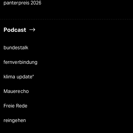
panterpreis 2026
Podcast
bundestalk
fernverbindung
klima update°
Mauerecho
Freie Rede
reingehen