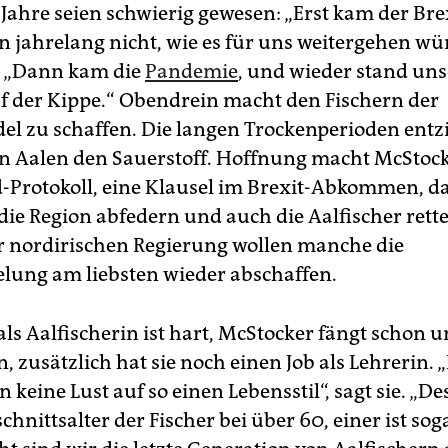
 Jahre seien schwierig gewesen: „Erst kam der Bre
n jahrelang nicht, wie es für uns weitergehen wür
. „Dann kam die
Pandemie
, und wieder stand uns
f der Kippe.“ Obendrein macht den Fischern der
l zu schaffen. Die langen Trockenperioden ent
n Aalen den Sauerstoff. Hoffnung macht McStock
-Protokoll, eine Klausel im Brexit-Abkommen, da
die Region abfedern und auch die Aalfischer rette
r nordirischen Regierung wollen manche die
lung am liebsten wieder abschaffen.
als Aalfischerin ist hart, McStocker fängt schon 
 zusätzlich hat sie noch einen Job als Lehrerin. 
 keine Lust auf so einen Lebensstil“, sagt sie. „De
hnittsalter der Fischer bei über 60, einer ist so