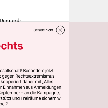
 Der nord­
er größte
Gerade nicht
itt gerade
echts
 zeigt auf
es
 frei. Die
esellschaft! Besonders jetzt
rt gegen Rechtsextremismus
nen auf dem
z kooperiert daher mit „Alles
, fand
ller Einnahmen aus Anmeldungen
. September – an die Kampagne,
lben
rstützt und Freiräume sichern will,
bei?
ker. „Wenn