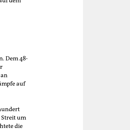
n auf dem
on. Dem 48-
er
 an
Kämpfe auf
rhundert
 Streit um
htete die