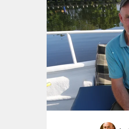
berlin
nord
wahrheit
verlag
verlag
veranstaltungen
shop
fragen & hilfe
unterstützen
abo
genossenschaft