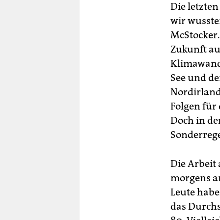
Die letzten
wir wusste
McStocker
Zukunft au
Klimawande
See und de
Nordirland
Folgen für 
Doch in de
Sonderrege
Die Arbeit 
morgens an,
Leute haben
das Durchsc