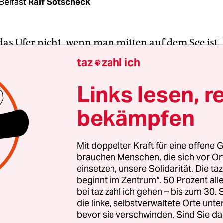
Belfast
Ralf Sotscheck
das Ufer nicht, wenn man mitten auf dem See ist.
ugh Neagh ist 400 Quadratkilometer groß, er ist d
taz
zahl ich

tischen Inseln. Aber er ist ziemlich flach, im Schn
eter tief.
Links lesen, r
bekämpfen
McStocker ist nicht bis in die Mitte gefahren, sie
e in Ufernähe: Aale. Sie schwimmen im Schatten d
den Gebüschs. Heute, am Sonntag, hat McStocker
Mit doppelter Kraft für eine offene G
brauchen Menschen, die sich vor O
zierliche Frau ist eine von nur vier Aalfischerin
einsetzen, unsere Solidarität. Die ta
h. „Als mein Schwiegervater sich zur Ruhe setzte
beginnt im Zentrum“. 50 Prozent a
einen Ersatz für ihn“, erzählt sie. „Da bin ich
bei taz zahl ich gehen – bis zum 30
ngen.“ Man müsse mit dem Bootsmann auf derse
die linke, selbstverwaltete Orte unte
bevor sie verschwinden. Sind Sie da
 liegen, sonst funktioniere es nicht, sagt McStoc