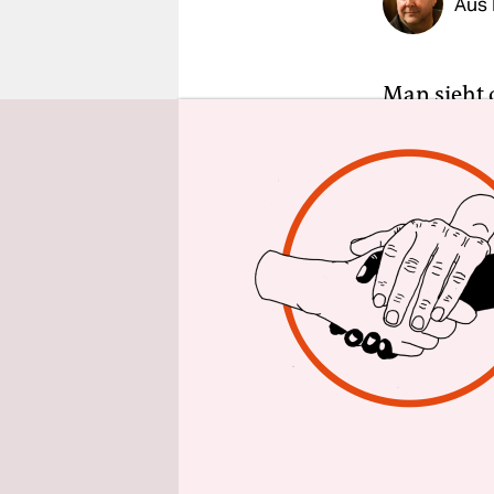
Aus 
epaper login
Man sieht 
irische Lo
See der Bri
mal zwölf M
Anne Marie 
eine Stell
überhängen
44-jährige 
Lough Neag
mein Mann k
eingespru
Wellenlänge