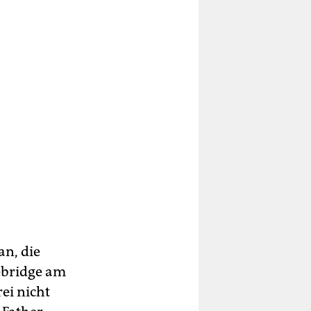
an, die
ebridge am
ei nicht