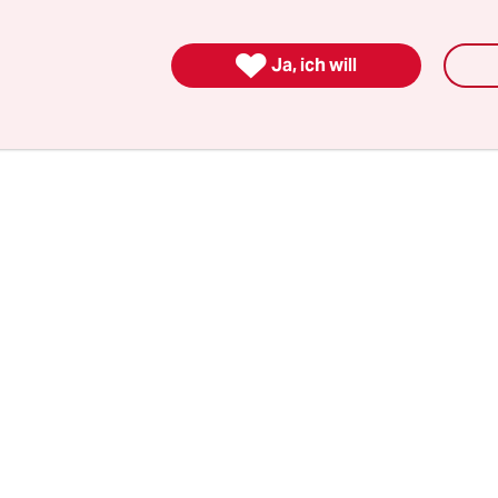
ngst, verdienst du Geld. Fängst du nichts, verdie

Ja, ich will