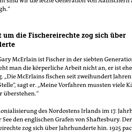
cht sind wir die letzte Generation von Aal­fischer
gh.“
it um die Fischereirechte zog sich über
derte
ary McErlain ist Fischer in der siebten Generati
eht man die körperliche Arbeit nicht an, er ist eh
. „Die McErlains fischen seit zweihundert Jahren
Stelle“, sagt er. „Meine Vorfahren mussten viele 
r überstehen.“
olonialisierung des Nordostens Irlands im 17. Jah
r See den englischen Grafen von Shaftesbury. Der
eirechte zog sich über Jahrhunderte hin. 1925 pac