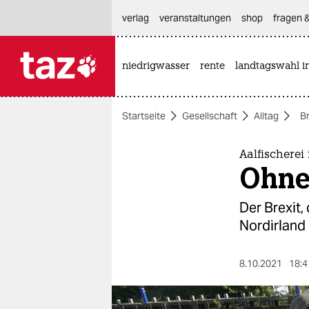
hautnavigation anspringen
hauptinhalt anspringen
footer anspringen
verlag
veranstaltungen
shop
fragen &
niedrigwasser
rente
landtagswahl i

taz zahl ich
taz zahl ich
Startseite
Gesellschaft
Alltag
Br
themen
politik
Aalfischerei
Ohne
öko
Der Brexit,
gesellschaft
Nordirland 
kultur
8.10.2021
18:4
sport