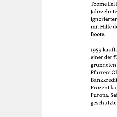
Toome Eel 
Jahrzehnte
ignorierten
mit Hilfe d
Boote.
1959 kauft
einer der f
gründeten 
Pfarrers O
Bankkredit 
Prozent kau
Europa. Se
geschützte