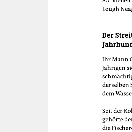
80. Viellei
Lough Nea
Der Stre
Jahrhun
Ihr Mann G
Jährigen si
schmächtig
derselben 
dem Wasse
Seit der K
gehörte de
die Fischer