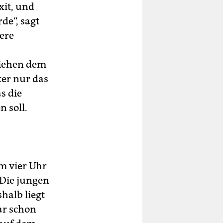
xit, und
de“, sagt
ere
ziehen dem
er nur das
s die
n soll.
um vier Uhr
„Die jungen
shalb liegt
gar schon