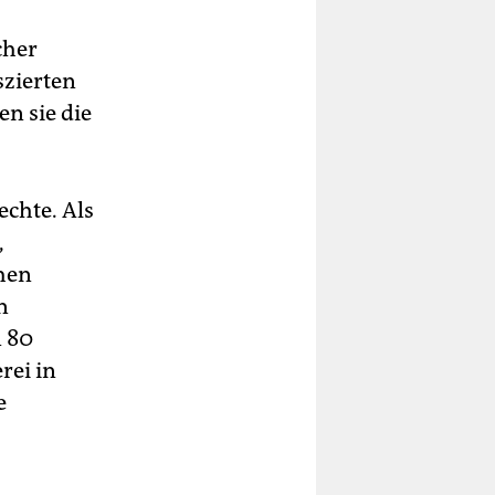
cher
szierten
en sie die
echte. Als
,
chen
n
n 80
rei in
e