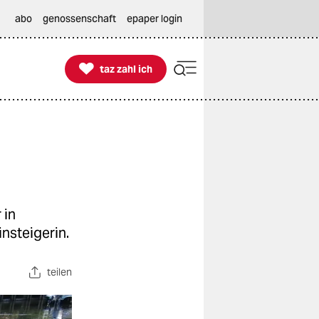
abo
genossenschaft
epaper login

taz zahl ich
taz zahl ich
 in
nsteigerin.
teilen