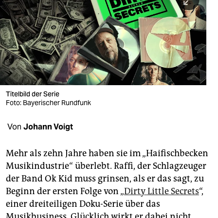
berlin
nord
wahrheit
verlag
verlag
Titelbild der Serie
Foto: Bayerischer Rundfunk
veranstaltungen
shop
Von
Johann Voigt
fragen & hilfe
Mehr als zehn Jahre haben sie im „Haifischbecken
unterstützen
Musikindustrie“ überlebt. Raffi, der Schlagzeuger
der Band Ok Kid muss grinsen, als er das sagt, zu
abo
Beginn der ersten Folge von „
Dirty Little Secrets
“,
genossenschaft
einer dreiteiligen Doku-Serie über das
Musikbusiness. Glücklich wirkt er dabei nicht.