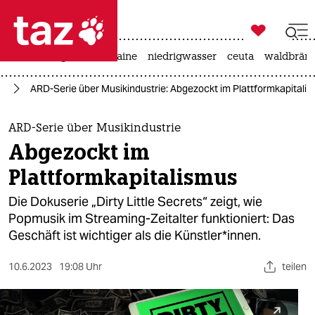

taz zahl ich
hitze
krieg in der ukraine
niedrigwasser
ceuta
waldbrän

taz zahl ich
ik
ARD-Serie über Musikindustrie: Abgezockt im Plattformkapitali
taz zahl ich
themen
ARD-Serie über Musikindustrie
Abgezockt im
politik
Plattformkapitalismus
öko
Die Dokuserie „Dirty Little Secrets“ zeigt, wie
Popmusik im Streaming-Zeitalter funktioniert: Das
gesellschaft
Geschäft ist wichtiger als die Künst­le­r*in­nen.
kultur
10.6.2023
19:08 Uhr
teilen
sport