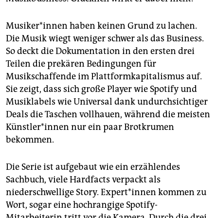
epaper login
Mu­si­ke­r*in­nen haben keinen Grund zu lachen.
Die Musik wiegt weniger schwer als das Business.
So deckt die Dokumentation in den ersten drei
Teilen die prekären Bedingungen für
Musikschaffende im Plattformkapitalismus auf.
Sie zeigt, dass sich große Player wie Spotify und
Musiklabels wie Universal dank undurchsichtiger
Deals die Taschen vollhauen, während die meisten
Künst­le­r*in­nen nur ein paar Brotkrumen
bekommen.
Die Serie ist aufgebaut wie ein erzählendes
Sachbuch, viele Hardfacts verpackt als
niederschwellige Story. Ex­per­t*in­nen kommen zu
Wort, sogar eine hochrangige Spotify-
Mitarbeiterin tritt vor die Kamera. Durch die drei