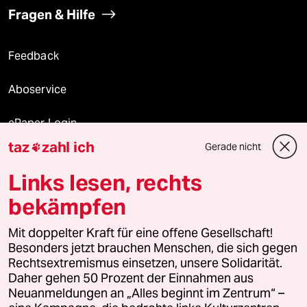
Fragen & Hilfe
Feedback
Aboservice
ePaper Login
taz
zahl ich
Gerade nicht

Downloads für Abonnierende
Links lesen, rechts
bekämpfen
© 2026 taz Verlags und Vertriebs GmbH
Alle Rechte vorbehalten. Bei rechtlichen Fragen oder für Genehmigungen
Mit doppelter Kraft für eine offene Gesellschaft!
wenden Sie sich bitte an
lizenzen@taz.de
Besonders jetzt brauchen Menschen, die sich gegen
Rechtsextremismus einsetzen, unsere Solidarität.
Daher gehen 50 Prozent der Einnahmen aus
Feedback
Redaktionsstatut
Kommune-Richtlinien
KI-
Neuanmeldungen an „Alles beginnt im Zentrum“ –