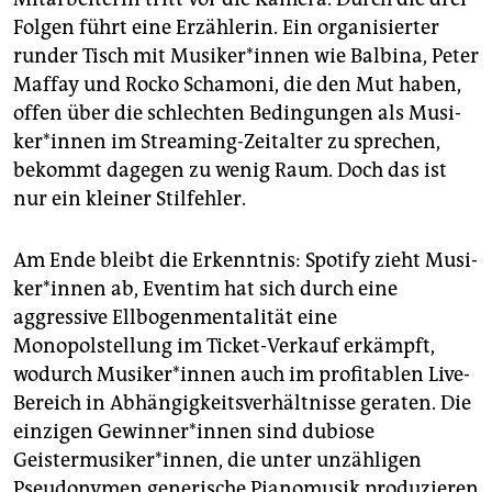
Folgen führt eine Erzählerin. Ein organisierter
runder Tisch mit Mu­si­ke­r*in­nen wie Balbina, Peter
Maffay und Rocko Schamoni, die den Mut haben,
offen über die schlechten Bedingungen als Mu­si­
ke­r*in­nen im Streaming-Zeitalter zu sprechen,
bekommt dagegen zu wenig Raum. Doch das ist
nur ein kleiner Stilfehler.
Am Ende bleibt die Erkenntnis: Spotify zieht Mu­si­
ke­r*in­nen ab, Eventim hat sich durch eine
aggressive Ellbogenmentalität eine
Monopolstellung im Ticket-Verkauf erkämpft,
wodurch Mu­si­ke­r*in­nen auch im profitablen Live-
Bereich in Abhängigkeitsverhältnisse geraten. Die
einzigen Ge­win­ne­r*in­nen sind dubiose
Geistermusiker*innen, die unter unzähligen
Pseudonymen generische Pianomusik produzieren