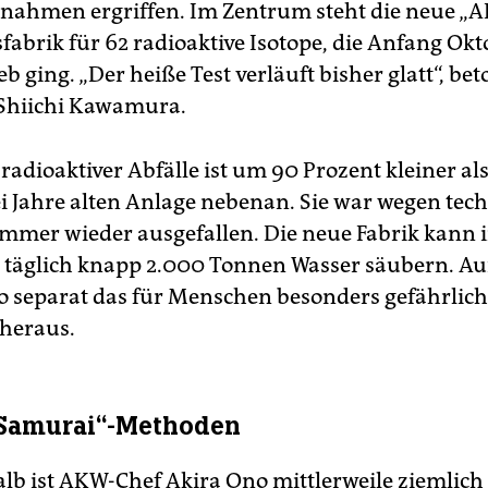
hmen ergriffen. Im Zentrum steht die neue „A
fabrik für 62 radioaktive Isotope, die Anfang Okt
b ging. „Der heiße Test verläuft bisher glatt“, bet
Shiichi Kawamura.
adioaktiver Abfälle ist um 90 Prozent kleiner als
ei Jahre alten Anlage nebenan. Sie war wegen tec
mmer wieder ausgefallen. Die neue Fabrik kann 
b täglich knapp 2.000 Tonnen Wasser säubern. 
pco separat das für Menschen besonders gefährlic
heraus.
„Samurai“-Methoden
lb ist AKW-Chef Akira Ono mittlerweile ziemlich