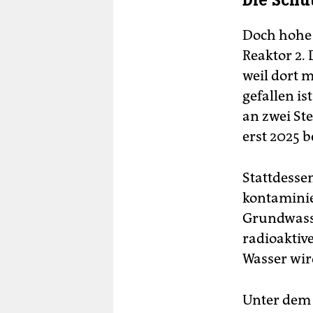
Die Schu
Doch hohe 
Reaktor 2.
weil dort 
gefallen is
an zwei Ste
erst 2025 b
Stattdesse
kontaminie
Grundwasse
radioaktive
Wasser wir
Unter dem 