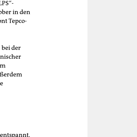
LPS“-
ober in den
ont Tepco-
 bei der
hnischer
im
Außerdem
he
 entspannt.