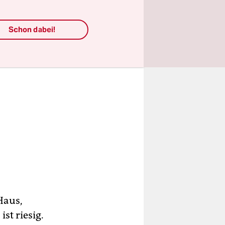
Schon dabei!
Haus,
st riesig.