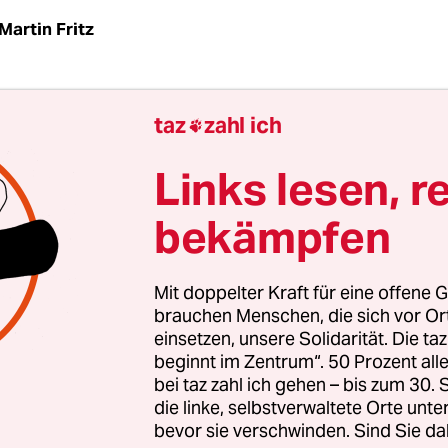
Martin Fritz
MA
taz
| Das zerstörte Atomkraftwerk erinnert an
taz
zahl ich

em Novembertag an ein Wimmelbild von Ali Mitg
 Kräne auf dem Gelände lassen sich kaum zählen
Links lesen, r
 sind überall Arbeiter mit Atemschutzmasken 
bekämpfen
gen zu sehen. Es wird planiert, betoniert und ge
 2011 hatte ein Beben der Stärke 9,0 vor der Küst
Mit doppelter Kraft für eine offene G
en Tsunami ausgelöst, der zu Kernschmelzen in
brauchen Menschen, die sich vor O
einsetzen, unsere Solidarität. Die ta
führte. Fast vier Jahre nach der verheerenden K
beginnt im Zentrum“. 50 Prozent a
g 2015 das erste Atomkraftwerk in Japan wieder a
bei taz zahl ich gehen – bis zum 30
renddessen laufen auf dem riesigen Areal in F
die linke, selbstverwaltete Orte unte
marbeiten auf Hochtouren.
bevor sie verschwinden. Sind Sie da