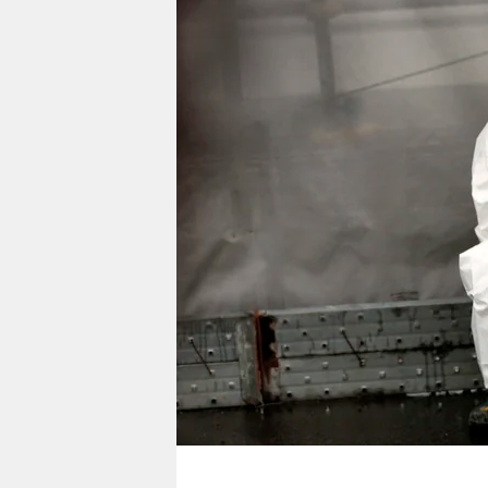
berlin
nord
wahrheit
verlag
verlag
veranstaltungen
shop
fragen & hilfe
unterstützen
abo
genossenschaft