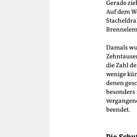
Gerade zieh
Auf dem We
Stacheldra
Brennelem
Damals wur
Zehntausen
die Zahl d
wenige küm
denen gesc
besonders 
vergangen
beendet.