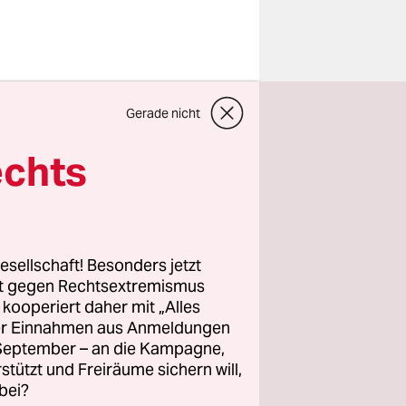
 diesem
Gerade nicht
utsch: Die
,
echts
und weißen
baut.
e einen
esellschaft! Besonders jetzt
rt gegen Rechtsextremismus
z kooperiert daher mit „Alles
atastrophe
ller Einnahmen aus Anmeldungen
ns Netz
. September – an die Kampagne,
ukushima
rstützt und Freiräume sichern will,
bei?