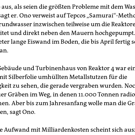
o aus, als seien die größten Probleme mit dem Wa
sagt er. Ono verweist auf Tepcos „Samurai“-Meth
rundwasser inzwischen teilweise um die Reaktor
tet und direkt neben den Mauern hochgepumpt.
ter lange Eiswand im Boden, die bis April fertig se
an.
ebäude und Turbinenhaus von Reaktor 4 war ein
it Silberfolie umhüllten Metallstutzen für die
gkeit zu sehen, die gerade vergraben wurden. No
er Gräben im Weg, in denen 11.000 Tonnen radio
hen. Aber bis zum Jahresanfang wolle man die G
en, sagt Ono.
 Aufwand mit Milliardenkosten scheint sich aus