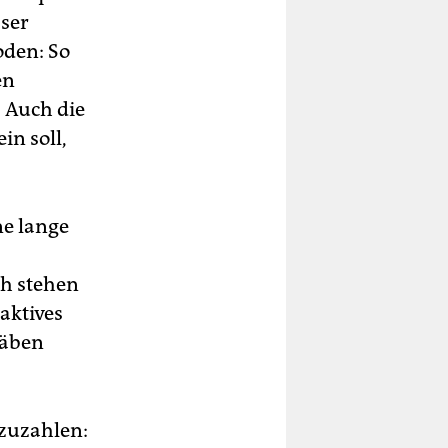
sser
oden: So
en
 Auch die
in soll,
e lange
ch stehen
aktives
räben
zuzahlen: