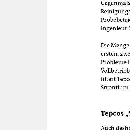
Gegenmaßna
Reinigungs
Probebetrie
Ingenieur 
Die Menge r
ersten, zw
Probleme i
Vollbetrie
filtert Te
Strontium 
Tepcos 
Auch desha