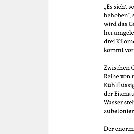
„Es sieht s
behoben“, 
wird das G
herumgelei
drei Kilome
kommt vor
Zwischen G
Reihe von m
Kühlflüssi
der Eismau
Wasser ste
zubetonier
Der enorme