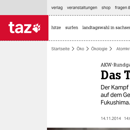
hautnavigation anspringen
hauptinhalt anspringen
footer anspringen
verlag
veranstaltungen
shop
fragen &
hitze
surfen
landtagswahl in sachse

taz zahl ich
taz zahl ich
Startseite
Öko
Ökologie
Atomkr
themen
politik
AKW-Rundga
Das T
öko
Der Kampf m
gesellschaft
auf dem Ge
Fukushima.
kultur
sport
14.11.2014
14: