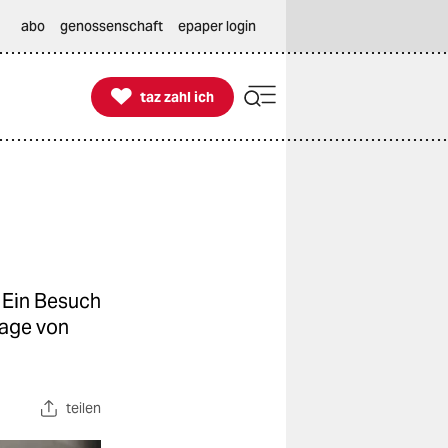
abo
genossenschaft
epaper login

taz zahl ich
taz zahl ich
. Ein Besuch
lage von
teilen