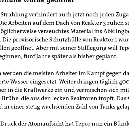
tzhülle wurde geöffnet
Strahlung verhindert auch jetzt noch jeden Zug
 Die Arbeiten auf dem Dach von Reaktor 3 ruhen se
möglicherweise verseuchtes Material ins Abkling
t. Die provisorische Schutzhülle von Reaktor 1 wu
llen geöffnet. Aber mit seiner Stilllegung will Te
eginnen, fünf Jahre später als bisher geplant.
n werden die meisten Arbeiter im Kampf gegen d
rte Wasser eingesetzt. Weiter dringen täglich 4
r in die Kraftwerke ein und vermischen sich mit
 Brühe, die aus den lecken Reaktoren tropft. Das 
d in einer stetig wachsenden Zahl von Tanks gelag
Druck der Atomaufsicht hat Tepco nun ein Bünd