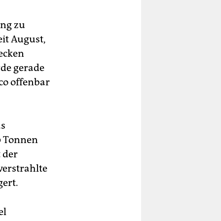
ang zu
it August,
becken
rde gerade
pco offenbar
as
00 Tonnen
 der
verstrahlte
ert.
el