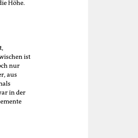
die Höhe.
t,
wischen ist
och nur
r, aus
mals
ar in der
lemente