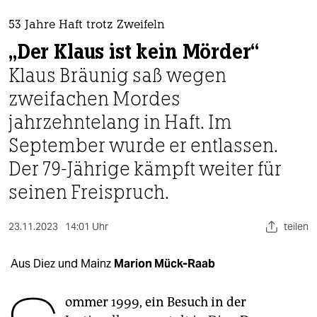
berlin
53 Jahre Haft trotz Zweifeln
nord
„Der Klaus ist kein Mörder“
wahrheit
Klaus Bräunig saß wegen
zweifachen Mordes
verlag
jahrzehntelang in Haft. Im
verlag
September wurde er entlassen.
veranstaltungen
Der 79-Jährige kämpft weiter für
shop
seinen Freispruch.
fragen & hilfe
23.11.2023
14:01 Uhr
teilen
unterstützen
Aus Diez und Mainz
Marion Mück-Raab
abo
genossenschaft
ommer 1999, ein Besuch in der