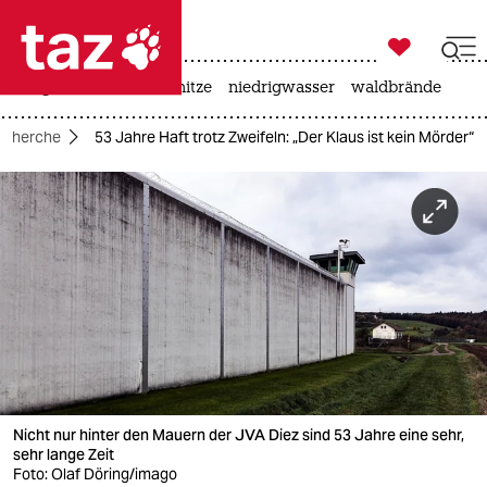

taz zahl ich
krieg in der ukraine
hitze
niedrigwasser
waldbrände

taz zahl ich
echerche
53 Jahre Haft trotz Zweifeln: „Der Klaus ist kein Mörder“
taz zahl ich
themen
politik
öko
gesellschaft
kultur
Nicht nur hinter den Mauern der JVA Diez sind 53 Jahre eine sehr,
sport
sehr lange Zeit
Foto: Olaf Döring/imago