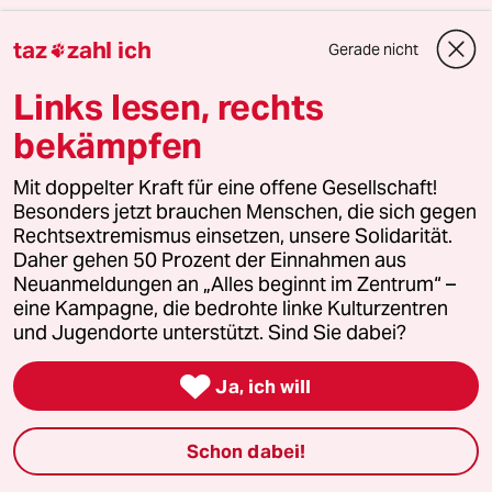
Themen
taz
zahl ich
Gerade nicht

#Gefängnis
#Rheinland-Pfalz
#Justizskandal
#Justiz
Links lesen, rechts
bekämpfen
Feedback
Kommentieren
Fehlerhinweis
Diesen Artikel teilen
Mit doppelter Kraft für eine offene Gesellschaft!
Besonders jetzt brauchen Menschen, die sich gegen
Rechtsextremismus einsetzen, unsere Solidarität.
Daher gehen 50 Prozent der Einnahmen aus
Neuanmeldungen an „Alles beginnt im Zentrum“ –
Mehr zum Thema
eine Kampagne, die bedrohte linke Kulturzentren
und Jugendorte unterstützt. Sind Sie dabei?

Ja, ich will
Schon dabei!