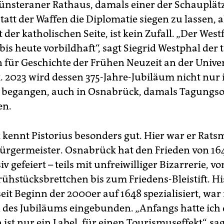
nsteraner Rathaus, damals einer der Schauplätz
tatt der Waffen die Diplomatie siegen zu lassen, a
der katholischen Seite, ist kein Zufall. „Der West
 bis heute vorbildhaft“, sagt Siegrid Westphal der t
n für Geschichte der Frühen Neuzeit an der Univer
 2023 wird dessen 375-Jahre-Jubiläum nicht nur
begangen, auch in Osnabrück, damals Tagungso
en.
kennt Pistorius besonders gut. Hier war er Ratsm
rgermeister. Osnabrück hat den Frieden von 164
iv gefeiert – teils mit unfreiwilliger Bizarrerie, v
rühstücksbrettchen bis zum Friedens-Bleistift. Hi
eit Beginn der 2000er auf 1648 spezialisiert, war 
des Jubiläums eingebunden. „Anfangs hatte ich 
 ist nur ein Label, für einen Tourismuseffekt“, sagt