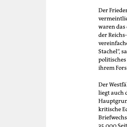
Der Friede
vermeintli
waren das 
der Reichs
vereinfach
Stachel“, s
politische
ihrem Fors
Der Westfäl
liegt auch 
Hauptgrun
kritische 
Briefwechs
35.000 Seit