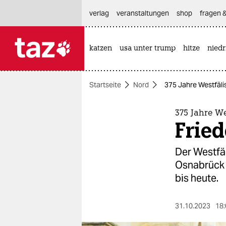
hautnavigation anspringen
hauptinhalt anspringen
footer anspringen
verlag
veranstaltungen
shop
fragen &
katzen
usa unter trump
hitze
nied

taz zahl ich
taz zahl ich
Startseite
Nord
375 Jahre Westfäli
themen
politik
375 Jahre We
Frie
öko
Der Westfä
gesellschaft
Osnabrück 
bis heute.
kultur
sport
31.10.2023
18: