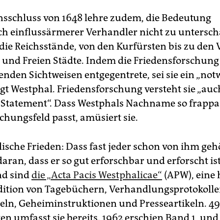
nsschluss von 1648 lehre zudem, die Bedeutung
ch einflussärmerer Verhandler nicht zu untersch
die Reichsstände, von den Kurfürsten bis zu den 
- und Freien Städte. Indem die Friedensforschung
enden Sichtweisen entgegentrete, sei sie ein „no
agt Westphal. Friedensforschung versteht sie „auc
s Statement“. Dass Westphals Nachname so frappa
chungsfeld passt, amüsiert sie.
ische Frieden: Dass fast jeder schon von ihm gehö
daran, dass er so gut erforschbar und erforscht ist
d sind
die „Acta Pacis Westphalicae“
(APW), eine 
Edition von Tagebüchern, Verhandlungsprotokolle
eln, Geheiminstruktionen und Presseartikeln. 4
en umfasst sie bereits. 1962 erschien Band 1, und