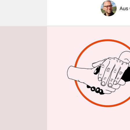
epaper login
Aus
Dass deuts
nichts Beso
denken. Ver
der „Westf
ging um Kr
minutenlan
1648, das 
Er sei „mi
in seiner E
Inspiratio
richtigen 