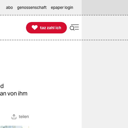
abo
genossenschaft
epaper login

taz zahl ich
taz zahl ich
nd
man von ihm
teilen