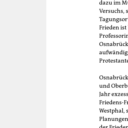
dazu im Mü
Versuchs, s
Tagungsort 
Frieden ist
Professori
Osnabrück.
aufwändig 
Protestant
Osnabrück 
und Oberbü
Jahr exzess
Friedens-F
Westphal, s
Planungen 
der Frieden