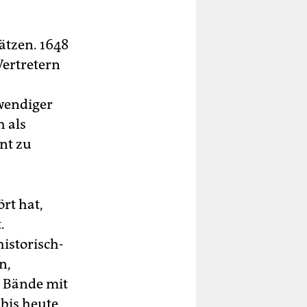
ätzen. 1648
Vertretern
twendiger
h als
nt zu
rt hat,
.
historisch-
n,
9 Bände mit
 bis heute