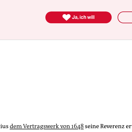
n scheinbar aussichtslosesten Fällen möglich“.

Ja, ich will
rius
dem Vertragswerk von 1648
seine Reverenz er