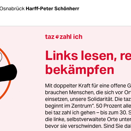
 Osnabrück
Harff-Peter Schönherr
che VerteidigungsministerInnen Friedensschlüsse
taz
zahl ich

nderes. Selten ist, dass sie dabei ans 17. Jahrhund
teidigungsminister Boris Pistorius (SPD) hat es 
Links lesen, r
äli­schen Friedenskonferenz“ in Münster, Mitte Se
bekämpfen
iege der Gegenwart, nicht zuletzt um die Ukraine
g sprach Pistorius über den Westfälischen Fried
Ende des Dreißigjährigen Krieges.
Mit doppelter Kraft für eine offene G
brauchen Menschen, die sich vor O
einsetzen, unsere Solidarität. Die ta
t dem Westfälischen Frieden groß geworden“, sagte
beginnt im Zentrum“. 50 Prozent a
röffnungsrede. Dieser stelle „noch heute eine ech
bei taz zahl ich gehen – bis zum 30
nsquelle“ dar und lehre, „mit ausreichendem Will
die linke, selbstverwaltete Orte unte
Bedingungen, vor allem mit Mut und Kreativität, i
bevor sie verschwinden. Sind Sie da