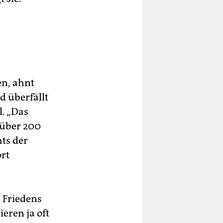
en, ahnt
d überfällt
l. „Das
 über 200
hts der
ort
s Friedens
eren ja oft