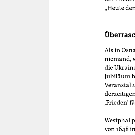
„Heute denk
Überrasc
Als in Osn
niemand, w
die Ukraine
Jubiläum b
Veranstaltu
derzeitige
,Frieden' fä
Westphal pl
von 1648 in