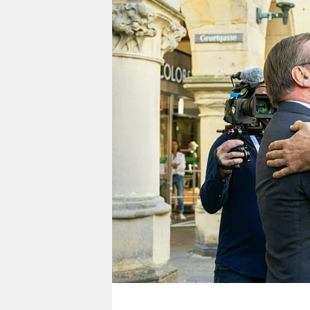
berlin
nord
wahrheit
verlag
verlag
veranstaltungen
shop
fragen & hilfe
unterstützen
abo
genossenschaft