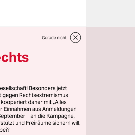
 loben, ist
Gerade nicht
ert
getan, auf
echts
ptember. Es
, aber
en von
esellschaft! Besonders jetzt
rt gegen Rechtsextremismus
z kooperiert daher mit „Alles
 Pistorius
ller Einnahmen aus Anmeldungen
te
. September – an die Kampagne,
en, den
rstützt und Freiräume sichern will,
st Frieden
bei?