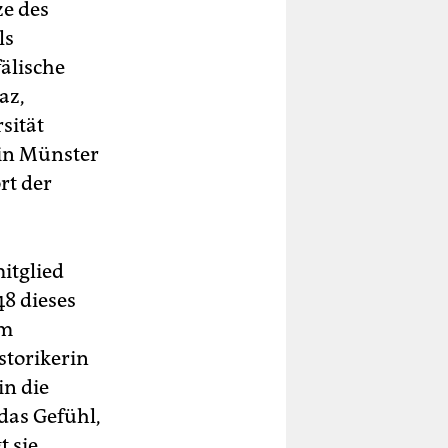
e des
ls
fälische
az,
sität
 in Münster
rt der
itglied
8 dieses
om
storikerin
in die
das Gefühl,
 sie.