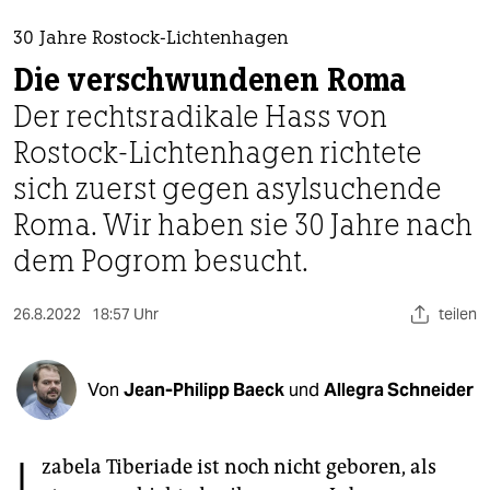
berlin
30 Jahre Rostock-Lichtenhagen
nord
Die verschwundenen Roma
wahrheit
Der rechtsradikale Hass von
Rostock-Lichtenhagen richtete
verlag
sich zuerst gegen asylsuchende
verlag
Roma. Wir haben sie 30 Jahre nach
veranstaltungen
dem Pogrom besucht.
shop
26.8.2022
18:57 Uhr
teilen
fragen & hilfe
unterstützen
Von
Jean-Philipp Baeck
und
Allegra Schneider
abo
genossenschaft
zabela Tiberiade ist noch nicht geboren, als