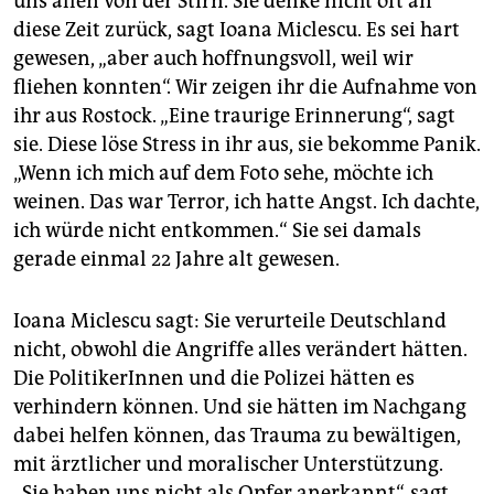
uns allen von der Stirn. Sie denke nicht oft an
diese Zeit zurück, sagt Ioana Miclescu. Es sei hart
gewesen, „aber auch hoffnungsvoll, weil wir
fliehen konnten“. Wir zeigen ihr die Aufnahme von
ihr aus Rostock. „Eine traurige Erinnerung“, sagt
sie. Diese löse Stress in ihr aus, sie bekomme Panik.
„Wenn ich mich auf dem Foto sehe, möchte ich
weinen. Das war Terror, ich hatte Angst. Ich dachte,
ich würde nicht entkommen.“ Sie sei damals
gerade einmal 22 Jahre alt gewesen.
Ioana Miclescu sagt: Sie verurteile Deutschland
nicht, obwohl die Angriffe alles verändert hätten.
Die PolitikerInnen und die Polizei hätten es
verhindern können. Und sie hätten im Nachgang
dabei helfen können, das Trauma zu bewältigen,
mit ärztlicher und moralischer Unterstützung.
„Sie haben uns nicht als Opfer anerkannt“, sagt