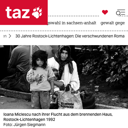

taz zahl ich
hitze
surfen
landtagswahl in sachsen-anhalt
gewalt gegen

taz zahl ich
agen
30 Jahre Rostock-Lichtenhagen: Die verschwundenen Roma
taz zahl ich
themen
politik
öko
gesellschaft
kultur
Ioana Miclescu nach ihrer Flucht aus dem brennenden Haus,
sport
Rostock-Lichtenhagen 1992
Foto: Jürgen Siegmann