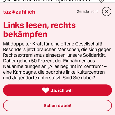
sie.
taz
zahl ich
Gerade nicht

Das Gespräch wühlt sie sichtlich auf. Wir wollen
Links lesen, rechts
noch Fotos mit ihr machen. „Das macht ihr
bekämpfen
Freude“, sagt Izabela Tiberiade. Und tatsächlich:
Als Ioana Miclescu für die Kamera posiert, ist es
Mit doppelter Kraft für eine offene Gesellschaft!
einer der wenigen gelösten Momente unserer
Besonders jetzt brauchen Menschen, die sich gegen
Begegnung. In diesem Moment in ihrem Garten
Rechtsextremismus einsetzen, unsere Solidarität.
Daher gehen 50 Prozent der Einnahmen aus
ist sie kein Opfer, sondern steht aufrecht da und
Neuanmeldungen an „Alles beginnt im Zentrum“ –
schaut mit festem Blick in die Kamera.
eine Kampagne, die bedrohte linke Kulturzentren
und Jugendorte unterstützt. Sind Sie dabei?
Vielleicht ist es die Situation mit ihrer Mutter, die
die Tochter dazu ermutigt, noch mehr in die

Ja, ich will
Vergangenheit ihrer Familie einzutauchen. Sie
nimmt uns mit zu ihrem Großonkel. Er war auch
Schon dabei!
in Rostock-Lichtenhagen und lebt bis heute in