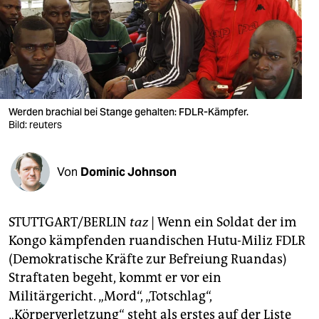
berlin
nord
wahrheit
verlag
Werden brachial bei Stange gehalten: FDLR-Kämpfer.
verlag
Bild: reuters
veranstaltungen
Von
Dominic Johnson
shop
fragen & hilfe
STUTTGART/BERLIN
taz
| Wenn ein Soldat der im
unterstützen
Kongo kämpfenden ruandischen Hutu-Miliz FDLR
(Demokratische Kräfte zur Befreiung Ruandas)
abo
Straftaten begeht, kommt er vor ein
genossenschaft
Militärgericht. „Mord“, „Totschlag“,
„Körperverletzung“ steht als erstes auf der Liste