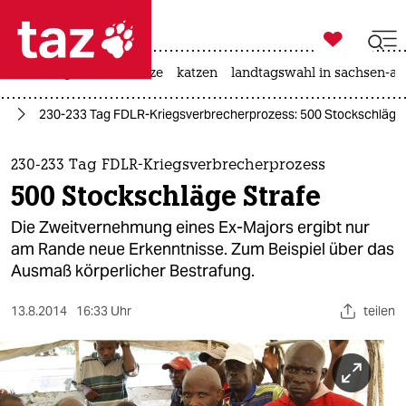

taz zahl ich
iran-krieg
ceuta
hitze
katzen
landtagswahl in sachsen-an

taz zahl ich
ss
230-233 Tag FDLR-Kriegsverbrecherprozess: 500 Stockschläge 
taz zahl ich
themen
230-233 Tag FDLR-Kriegsverbrecherprozess
500 Stockschläge Strafe
politik
Die Zweitvernehmung eines Ex-Majors ergibt nur
öko
am Rande neue Erkenntnisse. Zum Beispiel über das
Ausmaß körperlicher Bestrafung.
gesellschaft
13.8.2014
16:33 Uhr
teilen
kultur
sport