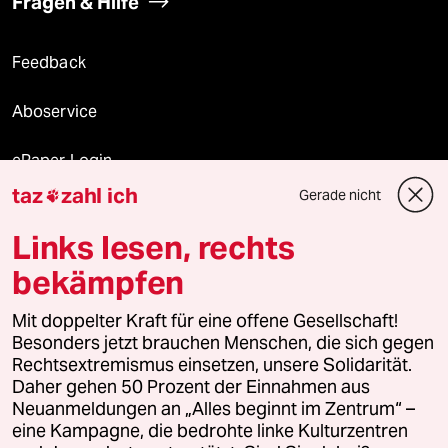
Fragen & Hilfe
Feedback
Aboservice
ePaper Login
taz
zahl ich
Gerade nicht

Downloads für Abonnierende
Links lesen, rechts
bekämpfen
© 2026 taz Verlags und Vertriebs GmbH
Mit doppelter Kraft für eine offene Gesellschaft!
Alle Rechte vorbehalten. Bei rechtlichen Fragen oder für Genehmigungen
wenden Sie sich bitte an
lizenzen@taz.de
Besonders jetzt brauchen Menschen, die sich gegen
Rechtsextremismus einsetzen, unsere Solidarität.
Daher gehen 50 Prozent der Einnahmen aus
Feedback
Redaktionsstatut
Kommune-Richtlinien
KI-
Neuanmeldungen an „Alles beginnt im Zentrum“ –
eine Kampagne, die bedrohte linke Kulturzentren
Leitlinie
Informant
Datenschutz
Impressum
AGB