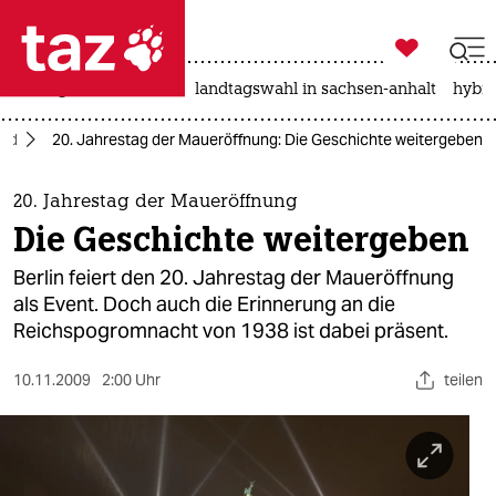

taz zahl ich
niedrigwasser
rente
landtagswahl in sachsen-anhalt
hybri

taz zahl ich
and
20. Jahrestag der Maueröffnung: Die Geschichte weitergeben
taz zahl ich
themen
20. Jahrestag der Maueröffnung
Die Geschichte weitergeben
politik
Berlin feiert den 20. Jahrestag der Maueröffnung
öko
als Event. Doch auch die Erinnerung an die
Reichspogromnacht von 1938 ist dabei präsent.
gesellschaft
10.11.2009
2:00 Uhr
teilen
kultur
sport