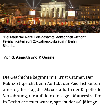
berlin
nord
wahrheit
verlag
"Der Mauerfall war für die gesamte Menschheit wichtig":
verlag
Feierlichkeiten zum 20-Jahres-Jubiläum in Berlin.
Bild: dpa
veranstaltungen
Von
G. Asmuth
und
P. Gessler
shop
fragen & hilfe
Die Geschichte beginnt mit Ernst Cramer. Der
unterstützen
Publizist spricht beim Auftakt der Feierlichkeiten
abo
am 20. Jahrestag des Mauerfalls. In der Kapelle der
Versöhnung, die auf dem einstigen Mauerstreifen
genossenschaft
in Berlin errichtet wurde, spricht der 96-Jährige