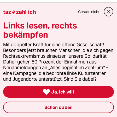
Peter Maas
PM
taz
zahl ich
Gerade nicht

10.11.2009
,
22:02 Uhr
@Alex
Links lesen, rechts
"Was meinte unsere furchtlose Führerin in
bekämpfen
Ihrem Phrasengewitter denn ...,"
Mit doppelter Kraft für eine offene Gesellschaft!
Das 4. Reich kommt übrigens doch nicht. Einen
Besonders jetzt brauchen Menschen, die sich gegen
schönen Gruß an alle Salon-Antifaschisten!
Rechtsextremismus einsetzen, unsere Solidarität.
Daher gehen 50 Prozent der Einnahmen aus
" ... als Sie davon sprach (ich zitiere sinngemäß
Neuanmeldungen an „Alles beginnt im Zentrum“ –
aus dem Gedächtnis), dass der neunte
eine Kampagne, die bedrohte linke Kulturzentren
November durch beide Ereignisse - Mauerfall
und Jugendorte unterstützt. Sind Sie dabei?
und Progromnacht - daran erinnern, dass es
sich lohnt, für Freiheit zu kämpfen.

Wo wurde denn am 9.11.38 für Freiheit
Ja, ich will
gekämpft?"
Schon dabei!
Textinterpretation: Darf ich etwas nachhelfen?
Der 9.11.1989 zeigt, was man erreichen kann,