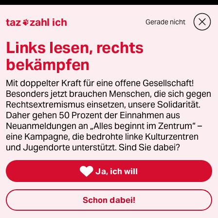
Niedrigwasser
taz
zahl ich
Gerade nicht

Links lesen, rechts
Rente
bekämpfen
Landtagswahl in Sachsen-Anhalt
Mit doppelter Kraft für eine offene Gesellschaft!
Hybrider Krieg
Besonders jetzt brauchen Menschen, die sich gegen
Rechtsextremismus einsetzen, unsere Solidarität.
Jemen
Daher gehen 50 Prozent der Einnahmen aus
Neuanmeldungen an „Alles beginnt im Zentrum“ –
eine Kampagne, die bedrohte linke Kulturzentren
Ceuta
und Jugendorte unterstützt. Sind Sie dabei?
Hitze

Ja, ich will
Schon dabei!
Verlag