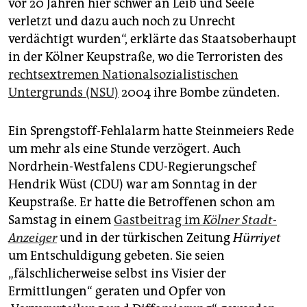
vor 20 Jahren hier schwer an Leib und Seele
epaper login
verletzt und dazu auch noch zu Unrecht
verdächtigt wurden“, erklärte das Staatsoberhaupt
in der Kölner Keupstraße, wo die Terroristen des
rechtsextremen Nationalsozialistischen
Untergrunds (NSU)
2004 ihre Bombe zündeten.
Ein Sprengstoff-Fehl­alarm hatte Steinmeiers Rede
um mehr als eine Stunde verzögert. Auch
Nordrhein-Westfalens CDU-Regierungschef
Hendrik Wüst (CDU) war am Sonntag in der
Keupstraße. Er hatte die Betroffenen schon am
Samstag in einem
Gastbeitrag im
Kölner Stadt-
Anzeiger
und in der türkischen Zeitung
Hürriyet
um Entschuldigung gebeten. Sie seien
„fälschlicherweise selbst ins Visier der
Ermittlungen“ geraten und Opfer von