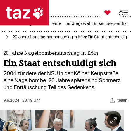

taz zahl ich
hitze
niedrigwasser
rente
landtagswahl in sachsen-anhalt

taz zahl ich
U)
20 Jahre Nagelbombenanschlag in Köln: Ein Staat entschuldigt 
taz zahl ich
themen
20 Jahre Nagelbombenanschlag in Köln
Ein Staat entschuldigt sich
politik
2004 zündete der NSU in der Kölner Keupstraße
öko
eine Nagelbombe. 20 Jahre später sind Schmerz
und Enttäuschung Teil des Gedenkens.
gesellschaft
9.6.2024
20:19 Uhr
teilen
kultur
sport