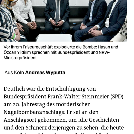
berlin
nord
wahrheit
verlag
Vor ihrem Friseurgeschäft explodierte die Bombe: Hasan und
Özcan Yildirim sprechen mit Bundespräsident und NRW-
verlag
Ministerpräsident
veranstaltungen
Aus Köln
Andreas Wyputta
shop
fragen & hilfe
Deutlich war die Entschuldigung von
Bundespräsident Frank-Walter Steinmeier (SPD)
unterstützen
am 20. Jahrestag des mörderischen
Nagelbombenanschlags: Er sei an den
abo
Anschlagsort gekommen, um „die Geschichten
genossenschaft
und den Schmerz derjenigen zu sehen, die heute