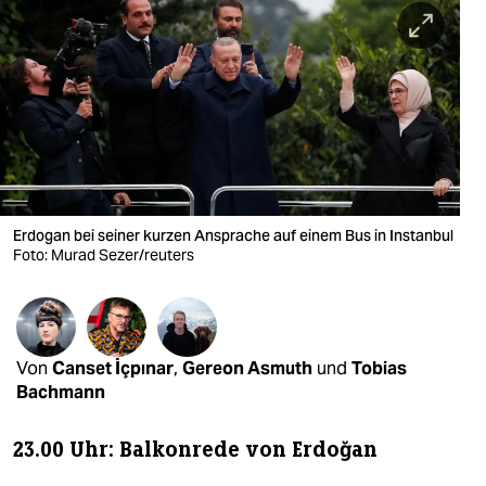
berlin
nord
wahrheit
verlag
verlag
veranstaltungen
Erdogan bei seiner kurzen Ansprache auf einem Bus in Instanbul
Foto: Murad Sezer/reuters
shop
fragen & hilfe
unterstützen
Von
Canset İçpınar
,
Gereon Asmuth
und
Tobias
Bachmann
abo
23.00 Uhr: Balkonrede von Erdoğan
genossenschaft