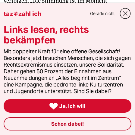
verfolgen. „Die Stimmung ist im Moment
gedrückt“, sagt er am Telefon, kurz nach
taz
zahl ich
Gerade nicht

Bekanntgabe der aktuellen Auszählungsstände,
die Erdogan vorn sehen.
(tb/taz)
Links lesen, rechts
bekämpfen
18.25 Uhr: Erdoğans Vorsprung wächst laut
Mit doppelter Kraft für eine offene Gesellschaft!
Oppositionsmedien
Besonders jetzt brauchen Menschen, die sich gegen
Rechtsextremismus einsetzen, unsere Solidarität.
Recep Tayyip Erdoğan scheint sein Amt
Daher gehen 50 Prozent der Einnahmen aus
Neuanmeldungen an „Alles beginnt im Zentrum“ –
verteidigen zu können. Auch die
eine Kampagne, die bedrohte linke Kulturzentren
Oppositionsmedien sehen ihn nun in
und Jugendorte unterstützt. Sind Sie dabei?
wachsendem Maße vorn. Aktuell kommt er hier
auf 52,4 Prozent, Kılıçdaroğlu nur noch bei 48,6

Ja, ich will
Prozent.
(ga/taz)
Schon dabei!