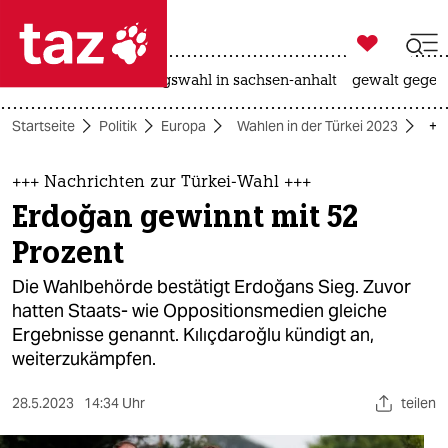

taz zahl ich
hitze
surfen
landtagswahl in sachsen-anhalt
gewalt gegen

taz zahl ich
Startseite
Politik
Europa
Wahlen in der Türkei 2023
++
taz zahl ich
themen
+++ Nachrichten zur Türkei-Wahl +++
Erdoğan gewinnt mit 52
politik
Prozent
öko
Die Wahlbehörde bestätigt Erdoğans Sieg. Zuvor
hatten Staats- wie Oppositionsmedien gleiche
gesellschaft
Ergebnisse genannt. Kılıçdaroğlu kündigt an,
weiterzukämpfen.
kultur
sport
28.5.2023
14:34 Uhr
teilen