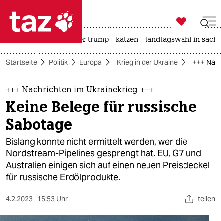

taz zahl ich
bergsteigen
usa unter trump
katzen
landtagswahl in sachs

taz zahl ich
Startseite
Politik
Europa
Krieg in der Ukraine
+++ Nach
taz zahl ich
themen
+++ Nachrichten im Ukrainekrieg +++
Keine Belege für russische
politik
Sabotage
öko
Bislang konnte nicht ermittelt werden, wer die
Nordstream-Pipelines gesprengt hat. EU, G7 und
gesellschaft
Australien einigen sich auf einen neuen Preisdeckel
für russische Erdölprodukte.
kultur
sport
4.2.2023
15:53 Uhr
teilen