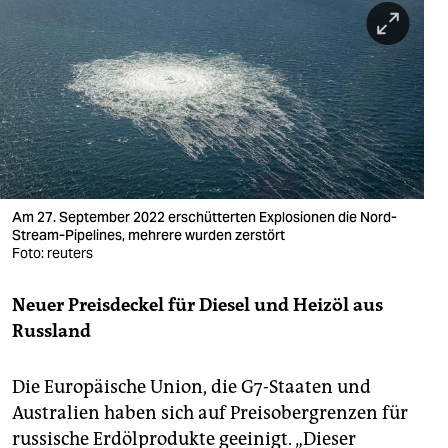
berlin
nord
wahrheit
verlag
verlag
veranstaltungen
Am 27. September 2022 erschütterten Explosionen die Nord-
Stream-Pipelines, mehrere wurden zerstört
shop
Foto: reuters
fragen & hilfe
Neuer Preisdeckel für Diesel und Heizöl aus
Russland
unterstützen
abo
Die Europäische Union, die G7-Staaten und
Australien haben sich auf Preisobergrenzen für
genossenschaft
russische Erdölprodukte geeinigt. „Dieser