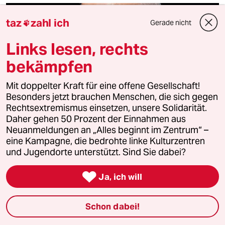
taz
zahl ich
Gerade nicht

Links lesen, rechts
bekämpfen
Mit doppelter Kraft für eine offene Gesellschaft!
Besonders jetzt brauchen Menschen, die sich gegen
Rechtsextremismus einsetzen, unsere Solidarität.
Daher gehen 50 Prozent der Einnahmen aus
Bidens Reise nach Nahost
Neuanmeldungen an „Alles beginnt im Zentrum“ –
Eine fast unmögliche Mission
eine Kampagne, die bedrohte linke Kulturzentren
und Jugendorte unterstützt. Sind Sie dabei?
Kommentar von
Bernd Pickert

Ja, ich will
Auf seiner Reise in den Nahen Osten will US-Präsident
Joe Biden nicht weniger als Katastrophen verhindern. Ein
Schon dabei!
Misserfolg wäre auch für sein Standing zuhause fatal.