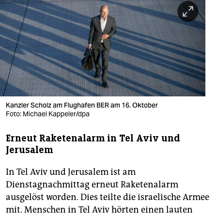
berlin
nord
wahrheit
verlag
verlag
veranstaltungen
Kanzler Scholz am Flughafen BER am 16. Oktober
Foto: Michael Kappeler/dpa
shop
Erneut Raketenalarm in Tel Aviv und
fragen & hilfe
Jerusalem
unterstützen
In Tel Aviv und Jerusalem ist am
abo
Dienstagnachmittag erneut Raketenalarm
ausgelöst worden. Dies teilte die israelische Armee
genossenschaft
mit. Menschen in Tel Aviv hörten einen lauten