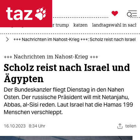

taz zahl ich
bergsteigen
usa unter trump
katzen
landtagswahl in sachs

taz zahl ich
kt
+++ Nachrichten im Nahost-Krieg +++: Scholz reist nach Israel 
taz zahl ich
themen
+++ Nachrichten im Nahost-Krieg +++
Scholz reist nach Israel und
politik
Ägypten
öko
Der Bundeskanzler fliegt Dienstag in den Nahen
Osten. Der russische Präsident will mit Netanjahu,
gesellschaft
Abbas, al-Sisi reden. Laut Israel hat die Hamas 199
Menschen verschleppt.
kultur
sport
16.10.2023
8:34 Uhr
teilen