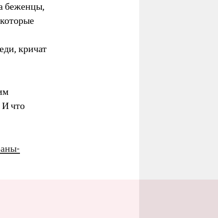
а беженцы,
 которые
реди, кричат
им
 И что
раны-