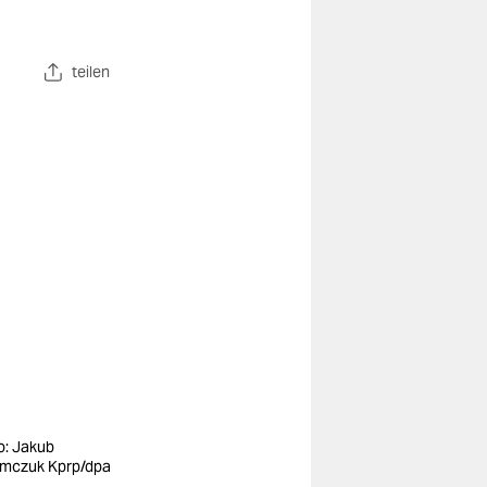
teilen
o: Jakub
mczuk Kprp/dpa