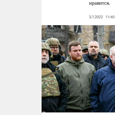
berlin
нравится.
nord
3.7.2022
11:40
wahrheit
verlag
verlag
veranstaltungen
shop
fragen & hilfe
unterstützen
abo
genossenschaft