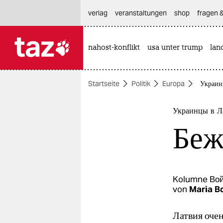
hautnavigation anspringen
hauptinhalt anspringen
footer anspringen
verlag
veranstaltungen
shop
fragen &
nahost-konflikt
usa unter trump
lan

taz zahl ich
taz zahl ich
Startseite
Politik
Europa
Украин
themen
politik
Украинцы в Л
Беж
öko
gesellschaft
kultur
Kolumne
Вой
von
Maria B
sport
Латвия оче