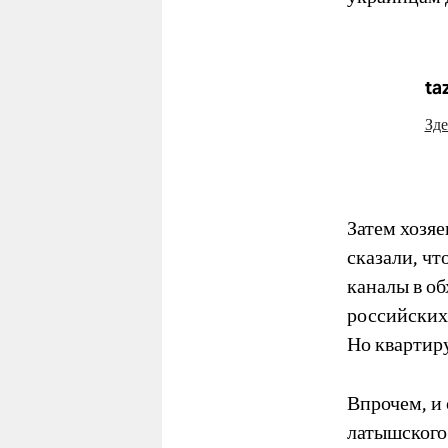
ta
Зде
Затем хозяе
сказали, чт
каналы в о
российских
Но квартиру
Впрочем, и 
латышского 