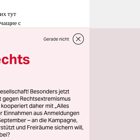
их тут
ичащие с
 потому
Gerade nicht
echts
ele
n
esellschaft! Besonders jetzt
rt gegen Rechtsextremismus
z kooperiert daher mit „Alles
ller Einnahmen aus Anmeldungen
. September – an die Kampagne,
rstützt und Freiräume sichern will,
bei?
нец мая