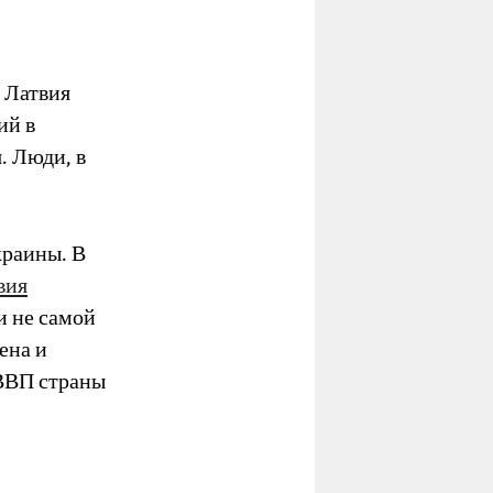
 Латвия
ий в
. Люди, в
краины. В
вия
и не самой
ена и
 ВВП страны