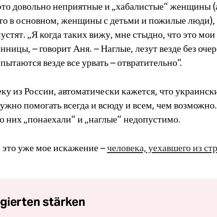
это довольно неприятные и „хабалистые“ женщины (
то в основном, женщины с детьми и пожилые люди),
пустят. „Я когда таких вижу, мне стыдно, что это мои
нницы, – говорит Аня. – Наглые, лезут везде без оче
, пытаются везде все урвать – отвратительно“.
ку из России, автоматически кажется, что украинск
жно помогать всегда и всюду и всем, чем возможно.
о них „понаехали“ и „наглые“ недопустимо.
, это уже мое искажение –
человека, уехавшего из ст
gierten stärken