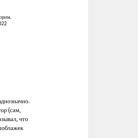
орим.
022
однозначно.
ор (сам,
азывал, что
 поблажек