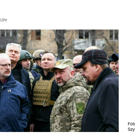
 Uhr
Fot
Szy