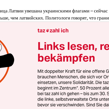
ица Латвии увешана украинскими флагами – сейчас 
ьше, чем латвийских. Политологи говорят, что гран
сией страны хорошо помнят, что такое оккупация, и
taz
zahl ich

ют Украине сильнее, чем страны Западной Европы.
Links lesen, r
bekämpfen
ieg und Frieden – ein Tagebuch
 taz glaubt an das Recht auf Information. Damit möglichst vi
nschen von den Auswirkungen des Kriegs in der Ukraine lese
Mit doppelter Kraft für eine offene G
nen, veröffentlich sie die Texte der Kolumne „Krieg und
brauchen Menschen, die sich vor O
eden“ auch auf Russisch.
Hier finden sie die Kolumne auf
einsetzen, unsere Solidarität. Die ta
utsch
.
beginnt im Zentrum“. 50 Prozent a
bei taz zahl ich gehen – bis zum 30
die linke, selbstverwaltete Orte unte
bevor sie verschwinden. Sind Sie da
о украинских беженцев в Латвии неизвестно. На ко