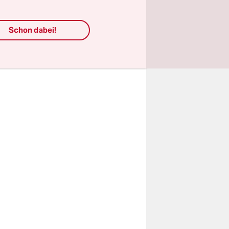
ногие не
ются в
Schon dabei!
ны Европы,