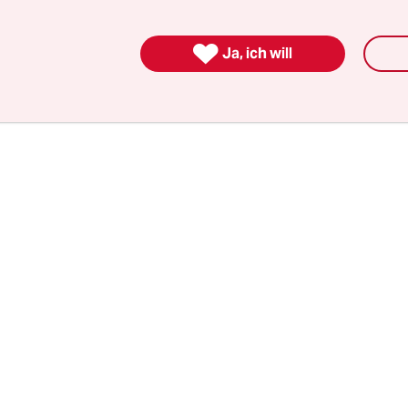
 статистика называла цифру 26 тысяч, но так как м

ются в Министерстве внутренних дел, а многие оста
Ja, ich will
ремя и затем едут дальше через Литву в другие стра
 число беженцев, однозначно, больше.