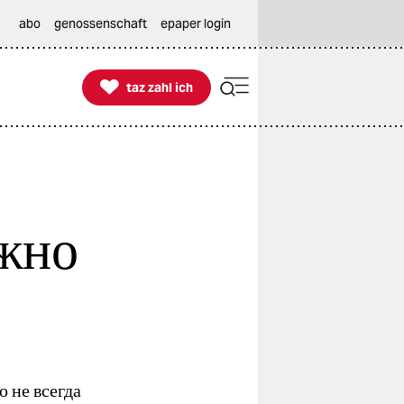
abo
genossenschaft
epaper login

taz zahl ich
taz zahl ich
ожно
 не всегда