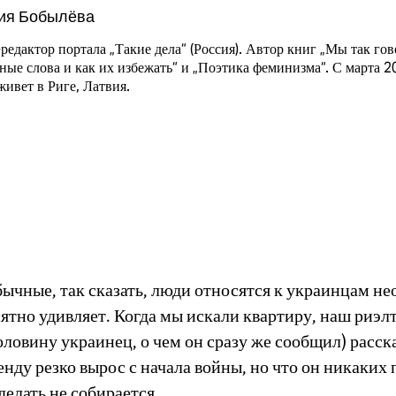
ия Бобылёва
едактор портала „Такие дела“ (Россия). Автор книг „Мы так гов
ые слова и как их избежать“ и „Поэтика феминизма“. С марта 2
живет в Риге, Латвия.
ычные, так сказать, люди относятся к украинцам не
ятно удивляет. Когда мы искали квартиру, наш риэлт
оловину украинец, о чем он сразу же сообщил) расск
енду резко вырос с начала войны, но что он никаких
елать не собирается.