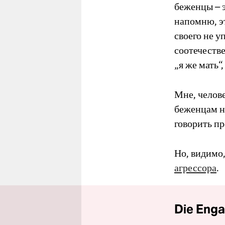
беженцы – 
напомню, э
своего не у
соотечестве
„я же мать“
Мне, челове
беженцам ну
говорить пр
Но, видимо
агрессора
.
Die Enga