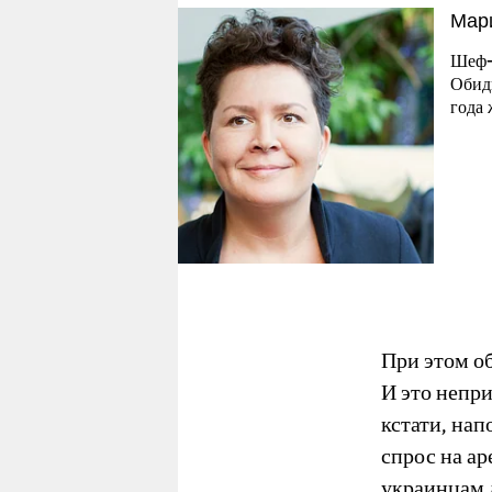
Мар
Шеф-р
Обидн
года 
При этом об
И это непри
кстати, нап
спрос на ар
украинцам д