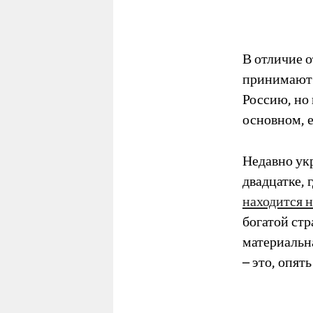
В отличие 
принимают у
Россию, но 
основном, е
Недавно ук
двадцатке, 
находится н
богатой стр
материальн
– это, опят