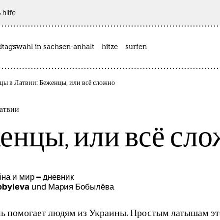
 hilfe
dtagswahl in sachsen-anhalt
hitze
surfen
цы в Латвии: Беженцы, или всё сложно
атвии
енцы, или всё сл
на и мир – дневник
obyleva
und
Мария Бобылёва
нь помогает людям из Украины. Простым латышам это