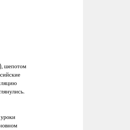
), шепотом
ссийские
нсляцию
глянулись.
 уроки
сновном