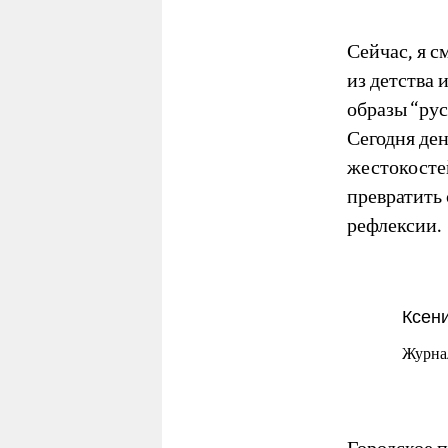
Сейчас, я с
из детства 
образы “ру
Сегодня ден
жестокостей
превратить
рефлексии.
Ксен
Журна