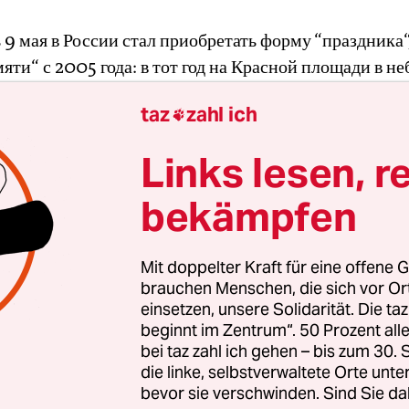
 9 мая в России стал приобретать форму “праздника“,
яти“ с 2005 года: в тот год на Красной площади в не
нную авиацию и появился символ “георгиевской лент
taz
zahl ich

году в параде участвовала тяжелая военная техника
победы начало затмевать торжество памяти, а обычн
Links lesen, r
ень стал выкристаллизовываться в патриотический 
днозначного участия и именно праздности, а не гор
bekämpfen
лась в школе, я и мои одноклассники подписывали о
Mit doppelter Kraft für eine offene G
ОВ и разносили им лично по домам, вручали 9 мая 
brauchen Menschen, die sich vor O
которые покупали на свои личные деньги. Для нас т
einsetzen, unsere Solidarität. Die ta
beginnt im Zentrum“. 50 Prozent a
о передать им нашу детскую благодарность: за про
bei taz zahl ich gehen – bis zum 30
оенные годы, за мужество и возможность жить нам д
die linke, selbstverwaltete Orte unte
 от захватчиков.
bevor sie verschwinden. Sind Sie da