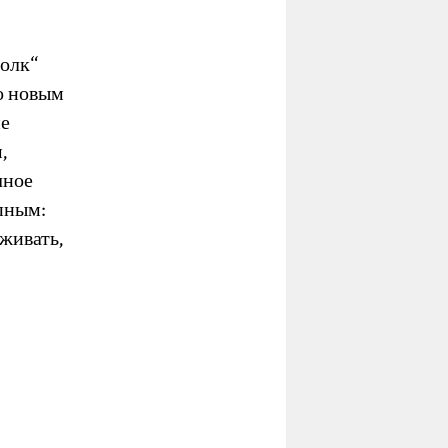
олк“
о новым
ие
,
чное
пным:
оживать,