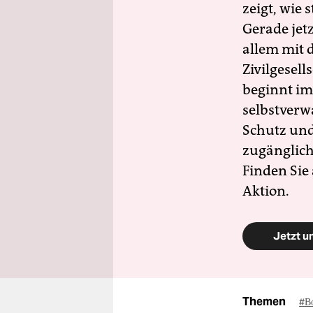
zeigt, wie
Gerade jet
allem mit d
Zivilgesell
beginnt im
selbstverw
Schutz und 
zugänglich
Finden Sie
Aktion.
Jetzt u
Themen
#В