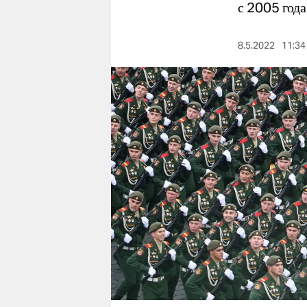
berlin
с 2005 года
nord
8.5.2022
11:34
wahrheit
verlag
verlag
veranstaltungen
shop
fragen & hilfe
unterstützen
abo
genossenschaft