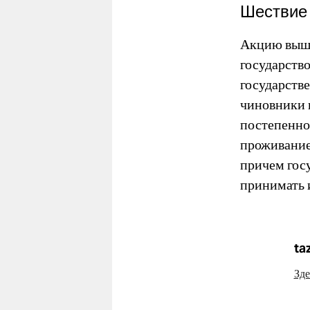
Шествие
Акцию выше
государств
государств
чиновники 
постепенно 
проживание
причем госу
принимать и
ta
Зде