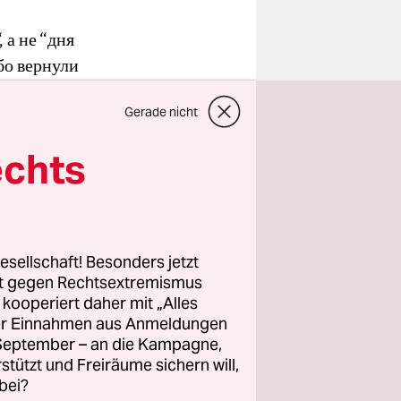
 а не “дня
бо вернули
очки“, а
Gerade nicht
. Постепенно
ый
echts
формат
евания.
ткрытки
esellschaft! Besonders jetzt
с цветами и
rt gegen Rechtsextremismus
огда
z kooperiert daher mit „Alles
ller Einnahmen aus Anmeldungen
житые ими
. September – an die Kampagne,
етям –
rstützt und Freiräume sichern will,
bei?