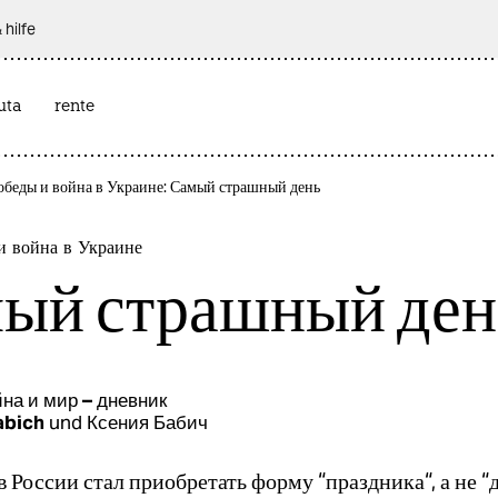
 hilfe
uta
rente
обеды и война в Украине: Самый страшный день
и война в Украине
ый страшный ден
на и мир – дневник
abich
und
Ксения Бабич
в России стал приобретать форму “праздника“, а не “