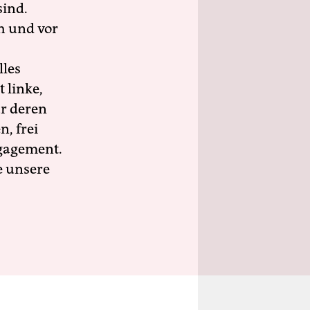
sind.
h und vor
lles
 linke,
ür deren
n, frei
ngagement.
e unsere