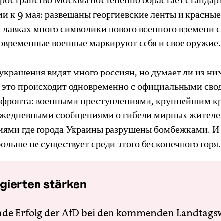
пространство Москвы постепенно обрастает станда
 к 9 мая: развешаны георгиевские ленты и красные
 лавках много символики нового военного времени с
овременные военные маркируют себя и свое оружие.
крашения видят много россиян, но думает ли из них
се это происходит одновременно с официальными сво
 фронта: военными преступлениями, крупнейшим к
ежедневными сообщениями о гибели мирных жител
иями где города Украины разрушены бомбежками. И
ольше не существует среди этого бесконечного горя.
gierten stärken
nde Erfolg der AfD bei den kommenden Landtags