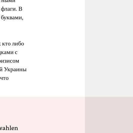
ртными
 флаги. В
 буквами,
 кто либо
дками с
ризисом
ей Украины
 что
wahlen