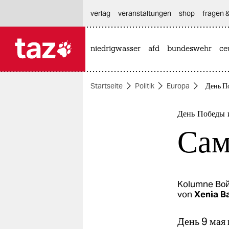
hautnavigation anspringen
hauptinhalt anspringen
footer anspringen
verlag
veranstaltungen
shop
fragen &
niedrigwasser
afd
bundeswehr
ce

taz zahl ich
taz zahl ich
Startseite
Politik
Europa
День П
themen
politik
День Победы 
Сам
öko
gesellschaft
kultur
Kolumne
Вой
von
Xenia B
sport
День 9 мая 