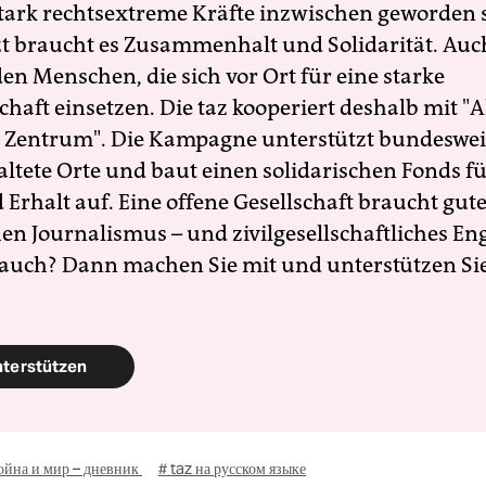
 stark rechtsextreme Kräfte inzwischen geworden 
zt braucht es Zusammenhalt und Solidarität. Auc
en Menschen, die sich vor Ort für eine starke
schaft einsetzen. Die taz kooperiert deshalb mit "A
 Zentrum". Die Kampagne unterstützt bundesweit
altete Orte und baut einen solidarischen Fonds f
Erhalt auf. Eine offene Gesellschaft braucht gute
en Journalismus – und zivilgesellschaftliches E
 auch? Dann machen Sie mit und unterstützen Si
nterstützen
ойна и мир – дневник
# taz на русском языке