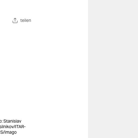
teilen
o: Stanislav
silnikov/ITAR-
S/imago