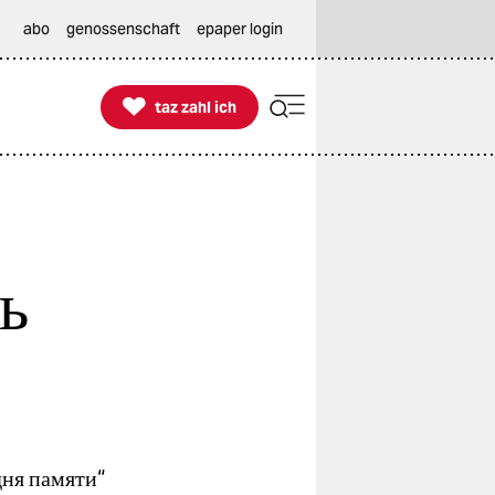
abo
genossenschaft
epaper login

taz zahl ich
taz zahl ich
ь
дня памяти“