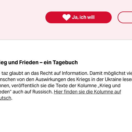
его периода обучения приходили ветераны и делили

Ja, ich will
оторые они прожили и которые остались с ними навс
говорили “никогда больше“, а нынешних российских
учат говорить “можем повторить“.
ieg und Frieden – ein Tagebuch
 taz glaubt an das Recht auf Information. Damit möglichst vi
nschen von den Auswirkungen des Kriegs in der Ukraine lese
nen, veröffentlich sie die Texte der Kolumne „Krieg und
eden“ auch auf Russisch.
Hier finden sie die Kolumne auf
utsch
.