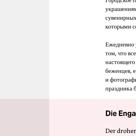
Городское 
украшениями
сувенирных
которыми с
Ежедневно у
том, что в
настоящего
беженцев, 
и фотограф
праздника б
Die Enga
Der drohe