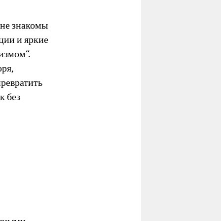
мне знакомы
ции и яркие
измом“.
оря,
превратить
к без