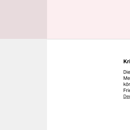
В школы мо
ужасами, к
школьники 
школьников 
Kr
Die
Me
kön
Fri
De