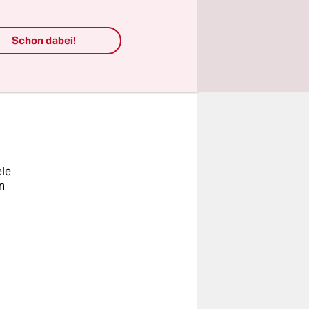
сь всеми
Schon dabei!
егда. Мы
ele
n