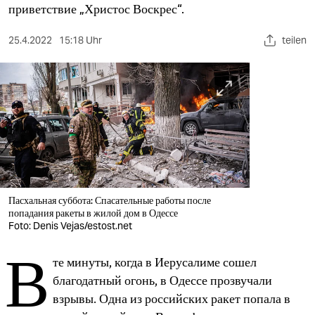
berlin
приветствие „Христос Воскрес“.
nord
25.4.2022
15:18 Uhr
teilen
wahrheit
verlag
verlag
veranstaltungen
shop
Пасхальная суббота: Спасательные работы после
fragen & hilfe
попадания ракеты в жилой дом в Одессе
Foto: Denis Vejas/estost.net
unterstützen
В
те минуты, когда в Иерусалиме сошел
abo
благодатный огонь, в Одессе прозвучали
genossenschaft
взрывы. Одна из российских ракет попала в