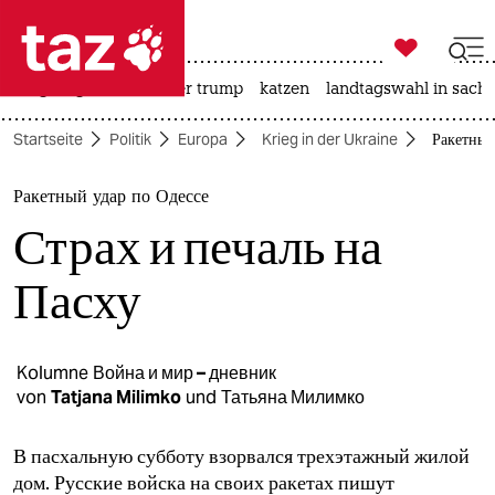

taz zahl ich
bergsteigen
usa unter trump
katzen
landtagswahl in sachs

taz zahl ich
Startseite
Politik
Europa
Krieg in der Ukraine
Ракетный 
taz zahl ich
themen
Ракетный удар по Одессе
Страх и печаль на
politik
Пасху
öko
gesellschaft
Kolumne
Война и мир – дневник
kultur
von
Tatjana Milimko
und
Татьяна Милимко
sport
В пасхальную субботу взорвался трехэтажный жилой
дом. Русские войска на своих ракетах пишут