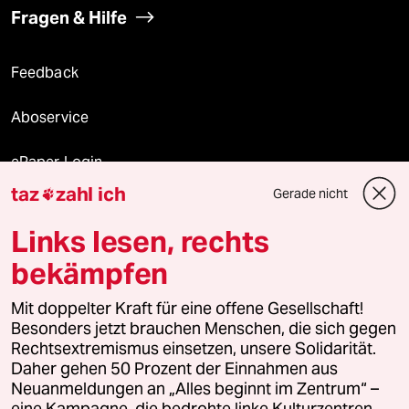
Fragen & Hilfe
Feedback
Aboservice
ePaper Login
taz
zahl ich
Gerade nicht

Downloads für Abonnierende
Links lesen, rechts
bekämpfen
© 2026 taz Verlags und Vertriebs GmbH
Mit doppelter Kraft für eine offene Gesellschaft!
Alle Rechte vorbehalten. Bei rechtlichen Fragen oder für Genehmigungen
wenden Sie sich bitte an
lizenzen@taz.de
Besonders jetzt brauchen Menschen, die sich gegen
Rechtsextremismus einsetzen, unsere Solidarität.
Daher gehen 50 Prozent der Einnahmen aus
Feedback
Redaktionsstatut
Kommune-Richtlinien
KI-
Neuanmeldungen an „Alles beginnt im Zentrum“ –