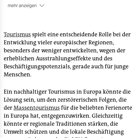
mehr anzeigen
Eine Registrierung ist nicht erforderlich. Da wir eine
sehr begrenzte Platzkapazität vor Ort haben, bitten
wir Sie, frühzeitig am Veranstaltungsort zu sein. Die
Veranstaltung wird parallel live auf YouTube
Tourismus
spielt eine entscheidende Rolle bei der
gestreamt:
youtu.be/yTcvpaX8nZM
Entwicklung vieler europäischer Regionen,
besonders der weniger entwickelten, wegen der
erheblichen Ausstrahlungseffekte und des
Beschäftigungspotenzials, gerade auch für junge
Menschen.
Ein nachhaltiger Tourismus in Europa könnte die
Lösung sein, um den zerstörerischen Folgen, die
der
Massentourismus
für die beliebten Ferienorte
in Europa hat, entgegenzuwirken. Gleichzeitig
könnte er regionale Traditionen stärken, die
Umwelt schützen und die lokale Beschäftigung