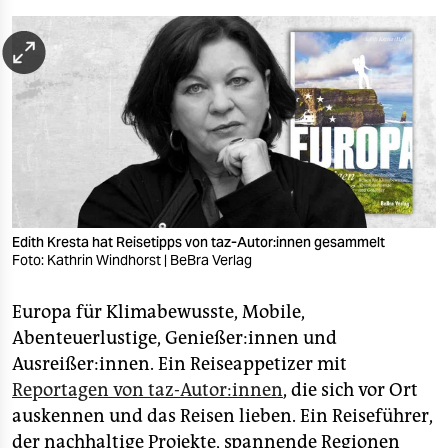
berlin
nord
wahrheit
verlag
verlag
veranstaltungen
Edith Kresta hat Reisetipps von taz-Autor:innen gesammelt
shop
Foto: Kathrin Windhorst | BeBra Verlag
fragen & hilfe
Europa für Klimabewusste, Mobile,
unterstützen
Abenteuerlustige, Genießer:innen und
Ausreißer:innen. Ein Reiseappetizer mit
abo
Reportagen von taz-Autor:innen
, die sich vor Ort
genossenschaft
auskennen und das Reisen lieben. Ein Reiseführer,
der nachhaltige Projekte, spannende Regionen