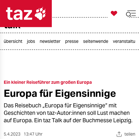

taz zahl ich
talk

taz zahl ich
taz zahl ich
übersicht
jobs
newsletter
presse
seitenwende
veranstaltun
themen
politik
Ein kleiner Reiseführer zum großen Europa
öko
Europa für Eigensinnige
gesellschaft
Das Reisebuch „Europa für Eigensinnige“ mit
kultur
Geschichten von taz-Autor:innen soll Lust machen
auf Europa. Ein taz Talk auf der Buchmesse Leipzig.
sport
5.4.2023
13:47 Uhr
teilen