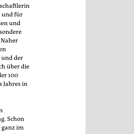
nschaftlerin
l
und für
hsen und
besondere
, Naher
ten
 und der
ch über die
der 100
s Jahres in
m
ag. Schon
– ganz im