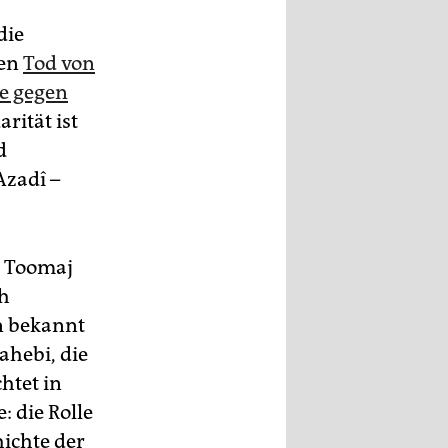
die
men
Tod von
te gegen
rität ist
d
Azadî –
pt Toomaj
ch
an bekannt
ahebi, die
htet in
 die Rolle
hichte der