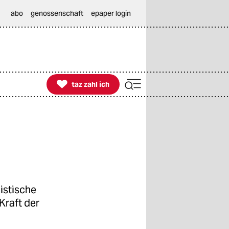
abo
genossenschaft
epaper login

taz zahl ich
taz zahl ich
nistische
Kraft der