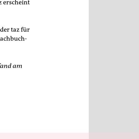
z erscheint
der taz für
 Sachbuch-
 fand am