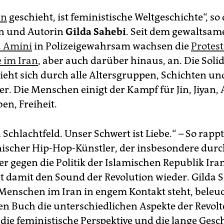
an
geschieht, ist feministische Weltgeschichte“, so 
in und Autorin
Gilda Sahebi
. Seit dem gewaltsa
a Amini
in Polizeigewahrsam wachsen die
Protes
 im Iran
, aber auch darüber hinaus, an. Die Solida
zieht sich durch alle Altersgruppen, Schichten un
r. Die Menschen einigt der Kampf für Jin, Jiyan, 
en, Freiheit.
n Schlachtfeld. Unser Schwert ist Liebe.“ – So rap
anischer Hip-Hop-Künstler, der insbesondere dur
der gegen die Politik der Islamischen Republik Ir
bt damit den Sound der Revolution wieder. Gilda S
 Menschen im Iran in engem Kontakt steht, beleuc
n Buch die unterschiedlichen Aspekte der Revolte:
 die feministische Perspektive und die lange Gesc