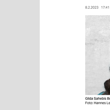
berlin
8.2.2023
17:41
nord
wahrheit
verlag
verlag
veranstaltungen
shop
fragen & hilfe
unterstützen
abo
Gilda Sahebis B
genossenschaft
Foto: Hannes Lei