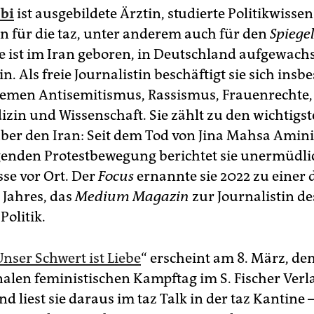
bi
ist ausgebildete Ärztin, studierte Politikwisse
n für die taz, unter anderem auch für den
Spiege
ie ist im Iran geboren, in Deutschland aufgewac
lin. Als freie Journalistin beschäftigt sie sich ins
emen Antisemitismus, Rassismus, Frauenrechte
izin und Wissenschaft. Sie zählt zu den wichtigs
er den Iran: Seit dem Tod von Jina Mahsa Amini
genden Protestbewegung berichtet sie unermüdli
se vor Ort. Der
Focus
ernannte sie 2022 zu einer 
 Jahres, das
Medium Magazin
zur Journalistin de
Politik.
Unser Schwert ist Liebe
“ erscheint am 8. März, de
nalen feministischen Kampftag im S. Fischer Verl
 liest sie daraus im taz Talk in der taz Kantine 