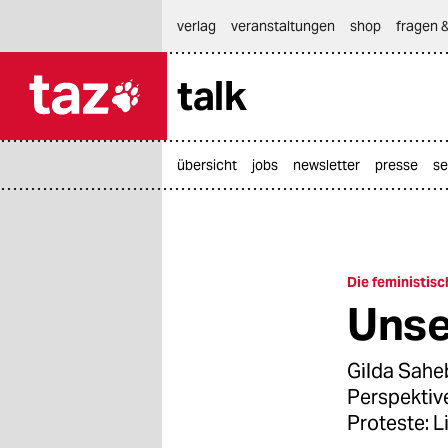
hautnavigation anspringen
hauptinhalt anspringen
footer anspringen
verlag
veranstaltungen
shop
fragen &
talk

taz zahl ich
taz zahl ich
übersicht
jobs
newsletter
presse
se
themen
politik
öko
Die feministisc
Unse
gesellschaft
kultur
Gilda Saheb
Perspektive
sport
Proteste: L