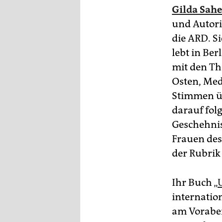
Gilda Sahe
und Autori
die ARD. S
lebt in Ber
mit den Th
Osten, Med
Stimmen üb
darauf fol
Geschehnis
Frauen des
der Rubrik 
Ihr Buch „
internatio
am Vorabend