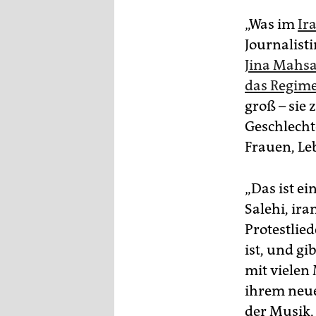
epaper login
„Was im
Ir
Journalist
Jina Mahs
das Regime
groß – sie 
Geschlechte
Frauen, Leb
„Das ist ei
Salehi, ir
Protestlie
ist, und gi
mit vielen
ihrem neue
der Musik,