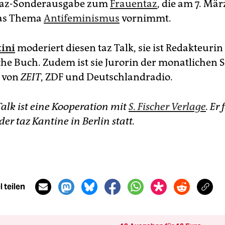
 taz-Sonderausgabe zum
Frauentaz
, die am 7. Mär
das Thema
Antifeminismus
vornimmt.
ini
moderiert diesen taz Talk, sie ist Redakteurin 
sche Buch. Zudem ist sie Jurorin der monatlichen
e von
ZEIT
, ZDF und Deutschlandradio.
Talk ist eine Kooperation mit
S. Fischer Verlage
. Er
der taz Kantine in Berlin statt.
 teilen