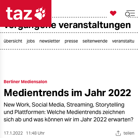

taz zahl ich
vergangene veranstaltungen

taz zahl ich
taz zahl ich
übersicht
jobs
newsletter
presse
seitenwende
veranstaltun
themen
politik
Berliner Mediensalon
öko
Medientrends im Jahr 2022
gesellschaft
New Work, Social Media, Streaming, Storytelling
kultur
und Plattformen: Welche Medientrends zeichnen
sich ab und was können wir im Jahr 2022 erwarten?
sport
17.1.2022
11:48 Uhr
teilen