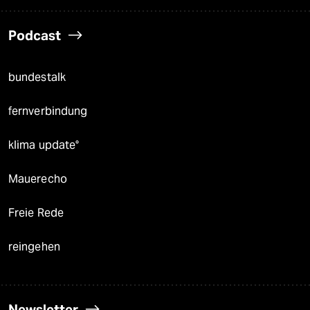
Podcast
bundestalk
fernverbindung
klima update°
Mauerecho
Freie Rede
reingehen
Newsletter