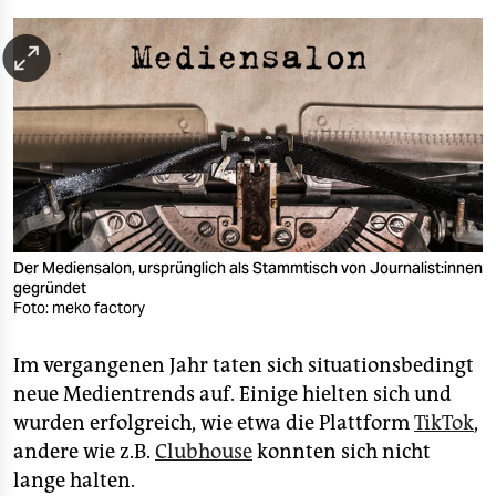
berlin
nord
wahrheit
verlag
verlag
veranstaltungen
Der Mediensalon, ursprünglich als Stammtisch von Journalist:innen
shop
gegründet
Foto: meko factory
fragen & hilfe
Im vergangenen Jahr taten sich situationsbedingt
unterstützen
neue Medientrends auf. Einige hielten sich und
abo
wurden erfolgreich, wie etwa die Plattform
TikTok
,
andere wie z.B.
Clubhouse
konnten sich nicht
genossenschaft
lange halten.