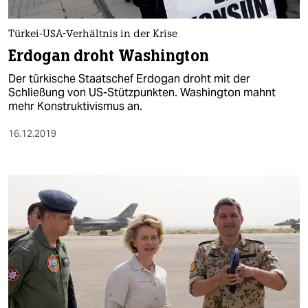
berlin
nord
Türkei-USA-Verhältnis in der Krise
Erdogan droht Washington
wahrheit
Der türkische Staatschef Erdogan droht mit der
verlag
Schließung von US-Stützpunkten. Washington mahnt
mehr Konstruktivismus an.
verlag
16.12.2019
veranstaltungen
shop
fragen & hilfe
unterstützen
abo
genossenschaft