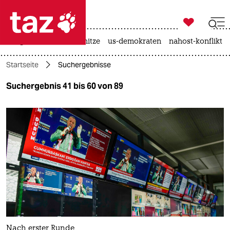

taz zahl ich
krieg in der ukraine
hitze
us-demokraten
nahost-konflikt

taz zahl ich
Startseite
Suchergebnisse
taz zahl ich
Suchergebnis 41 bis 60 von 89
themen
politik
öko
gesellschaft
kultur
sport
Nach erster Runde