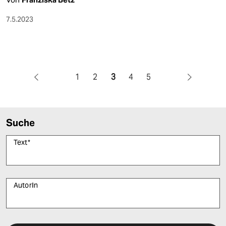
7.5.2023
1
2
3
4
5
Suche
Text
*
AutorIn
Bitte füllen Sie alle Pflichtfelder (*) aus, um fortfahren zu können.