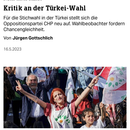
berlin
Kritik an der Türkei-Wahl
nord
Für die Stichwahl in der Türkei stellt sich die
Oppositionspartei CHP neu auf. Wahlbeobachter fordern
wahrheit
Chancengleichheit.
Von
Jürgen Gottschlich
verlag
16.5.2023
verlag
veranstaltungen
shop
fragen & hilfe
unterstützen
abo
genossenschaft